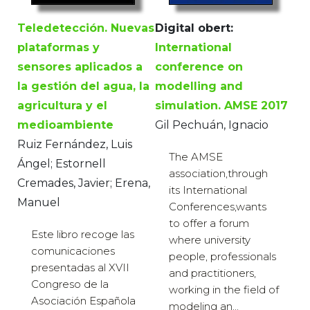
Teledetección. Nuevas
Digital obert:
plataformas y
International
sensores aplicados a
conference on
la gestión del agua, la
modelling and
agricultura y el
simulation. AMSE 2017
medioambiente
Gil Pechuán, Ignacio
Ruiz Fernández, Luis
The AMSE
Ángel; Estornell
association,through
Cremades, Javier; Erena,
its International
Manuel
Conferences,wants
to offer a forum
Este libro recoge las
where university
comunicaciones
people, professionals
presentadas al XVII
and practitioners,
Congreso de la
working in the field of
Asociación Española
modeling an...