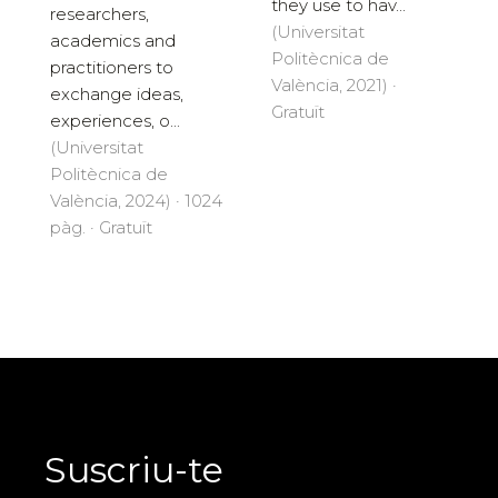
they use to hav...
researchers,
(Universitat
academics and
Politècnica de
practitioners to
València, 2021) ·
exchange ideas,
Gratuït
experiences, o...
(Universitat
Politècnica de
València, 2024) · 1024
pàg. · Gratuït
Suscriu-te