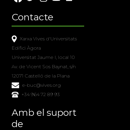
Contacte
Xarxa Vives d'Universitats
Edifici Àgora
Universitat Jaume I, local 10
Av. de Vicent Sos Baynat, s/n
12071 Castelló de la Plana
e-buc@vives.org
+34 964 72 89 93
Amb el suport
de