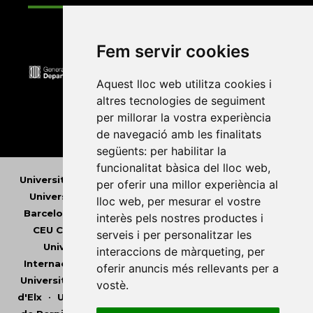
Fem servir cookies
Aquest lloc web utilitza cookies i
altres tecnologies de seguiment
per millorar la vostra experiència
de navegació amb les finalitats
següents:
per habilitar la
funcionalitat bàsica del lloc web
,
Universitat Abat Oliba CEU
•
Universitat d'Alacant
•
per oferir una millor experiència al
Universitat d'Andorra
•
Universitat Autònoma de
lloc web
,
per mesurar el vostre
Barcelona
•
Universitat de Barcelona
•
Universitat
interès pels nostres productes i
CEU Cardenal Herrera
•
Universitat de Girona
•
serveis i per personalitzar les
Universitat de les Illes Balears
•
Universitat
interaccions de màrqueting
,
per
Internacional de Catalunya
•
Universitat Jaume I
•
oferir anuncis més rellevants per a
Universitat de Lleida
•
Universitat Miguel Hernández
vostè
.
d'Elx
•
Universitat Oberta de Catalunya
•
Universitat