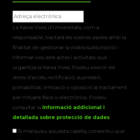
La Xarxa Vives d’Universitats, com a
responsable, tractarà les vostres dades amb la
finalitat de gestionar la vostra subscripció i
informar-vos dels actes i activitats que
organitza la Xarxa Vives. Podeu exercir els
drets d’accés, rectificació, supressió,
portabilitat, limitació o oposició al tractament
per mitjans físics o electrònics. Podeu
consultar la
informació addicional i
detallada sobre protecció de dades
.
Si marqueu aquesta casella, consentiu que