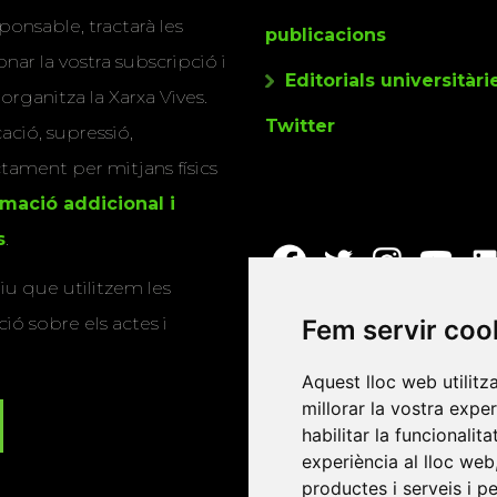
ponsable, tractarà les
publicacions
nar la vostra subscripció i
Editorials universitàri
 organitza la Xarxa Vives.
Twitter
cació, supressió,
actament per mitjans físics
rmació addicional i
s
.
u que utilitzem les
ió sobre els actes i
Fem servir coo
Aquest lloc web utilitz
millorar la vostra expe
habilitar la funcionalit
experiència al lloc web
productes i serveis i p