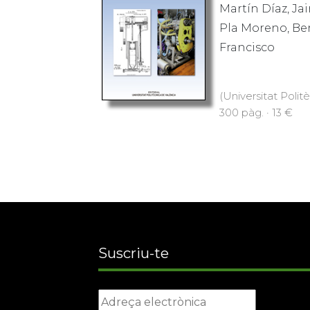
Martín Díaz, Ja
Pla Moreno, Ben
Francisco
(Universitat Polit
300 pàg. · 13 €
Suscriu-te