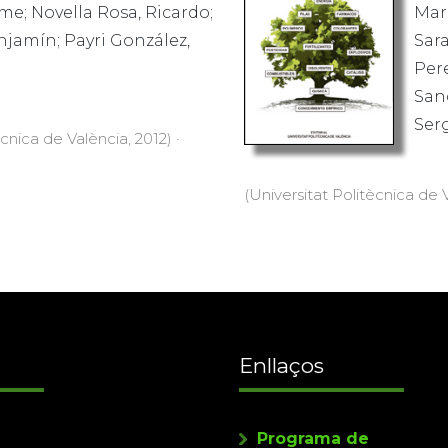
ime; Novella Rosa, Ricardo;
Marí
jamín; Payri González,
Sar
Pere
Sanc
Ser
ècnica de València, 2012) ·
(Universitat Politècnica de V
Enllaços
Programa de