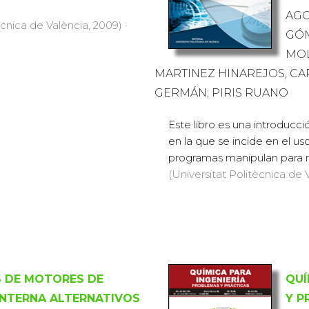
AGO
ècnica de València, 2009) ·
GÓM
MOL
MARTINEZ HINAREJOS, CA
GERMÁN; PIRIS RUANO
Este libro es una introduc
en la que se incide en el us
programas manipulan para re
(Universitat Politècnica de V
 DE MOTORES DE
QUÍ
NTERNA ALTERNATIVOS
Y P