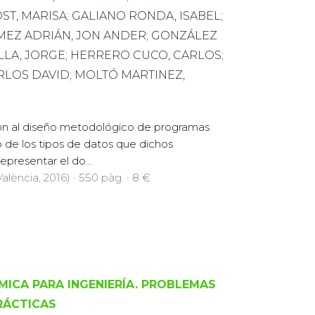
ST, MARISA; GALIANO RONDA, ISABEL;
EZ ADRIÁN, JON ANDER; GONZÁLEZ
LA, JORGE; HERRERO CUCO, CARLOS;
RLOS DAVID; MOLTÓ MARTINEZ,
ción al diseño metodológico de programas
o de los tipos de datos que dichos
presentar el do...
alència, 2016) · 550 pàg. · 8 €
MICA PARA INGENIERÍA. PROBLEMAS
RÁCTICAS