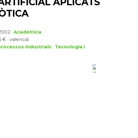
ARTIFICIAL APLICATS
BÒTICA
 2002 ·
Académica
6 € · valencià
processos industrials
:
Tecnologia i