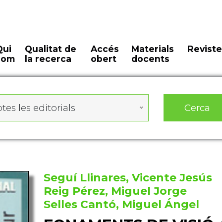
Qui
Qualitat de
Accés
Materials
Reviste
som
la recerca
obert
docents
Cerca
tes les editorials
Seguí Llinares, Vicente Jesús
Reig Pérez, Miguel Jorge
Selles Cantó, Miguel Ángel