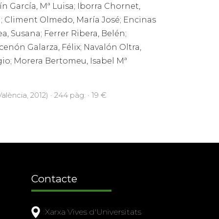
n García, Mª Luisa; Iborra Chornet,
a; Climent Olmedo, María José; Encinas
a, Susana; Ferrer Ribera, Belén;
enón Galarza, Félix; Navalón Oltra,
gio; Morera Bertomeu, Isabel Mª
alència, 2012) · 244 pàg. · 19 €
Contacte
Xarxa Vives d'Universitats