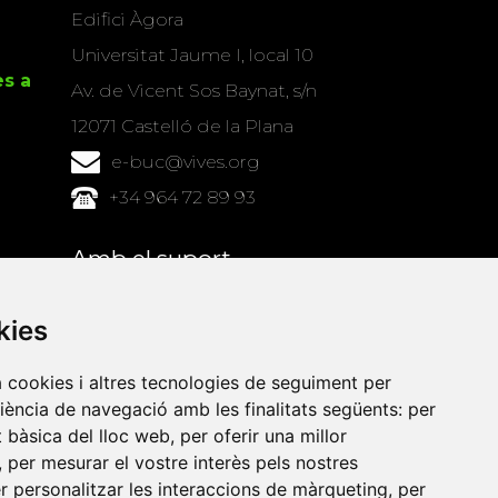
Edifici Àgora
Universitat Jaume I, local 10
es a
Av. de Vicent Sos Baynat, s/n
12071 Castelló de la Plana
e-buc@vives.org
+34 964 72 89 93
Amb el suport
de
kies
a cookies i altres tecnologies de seguiment per
riència de navegació amb les finalitats següents:
per
at bàsica del lloc web
,
per oferir una millor
,
per mesurar el vostre interès pels nostres
er personalitzar les interaccions de màrqueting
,
per