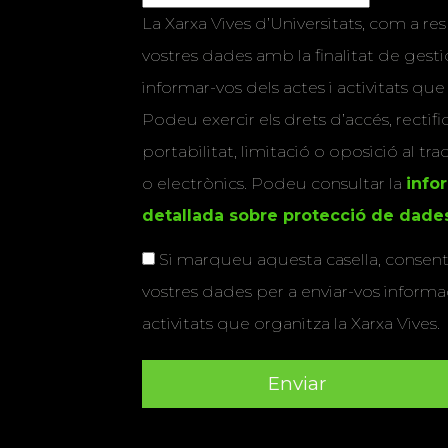
La Xarxa Vives d’Universitats, com a res
vostres dades amb la finalitat de gestio
informar-vos dels actes i activitats que
Podeu exercir els drets d’accés, rectifi
portabilitat, limitació o oposició al tr
o electrònics. Podeu consultar la
info
detallada sobre protecció de dade
Si marqueu aquesta casella, consenti
vostres dades per a enviar-vos informac
activitats que organitza la Xarxa Vives.