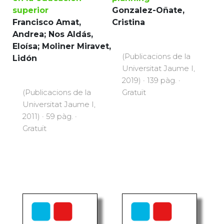
en la educación
planning
superior
Gonzalez-Oñate,
Francisco Amat, Andrea;
Cristina
Nos Aldás, Eloísa;
Moliner Miravet, Lidón
(Publicacions de la
Universitat Jaume I,
(Publicacions de la
2019) · 139 pàg. ·
Universitat Jaume I,
Gratuït
2011) · 59 pàg. ·
Gratuït