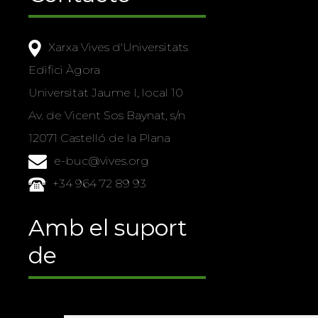
Xarxa Vives d'Universitats
Edifici Àgora
Universitat Jaume I, local 10
Av. de Vicent Sos Baynat, s/n
12071 Castelló de la Plana
e-buc@vives.org
+34 964 72 89 93
Amb el suport
de