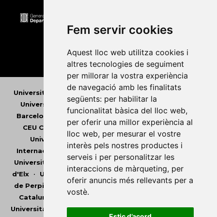
Fem servir cookies
Aquest lloc web utilitza cookies i
altres tecnologies de seguiment
Universitat Abat Oliba CEU
•
Universitat d'Alacant
•
per millorar la vostra experiència
Universitat d'Andorra
•
Universitat Autònoma de
de navegació amb les finalitats
Barcelona
•
Universitat de Barcelona
•
Universitat
següents:
per habilitar la
CEU Cardenal Herrera
•
Universitat de Girona
•
funcionalitat bàsica del lloc web
,
Universitat de les Illes Balears
•
Universitat
per oferir una millor experiència al
Internacional de Catalunya
•
Universitat Jaume I
•
lloc web
,
per mesurar el vostre
Universitat de Lleida
•
Universitat Miguel Hernández
interès pels nostres productes i
d'Elx
•
Universitat Oberta de Catalunya
•
Universitat
serveis i per personalitzar les
de Perpinyà Via Domitia
•
Universitat Politècnica de
interaccions de màrqueting
,
per
Catalunya
•
Universitat Politècnica de València
•
oferir anuncis més rellevants per a
Universitat Pompeu Fabra
•
Universitat Ramon Llull
•
vostè
.
Universitat Rovira i Virgili
•
Universitat de Sàsser
•
Universitat de València
•
Universitat de Vic -
Estic d’acord