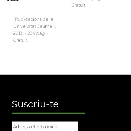
Gratuït
(Publicacions de la
Universitat Jaume I,
2013) · 224 pàg. ·
Gratuït
Suscriu-te
La Xarxa Vives d’Universitats, com a