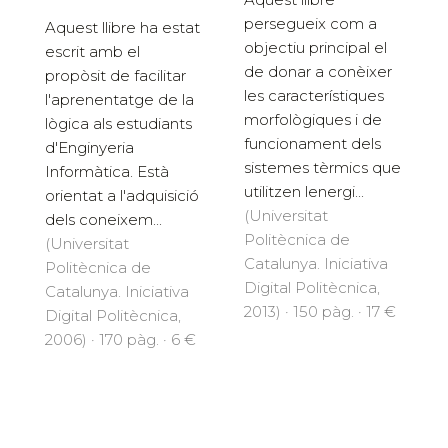
persegueix com a
Aquest llibre ha estat
objectiu principal el
escrit amb el
de donar a conèixer
propòsit de facilitar
les característiques
l'aprenentatge de la
morfològiques i de
lògica als estudiants
funcionament dels
d'Enginyeria
sistemes tèrmics que
Informàtica. Està
utilitzen lenergi...
orientat a l'adquisició
(Universitat
dels coneixem...
Politècnica de
(Universitat
Catalunya. Iniciativa
Politècnica de
Digital Politècnica,
Catalunya. Iniciativa
2013) · 150 pàg. · 17 €
Digital Politècnica,
2006) · 170 pàg. · 6 €