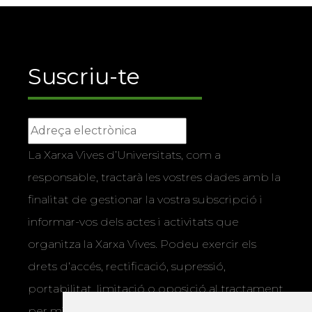
Suscriu-te
La Xarxa Vives d’Universitats, com a
responsable, tractarà les vostres dades amb la
finalitat de gestionar la vostra subscripció i
informar-vos dels actes i activitats que
organitza la Xarxa Vives. Podeu exercir els
drets d’accés, rectificació, supressió,
portabilitat, limitació o oposició al tractament
per mitjans físics o electrònics. Podeu