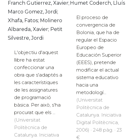
Franch Gutierrez, Xavier;
Humet Coderch, Lluís
Marco Gomez, Jordi;
El proceso de
Xhafa, Fatos; Molinero
convergencia de
Albareda, Xavier; Petit
Bolonia, que ha de
Silvestre, Jordi
regular el Espacio
Europeo de
L'objectiu d'aquest
Educación Superior
llibre ha estat
(EEES), pretende
confeccionar una
modificar el actual
obra que s'adaptés a
sistema educativo
les característiques
hacia una
de les assignatures
metodologí...
de programació
(Universitat
bàsica. Per això, s'ha
Politècnica de
procurat que els ...
Catalunya. Iniciativa
(Universitat
Digital Politècnica,
Politècnica de
2006) · 248 pàg. · 23
Catalunya. Iniciativa
€