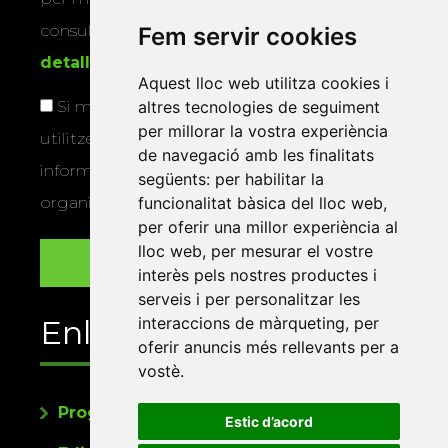
consultar la
informació addicional i
Fem servir cookies
detallada sobre protecció de dades
.
Aquest lloc web utilitza cookies i
Si marqueu aquesta casella, consentiu que
altres tecnologies de seguiment
per millorar la vostra experiència
utilitzem les vostres dades per a enviar-vos
de navegació amb les finalitats
informació sobre els actes i activitats que
següents:
per habilitar la
organitza la Xarxa Vives.
funcionalitat bàsica del lloc web
,
per oferir una millor experiència al
lloc web
,
per mesurar el vostre
interès pels nostres productes i
serveis i per personalitzar les
Enllaços
interaccions de màrqueting
,
per
oferir anuncis més rellevants per a
vostè
.
Programa de publicacions
Estic d’acord