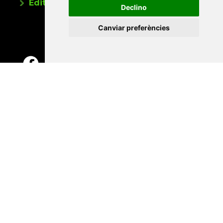
Editorials universitàries a Twitter
Declino
Canviar preferències
Contacte
Xarxa Vives d'Universitats
Edifici Àgora
Universitat Jaume I, local 10
Av. de Vicent Sos Baynat, s/n
12071 Castelló de la Plana
e-buc@vives.org