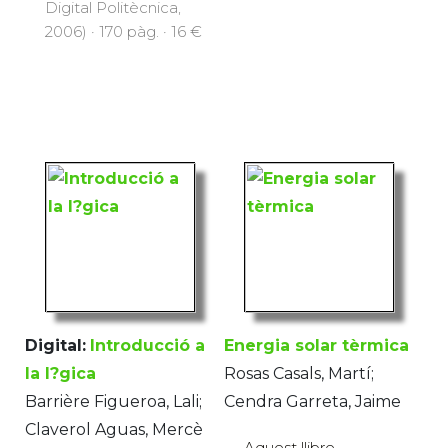
Digital Politècnica,
2006) · 170 pàg. · 16 €
Digital:
Introducció a
Energia solar tèrmica
la l?gica
Rosas Casals, Martí;
Barrière Figueroa, Lali;
Cendra Garreta, Jaime
Claverol Aguas, Mercè
Aquest llibre