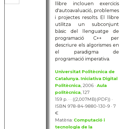
llibre inclouen exercicis
d'autoavaluació, problemes
i projectes resolts. El llibre
utilitza un subconjunt
bàsic del llenguatge de
programació C++ per
descriure els algorismes en
el paradigma de
programació imperativa.
Universitat Politècnica de
Catalunya. Iniciativa Digital
Politècnica
, 2006 ·
Aula
politècnica
, 127
159 p. · · ((2,007MB)(PDF)) ·
ISBN 978-84-9880-130-9 · 7
€
Matèria:
Computació i
tecnologia de la