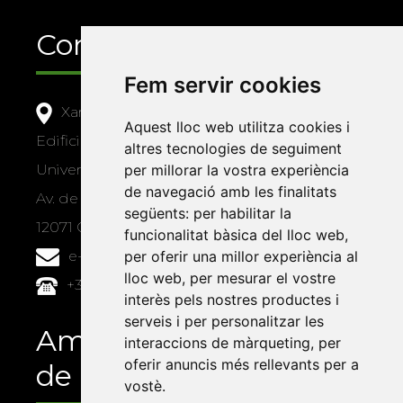
Contacte
Fem servir cookies
Xarxa Vives d'Universitats
Aquest lloc web utilitza cookies i
Edifici Àgora
altres tecnologies de seguiment
Universitat Jaume I, local 10
per millorar la vostra experiència
de navegació amb les finalitats
Av. de Vicent Sos Baynat, s/n
següents:
per habilitar la
12071 Castelló de la Plana
funcionalitat bàsica del lloc web
,
e-buc@vives.org
per oferir una millor experiència al
lloc web
,
per mesurar el vostre
+34 964 72 89 93
interès pels nostres productes i
serveis i per personalitzar les
Amb el suport
interaccions de màrqueting
,
per
oferir anuncis més rellevants per a
de
vostè
.