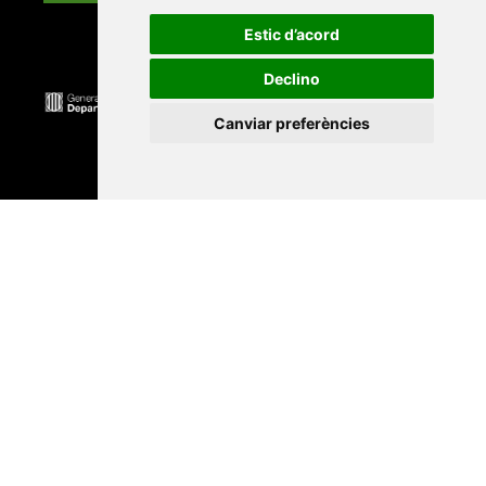
Estic d’acord
Declino
Canviar preferències
Universitat Abat Oliba CEU
•
Universitat d'Alacant
•
Universitat d'Andorra
•
Universitat Autònoma de
Barcelona
•
Universitat de Barcelona
•
Universitat
CEU Cardenal Herrera
•
Universitat de Girona
•
Universitat de les Illes Balears
•
Universitat
Internacional de Catalunya
•
Universitat Jaume I
•
Universitat de Lleida
•
Universitat Miguel Hernández
d'Elx
•
Universitat Oberta de Catalunya
•
Universitat
de Perpinyà Via Domitia
•
Universitat Politècnica de