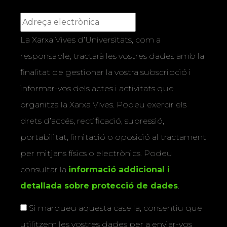
La Xarxa Vives d’Universitats, com a
responsable, tractarà les vostres dades amb la
finalitat de gestionar la vostra subscripció i
informar-vos dels actes i activitats que
organitza la Xarxa Vives. Podeu exercir els
drets d’accés, rectificació, supressió,
portabilitat, limitació o oposició al tractament
per mitjans físics o electrònics. Podeu
consultar la
informació addicional i
detallada sobre protecció de dades
.
Si marqueu aquesta casella, consentiu que
utilitzem les vostres dades per a enviar-vos