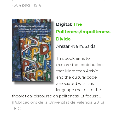
· 304 pàg. · 19 €
Digital:
The
Politeness/Impoliteness
Divide
Anssari-Naim, Saida
This book aims to
explore the contribution
that Moroccan Arabic
and the cultural code
associated with this
language makes to the
theoretical discourse on politeness. Lt focuse...
(Publicacions de la Universitat de València, 2016)
· 8 €