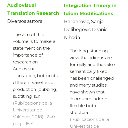
Audiovisual
Integration Theory in
Translation Research
Idiom Modifications
Diversos autors
Berberovic, Sanja;
Delibegovic D?anic,
The aim of this
Nihada
volume is to make a
statement on the
The long-standing
importance of
view that idioms are
research on
formally and thus also
Audiovisual
semantically fixed
Translation, both in its
has been challenged
different varieties of
and many studies
production (dubbing,
have shown that
subtitling, sur...
idioms are indeed
(Publicacions de la
flexible both
Universitat de
structura...
València, 2018) · 240
(Publicacions de la
pàg. · 15 €
Universitat de