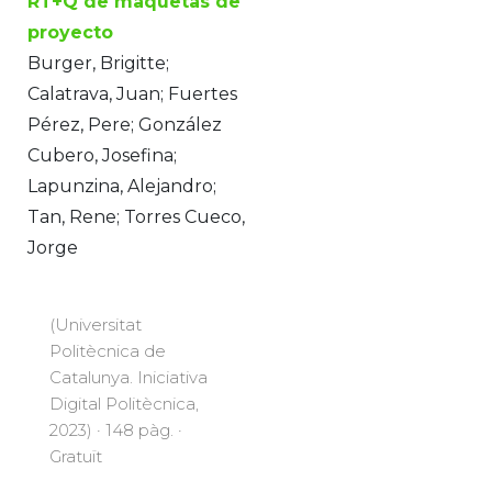
RT+Q de maquetas de
proyecto
Burger, Brigitte;
Calatrava, Juan; Fuertes
Pérez, Pere; González
Cubero, Josefina;
Lapunzina, Alejandro;
Tan, Rene; Torres Cueco,
Jorge
(Universitat
Politècnica de
Catalunya. Iniciativa
Digital Politècnica,
2023) · 148 pàg. ·
Gratuït