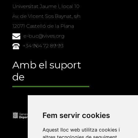
Universitat Jaume I, local 10
Av. de Vicent Sos Baynat, s/n
12071 Castelló de la Plana
e-buc@vives.org
+34 964 72 89 93
Amb el suport
de
Fem servir cookies
Aquest lloc web utilitza cookies i
altres tecnologies de seguiment