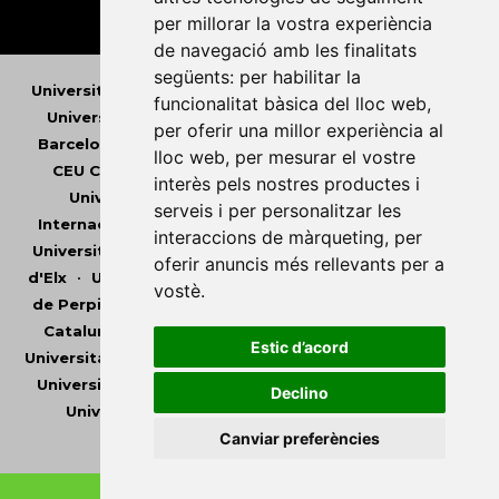
per millorar la vostra experiència
de navegació amb les finalitats
següents:
per habilitar la
Universitat Abat Oliba CEU
•
Universitat d'Alacant
•
funcionalitat bàsica del lloc web
,
Universitat d'Andorra
•
Universitat Autònoma de
per oferir una millor experiència al
Barcelona
•
Universitat de Barcelona
•
Universitat
lloc web
,
per mesurar el vostre
CEU Cardenal Herrera
•
Universitat de Girona
•
interès pels nostres productes i
Universitat de les Illes Balears
•
Universitat
serveis i per personalitzar les
Internacional de Catalunya
•
Universitat Jaume I
•
interaccions de màrqueting
,
per
Universitat de Lleida
•
Universitat Miguel Hernández
oferir anuncis més rellevants per a
d'Elx
•
Universitat Oberta de Catalunya
•
Universitat
vostè
.
de Perpinyà Via Domitia
•
Universitat Politècnica de
Catalunya
•
Universitat Politècnica de València
•
Estic d’acord
Universitat Pompeu Fabra
•
Universitat Ramon Llull
•
Universitat Rovira i Virgili
•
Universitat de Sàsser
•
Declino
Universitat de València
•
Universitat de Vic -
Universitat Central de Catalunya
Canviar preferències