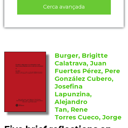
Cerca avançada
Burger, Brigitte
Calatrava, Juan
Fuertes Pérez, Pere
González Cubero,
Josefina
Lapunzina,
Alejandro
Tan, Rene
Torres Cueco, Jorge