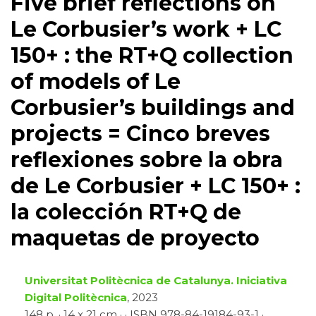
Five brief reflections on
Le Corbusier’s work + LC
150+ : the RT+Q collection
of models of Le
Corbusier’s buildings and
projects = Cinco breves
reflexiones sobre la obra
de Le Corbusier + LC 150+ :
la colección RT+Q de
maquetas de proyecto
Universitat Politècnica de Catalunya. Iniciativa
Digital Politècnica
, 2023
148 p. · 14 x 21 cm · · ISBN 978-84-19184-93-1 ·