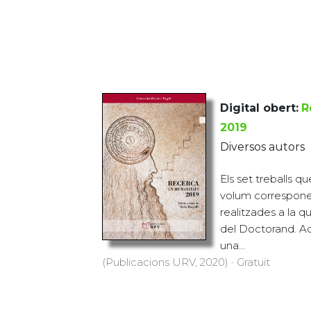
Digital obert:
R
2019
Diversos autors
Els set treballs q
volum correspone
realitzades a la q
del Doctorand. Aq
una...
(Publicacions URV, 2020) · Gratuït