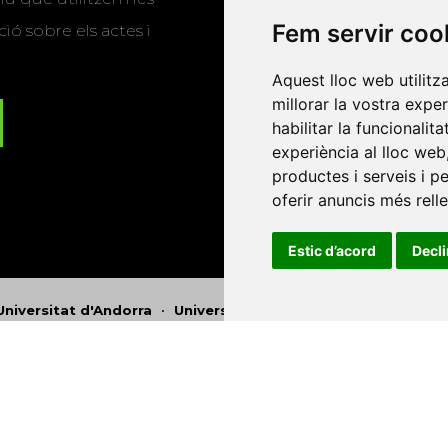
Fem servir coo
ió sobre els actes i
Aquest lloc web utilitz
millorar la vostra expe
habilitar la funcionalit
experiència al lloc web
productes i serveis i p
oferir anuncis més rell
Estic d’acord
Decl
Universitat d'Andorra
•
Universitat Autònoma de Barcelona
es Balears
•
Universitat Internacional de Catalunya
•
Univers
Universitat de Perpinyà Via Domitia
•
Universitat Politècni
niversitat Rovira i Virgili
•
Universitat de Sàsser
•
Universita
Catalunya