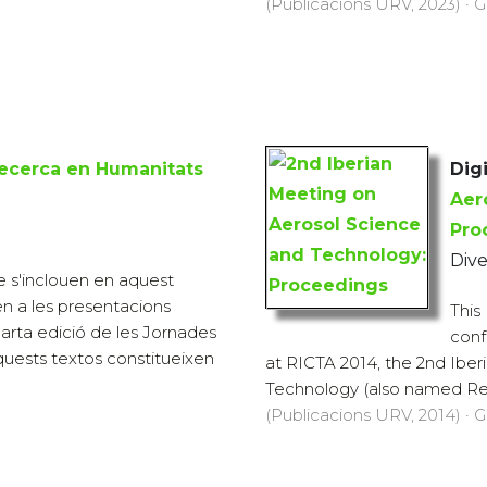
(Publicacions URV, 2023) · G
ecerca en Humanitats
Digi
Aer
Pro
Dive
ue s'inclouen en aquest
n a les presentacions
This
uarta edició de les Jornades
conf
uests textos constitueixen
at RICTA 2014, the 2nd Ibe
Technology (also named Reu
(Publicacions URV, 2014) · G