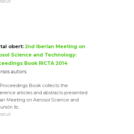
ratuït
tal obert:
2nd Iberian Meeting on
osol Science and Technology:
ceedings Book RICTA 2014
rsos autors
 Proceedings Book collects the
erence articles and abstracts presented
rian Meeting on Aerosol Science and
nión Ib...
ratuït