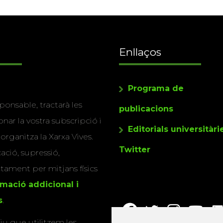
Enllaços
Programa de
ponsable, tractarà les
publicacions
nar la vostra subscripció i
Editorials universitàri
 organitza la Xarxa Vives.
Twitter
cació, supressió,
actament per mitjans físics
rmació addicional i
s
.
u que utilitzem les