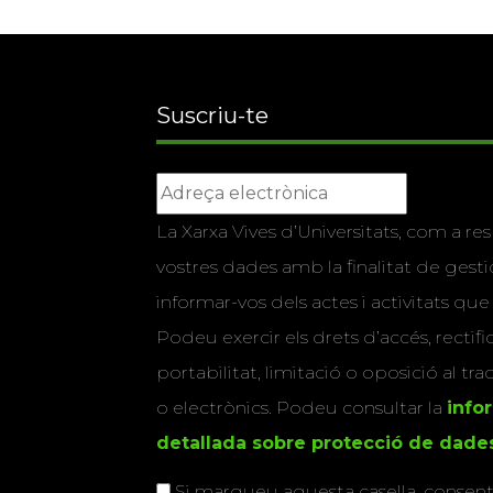
Suscriu-te
La Xarxa Vives d’Universitats, com a res
vostres dades amb la finalitat de gestio
informar-vos dels actes i activitats que
Podeu exercir els drets d’accés, rectifi
portabilitat, limitació o oposició al tr
o electrònics. Podeu consultar la
info
detallada sobre protecció de dade
Si marqueu aquesta casella, consenti