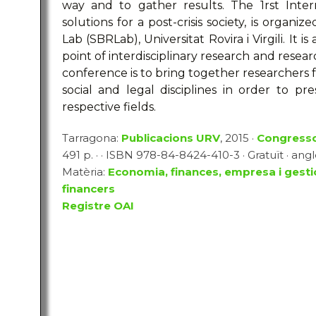
way and to gather results. The 1rst Inte
solutions for a post-crisis society, is organ
Lab (SBRLab), Universitat Rovira i Virgili. It 
point of interdisciplinary research and resear
conference is to bring together researchers 
social and legal disciplines in order to p
respective fields.
Tarragona:
Publicacions URV
, 2015 ·
Congress
491 p. · · ISBN 978-84-8424-410-3 · Gratuït · ang
Matèria:
Economia, finances, empresa i gesti
financers
Registre OAI