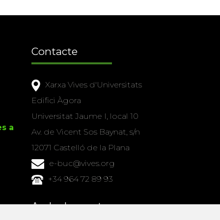
Contacte
Xarxa Vives d'Universitats
Edifici Àgora
Universitat Jaume I, local 10
es a
Av. de Vicent Sos Baynat, s/n
12071 Castelló de la Plana
e-buc@vives.org
+34 964 72 89 93
Amb el suport
de