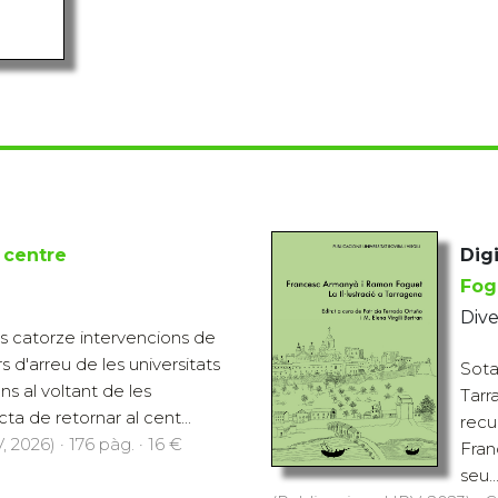
 centre
Digi
Fog
Dive
es catorze intervencions de
s d'arreu de les universitats
Sota 
ns al voltant de les
Tarr
ta de retornar al cent...
recu
 2026) · 176 pàg. · 16 €
Fran
seu..