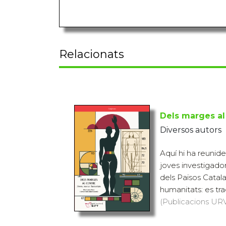
Relacionats
Dels marges al
Diversos autors
Aquí hi ha reunid
joves investigador
dels Països Catala
humanitats: es trac
(Publicacions URV,