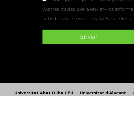
vostres dades per a enviar-vos informac
activitats que organitza la Xarxa Vives.
Universitat Abat Oliba CEU
•
Universitat d'Alacant
•
Herrera
•
Universitat de Girona
•
Universitat de les Ill
Hernández d'Elx
•
Universitat Oberta de Catalunya
•
Universitat Pompeu Fabra
•
Universitat Ramon Llull
•
U