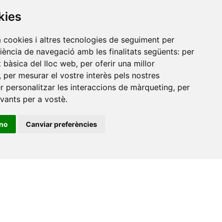
kies
a cookies i altres tecnologies de seguiment per
riència de navegació amb les finalitats següents:
per
at bàsica del lloc web
,
per oferir una millor
,
per mesurar el vostre interès pels nostres
er personalitzar les interaccions de màrqueting
,
per
evants per a vostè
.
ino
Canviar preferències
•
Universitat de Barcelona
•
Universitat CEU Cardenal
itat Jaume I
•
Universitat de Lleida
•
Universitat Miguel
ca de Catalunya
•
Universitat Politècnica de València
•
t de València
•
Universitat de Vic - Universitat Central de