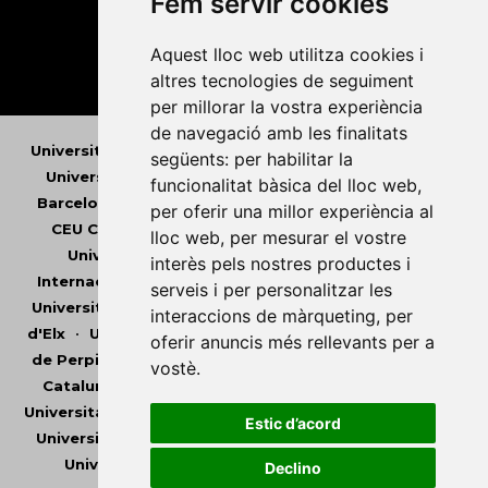
Fem servir cookies
Aquest lloc web utilitza cookies i
altres tecnologies de seguiment
per millorar la vostra experiència
de navegació amb les finalitats
Universitat Abat Oliba CEU
•
Universitat d'Alacant
•
següents:
per habilitar la
Universitat d'Andorra
•
Universitat Autònoma de
funcionalitat bàsica del lloc web
,
Barcelona
•
Universitat de Barcelona
•
Universitat
per oferir una millor experiència al
CEU Cardenal Herrera
•
Universitat de Girona
•
lloc web
,
per mesurar el vostre
Universitat de les Illes Balears
•
Universitat
interès pels nostres productes i
Internacional de Catalunya
•
Universitat Jaume I
•
serveis i per personalitzar les
Universitat de Lleida
•
Universitat Miguel Hernández
interaccions de màrqueting
,
per
d'Elx
•
Universitat Oberta de Catalunya
•
Universitat
oferir anuncis més rellevants per a
de Perpinyà Via Domitia
•
Universitat Politècnica de
vostè
.
Catalunya
•
Universitat Politècnica de València
•
Universitat Pompeu Fabra
•
Universitat Ramon Llull
•
Estic d’acord
Universitat Rovira i Virgili
•
Universitat de Sàsser
•
Universitat de València
•
Universitat de Vic -
Declino