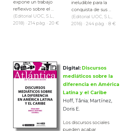
expone un trabajo
ineludible para la
reflexivo sobre el ...
conquista de sus ...
(Editorial UOC, S.L.,
(Editorial UOC, S.L.,
2018) · 214 pàg. · 20 €
2016) · 244 pàg. · 8 €
Digital:
Discursos
mediáticos sobre la
diferencia en América
Latina y el Caribe
Hoff, Tânia; Martínez,
Doris E.
Los discursos sociales
pueden acabar