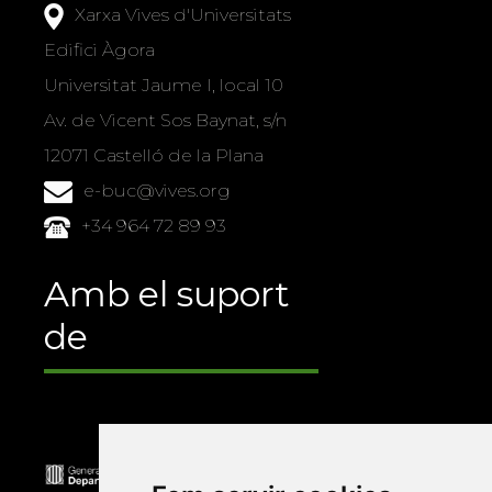
Xarxa Vives d'Universitats
Edifici Àgora
Universitat Jaume I, local 10
Av. de Vicent Sos Baynat, s/n
12071 Castelló de la Plana
e-buc@vives.org
+34 964 72 89 93
Amb el suport
de