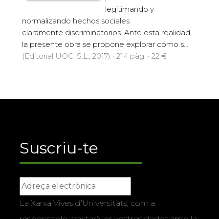
legitimando y
normalizando hechos sociales
claramente discriminatorios. Ante esta realidad,
la presente obra se propone explorar cómo s...
(Editorial UOC, S.L., 2017) · 214 pàg. · 22 €
Suscriu-te
La Xarxa Vives d’Universitats, com a
responsable, tractarà les vostres dades amb la