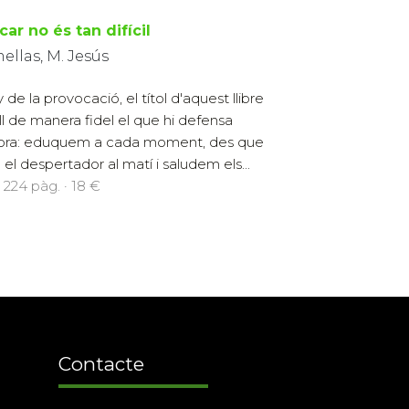
ar no és tan difícil
llas, M. Jesús
 de la provocació, el títol d'aquest llibre
ll de manera fidel el que hi defensa
tora: eduquem a cada moment, des que
 el despertador al matí i saludem els...
 224 pàg. · 18 €
Contacte