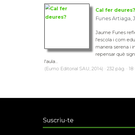
Cal fer deures
Funes Artiaga,
Jaume Funes ref
l'escola i com ed
manera serena i i
repensar què signi
l'aula...
(Eumo Editorial SAU, 2014) · 232 pàg. · 18
Suscriu-te