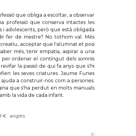
ofessió que obliga a escoltar, a observar
na professió que conserva intactes les
s i adolescents, però que està obligada
 dir fer de mestre? No tothom val. Més
 creatiu, acceptar que l'alumnat et posi
saber més, tenir empatia, aspirar a una
it per ordenar el contingut dels somnis
evifar la passió de qui fa anys que s'hi
nfien les seves criatures. Jaume Funes
s ajuda a construir-nos com a persones.
àgina que s'ha perdut en molts manuals
mb la vida de cada infant.
9 € · anglès