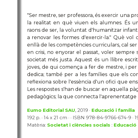
"Ser mestre, ser professora, és exercir una pr
la realitat en què viuen els alumnes. És u
raons de ser, la voluntat d'humanitzar infant
a renovar les formes d'exercir-la." Què vol
enllà de les competències curriculars, cal ser
en crisi, no enyorar el passat, voler sempre 
societat més justa. Aquest és un llibre escr
joves, de qui comença a fer de mestre, i per r
dedica; també per a les famílies que els co
reflexiona sobre l'essència d'un ofici que en
Les respostes s'han de buscar en aquella p
pedagògics; la que connecta l'aprenentatge a
Eumo Editorial SAU
, 2019 ·
Educació i família
192 p. · 14 x 21 cm · · ISBN 978-84-9766-674-9 · 1
Matèria:
Societat i ciències socials
:
Educació