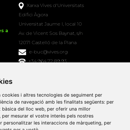
Xarxa Vives d'Universitats
Edifici Àgora
Universitat Jaume I, local 10
es a
Av. de Vicent Sos Baynat, s/n
12071 Castelló de la Plana
e-buc@vives.org
+34 964 72 89 93
Amb el suport
kies
de
a cookies i altres tecnologies de seguiment per
riència de navegació amb les finalitats següents:
per
at bàsica del lloc web
,
per oferir una millor
,
per mesurar el vostre interès pels nostres
er personalitzar les interaccions de màrqueting
,
per
evants per a vostè
.