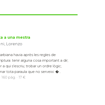
ta a una mestra
ani, Lorenzo
arbiana havia après les regles de
riptura: tenir alguna cosa important a dir;
 a qui s'escriu; trobar un ordre lògic;
inar tota paraula que no serveixi. �...
 160 pàg. · 17 €