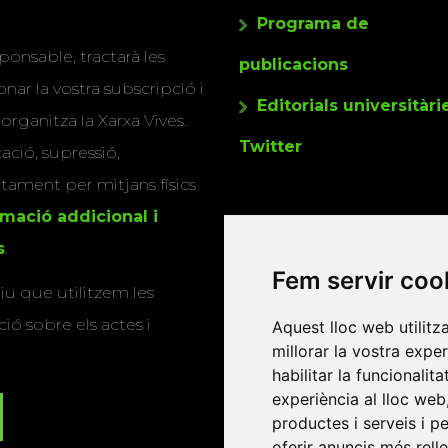
Programa de
ponsable, tractarà les
publicacions
nar la vostra subscripció i
Editorials universitàri
 organitza la Xarxa Vives.
Twitter
cació, supressió,
actament per mitjans físics
rmació addicional i
s
.
Fem servir coo
u que utilitzem les
ió sobre els actes i
Aquest lloc web utilitz
millorar la vostra expe
habilitar la funcionalit
experiència al lloc web
productes i serveis i p
oferir anuncis més rell