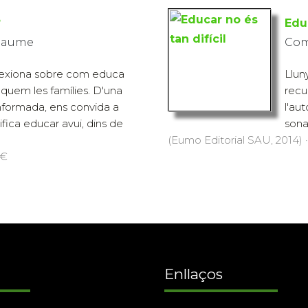
?
Educ
 Jaume
Come
lexiona sobre com educa
Lluny
uquem les famílies. D'una
recu
nformada, ens convida a
l'au
fica educar avui, dins de
sona
(Eumo Editorial SAU, 2014) ·
 €
Enllaços