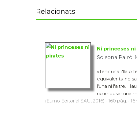
Relacionats
Ni princeses ni
Solsona Pairó, 
«Tenir una ?lla o te
equivalents: no s
l'una ni l'altre. Ha
no imposar una ma
(Eumo Editorial SAU, 2016) · 160 pàg. · 16