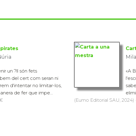
 pirates
Car
Núria
Mil
nir un ?ll són fets
«A B
abem del cert com seran ni
l'esc
urem d'intentar no limitar-los,
saber
nera de fer que impe...
elim
 €
(Eumo Editorial SAU, 2024) ·