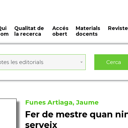
Qui
Qualitat de
Accés
Materials
Reviste
som
la recerca
obert
docents
Cerca
tes les editorials
Funes Artiaga, Jaume
Fer de mestre quan ni
serveix