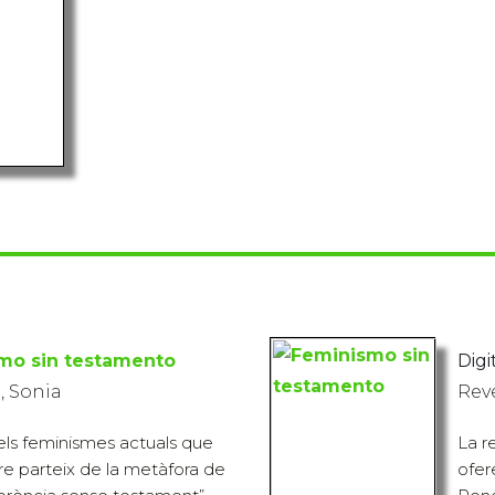
mo sin testamento
Digit
, Sonia
Rev
 els feminismes actuals que
La r
bre parteix de la metàfora de
ofer