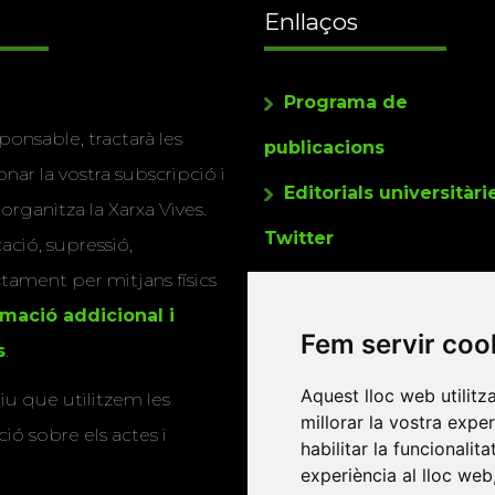
Enllaços
Programa de
ponsable, tractarà les
publicacions
nar la vostra subscripció i
Editorials universitàri
 organitza la Xarxa Vives.
Twitter
cació, supressió,
actament per mitjans físics
rmació addicional i
Fem servir coo
s
.
Aquest lloc web utilitz
u que utilitzem les
millorar la vostra expe
ió sobre els actes i
habilitar la funcionalit
experiència al lloc web