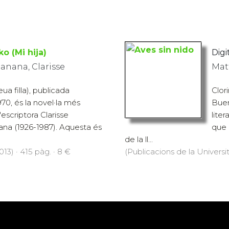
o (Mi hija)
Digit
anana, Clarisse
Mat
a filla), publicada
Clor
70, és la novel·la més
Buen
escriptora Clarisse
lite
na (1926-1987). Aquesta és
que 
de la ll...
13) · 415 pàg. · 8 €
(Publicacions de la Universit