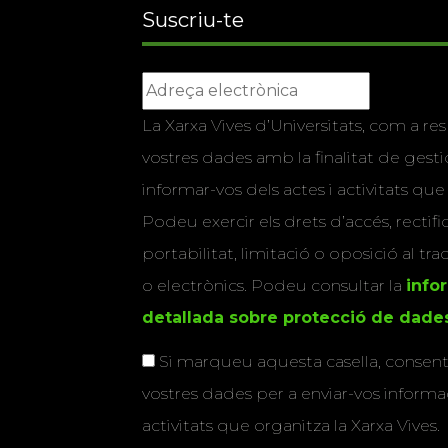
Suscriu-te
La Xarxa Vives d’Universitats, com a res
vostres dades amb la finalitat de gestio
informar-vos dels actes i activitats que
Podeu exercir els drets d’accés, rectifi
portabilitat, limitació o oposició al tr
o electrònics. Podeu consultar la
info
detallada sobre protecció de dade
Si marqueu aquesta casella, consenti
vostres dades per a enviar-vos informac
activitats que organitza la Xarxa Vives.