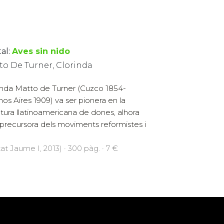
al:
Aves sin nido
to De Turner, Clorinda
inda Matto de Turner (Cuzco 1854-
os Aires 1909) va ser pionera en la
ratura llatinoamericana de dones, alhora
precursora dels moviments reformistes i
at Jaume I, 2013) · 300 pàg. · 7 €