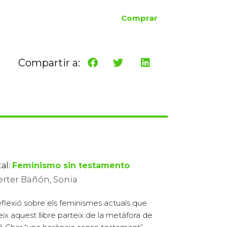
Comprar
Compartir a:
al:
Feminismo sin testamento
erter Bañón, Sonia
eflexió sobre els feminismes actuals que
eix aquest llibre parteix de la metàfora de