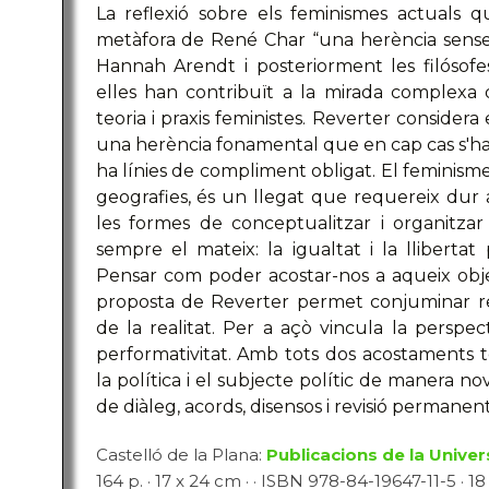
La reflexió sobre els feminismes actuals q
metàfora de René Char “una herència sense t
Hannah Arendt i posteriorment les filósofes 
elles han contribuït a la mirada complexa
teoria i praxis feministes. Reverter considera
una herència fonamental que en cap cas s'ha
ha línies de compliment obligat. El feminisme
geografies, és un llegat que requereix dur
les formes de conceptualitzar i organitzar l
sempre el mateix: la igualtat i la llibertat
Pensar com poder acostar-nos a aqueix objecti
proposta de Reverter permet conjuminar re
de la realitat. Per a açò vincula la perspec
performativitat. Amb tots dos acostaments te
la política i el subjecte polític de manera no
de diàleg, acords, disensos i revisió permanent
Castelló de la Plana:
Publicacions de la Univer
164 p. · 17 x 24 cm · · ISBN 978-84-19647-11-5 · 18 