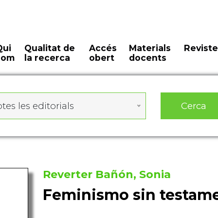
Qui
Qualitat de
Accés
Materials
Reviste
som
la recerca
obert
docents
Cerca
tes les editorials
Reverter Bañón, Sonia
Feminismo sin testam