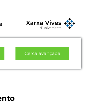
s
Cerca avançada
ento