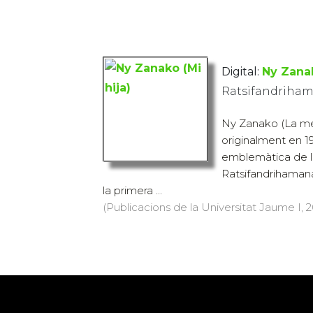
Digital:
Ny Zanak
Ratsifandriham
Ny Zanako (La meu
originalment en 19
emblemàtica de l'
Ratsifandrihamana
la primera ...
(Publicacions de la Universitat Jaume I, 20