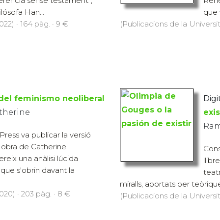
erència sense testament”,
René
ilósofa Han...
que v
22) · 164 pàg. · 9 €
(Publicacions de la Universit
del feminismo neoliberal
Digit
therine
exis
Ram
Press va publicar la versió
a obra de Catherine
Cons
eix una anàlisi lúcida
llib
que s'obrin davant la
teatr
miralls, aportats per teòrique
020) · 203 pàg. · 8 €
(Publicacions de la Universit