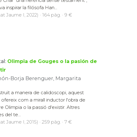
 Char “una herència sense testament”,
a inspirar la filósofa Han...
at Jaume I, 2022) · 164 pàg. · 9 €
al:
Olimpia de Gouges o la pasión de
tir
ón-Borja Berenguer, Margarita
truït a manera de calidoscopi, aquest
re ofereix com a mirall inductor l'obra de
e Olimpia o la passió d'existir. Altres
s del te...
at Jaume I, 2015) · 259 pàg. · 7 €