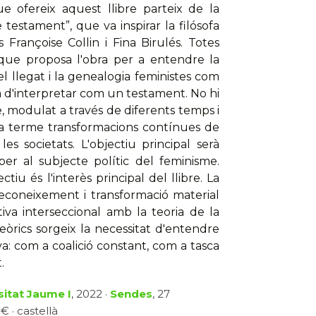
ue ofereix aquest llibre parteix de la
estament”, que va inspirar la filósofa
Françoise Collin i Fina Birulés. Totes
 que proposa l'obra per a entendre la
 el llegat i la genealogia feministes com
 d'interpretar com un testament. No hi
, modulat a través de diferents temps i
 a terme transformacions contínues de
es societats. L'objectiu principal serà
 per al subjecte polític del feminisme.
u és l'interès principal del llibre. La
coneixement i transformació material
tiva interseccional amb la teoria de la
òrics sorgeix la necessitat d'entendre
va: com a coalició constant, com a tasca
.
sitat Jaume I
, 2022 ·
Sendes
, 27
€ · castellà