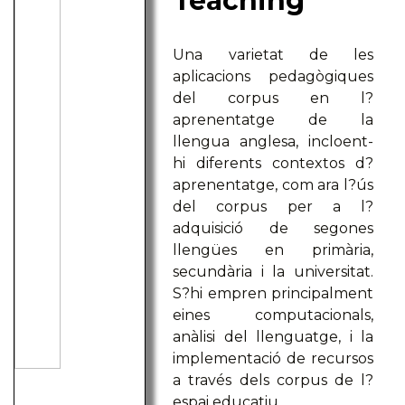
Teaching
Una varietat de les
aplicacions pedagògiques
del corpus en l?
aprenentatge de la
llengua anglesa, incloent-
hi diferents contextos d?
aprenentatge, com ara l?ús
del corpus per a l?
adquisició de segones
llengües en primària,
secundària i la universitat.
S?hi empren principalment
eines computacionals,
anàlisi del llenguatge, i la
implementació de recursos
a través dels corpus de l?
espai educatiu.