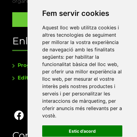
organitza la Xarxa Vives.
Fem servir cookies
Aquest lloc web utilitza cookies i
altres tecnologies de seguiment
Enllaços
per millorar la vostra experiència
de navegació amb les finalitats
següents:
per habilitar la
funcionalitat bàsica del lloc web
,
Programa de publicacions
per oferir una millor experiència al
Editorials universitàries a Twitter
lloc web
,
per mesurar el vostre
interès pels nostres productes i
serveis i per personalitzar les
interaccions de màrqueting
,
per
oferir anuncis més rellevants per a
vostè
.
Estic d’acord
Contacte