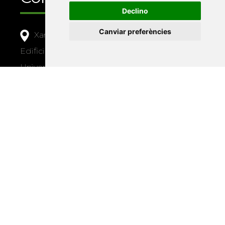
Declino
Canviar preferències
Xarxa Vives d'Universitats
Edifici Àgora
Universitat Jaume I, local 10
Av. de Vicent Sos Baynat, s/n
12071 Castelló de la Plana
e-buc@vives.org
+34 964 72 89 93
Amb el suport
de