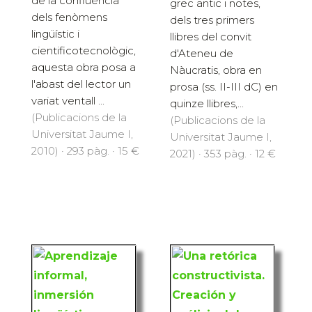
de la confluència
grec antic i notes,
dels fenòmens
dels tres primers
lingüístic i
llibres del convit
cientificotecnològic,
d'Ateneu de
aquesta obra posa a
Nàucratis, obra en
l'abast del lector un
prosa (ss. II-III dC) en
variat ventall ...
quinze llibres,...
(Publicacions de la
(Publicacions de la
Universitat Jaume I,
Universitat Jaume I,
2010) · 293 pàg. · 15 €
2021) · 353 pàg. · 12 €