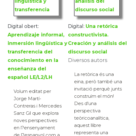
Digital obert:
Digital:
Una retórica
Aprendizaje informal,
constructivista.
inmersión lingüística y
Creación y análisis del
transferencia del
discurso social
conocimiento en la
Diversos autors
enseñanza del
La retòrica és una
español LE/L2/LH
eina, però també una
invitació perquè junts
Volum editat per
construïm el món!
Jorge Martí-
Des d'una
Contreras i Mercedes
perspectiva
Sanz Gil que explora
teòricoanalítica,
noves perspectives
aquest llibre
en l?ensenyament
representa una
de l?espanyol com a