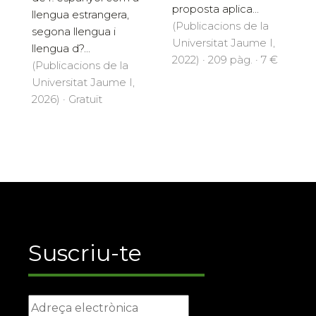
proposta aplica...
llengua estrangera,
(Publicacions de la
segona llengua i
Universitat Jaume I,
llengua d?...
2022) · 209 pàg. · 7 €
(Publicacions de la
Universitat Jaume I,
2026) · Gratuït
Suscriu-te