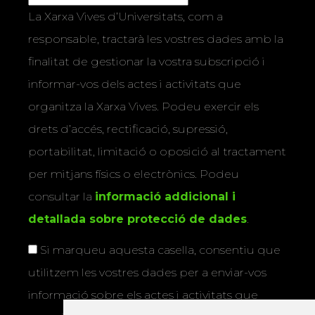
La Xarxa Vives d’Universitats, com a
responsable, tractarà les vostres dades amb la
finalitat de gestionar la vostra subscripció i
informar-vos dels actes i activitats que
organitza la Xarxa Vives. Podeu exercir els
drets d’accés, rectificació, supressió,
portabilitat, limitació o oposició al tractament
per mitjans físics o electrònics. Podeu
consultar la
informació addicional i
detallada sobre protecció de dades
.
Si marqueu aquesta casella, consentiu que
utilitzem les vostres dades per a enviar-vos
informació sobre els actes i activitats que