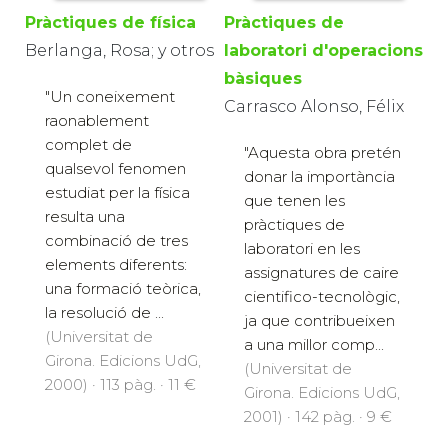
Pràctiques de física
Pràctiques de
Berlanga, Rosa; y otros
laboratori d'operacions
bàsiques
"Un coneixement
Carrasco Alonso, Félix
raonablement
complet de
"Aquesta obra pretén
qualsevol fenomen
donar la importància
estudiat per la física
que tenen les
resulta una
pràctiques de
combinació de tres
laboratori en les
elements diferents:
assignatures de caire
una formació teòrica,
cientifico-tecnològic,
la resolució de ...
ja que contribueixen
(Universitat de
a una millor comp...
Girona. Edicions UdG,
(Universitat de
2000) · 113 pàg. · 11 €
Girona. Edicions UdG,
2001) · 142 pàg. · 9 €