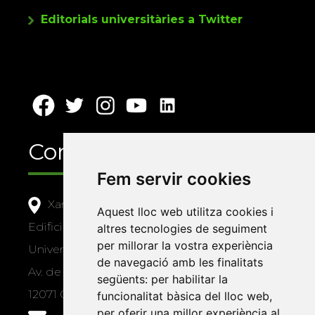
Editorials universitàries a Twitter
Contacte
Fem servir cookies
Xarxa Vives d'Universitats
Aquest lloc web utilitza cookies i
Edifici Àgora
altres tecnologies de seguiment
per millorar la vostra experiència
Universitat Jaume I, local 10
de navegació amb les finalitats
Av. de Vicent Sos Baynat, s/n
següents:
per habilitar la
12071 Castelló de la Plana
funcionalitat bàsica del lloc web
,
per oferir una millor experiència al