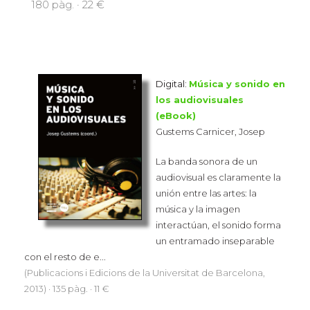
180 pàg. · 22 €
Digital:
Música y sonido en
los audiovisuales
(eBook)
Gustems Carnicer, Josep
La banda sonora de un
audiovisual es claramente la
unión entre las artes: la
música y la imagen
interactúan, el sonido forma
un entramado inseparable
con el resto de e...
(Publicacions i Edicions de la Universitat de Barcelona,
2013) · 135 pàg. · 11 €