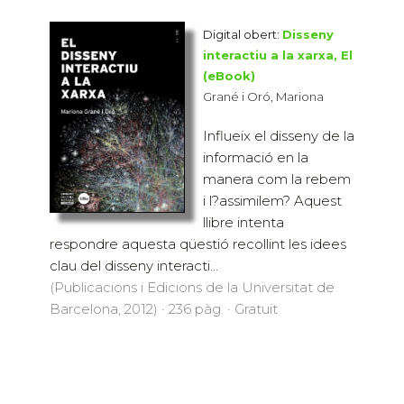
Digital obert:
Disseny
interactiu a la xarxa, El
(eBook)
Grané i Oró, Mariona
Influeix el disseny de la
informació en la
manera com la rebem
i l?assimilem? Aquest
llibre intenta
respondre aquesta qüestió recollint les idees
clau del disseny interacti...
(Publicacions i Edicions de la Universitat de
Barcelona, 2012) · 236 pàg. · Gratuït