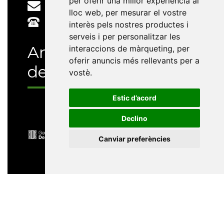
per oferir una millor experiència al
e-buc@vives.org
lloc web
,
per mesurar el vostre
+34 964 72 89 93
interès pels nostres productes i
serveis i per personalitzar les
Amb el suport
interaccions de màrqueting
,
per
oferir anuncis més rellevants per a
de
vostè
.
Estic d’acord
Declino
Canviar preferències
Universitat Abat Oliba CEU
•
Universitat d'Alacant
•
Universitat d'Andorra
•
Universitat Autònoma