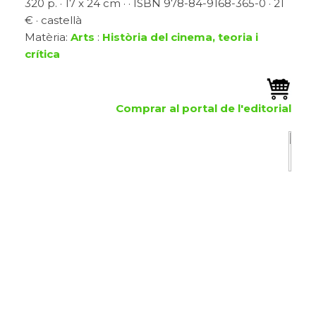
320 p. · 17 x 24 cm · · ISBN 978-84-9168-365-0 · 21
€ · castellà
Matèria:
Arts
:
Història del cinema, teoria i
crítica
Comprar al portal de l'editorial