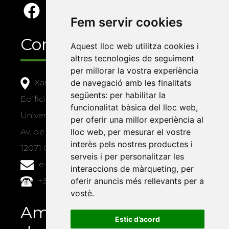
Fem servir cookies
Contacte
Aquest lloc web utilitza cookies i
altres tecnologies de seguiment
per millorar la vostra experiència
Xarxa Vives d'Universitats
de navegació amb les finalitats
següents:
per habilitar la
Edifici Àgora
funcionalitat bàsica del lloc web
,
Universitat Jaume I, local 10
per oferir una millor experiència al
Av. de Vicent Sos Baynat, s/n
lloc web
,
per mesurar el vostre
interès pels nostres productes i
12071 Castelló de la Plana
serveis i per personalitzar les
e-buc@vives.org
interaccions de màrqueting
,
per
+34 964 72 89 93
oferir anuncis més rellevants per a
vostè
.
Amb el suport
Estic d’acord