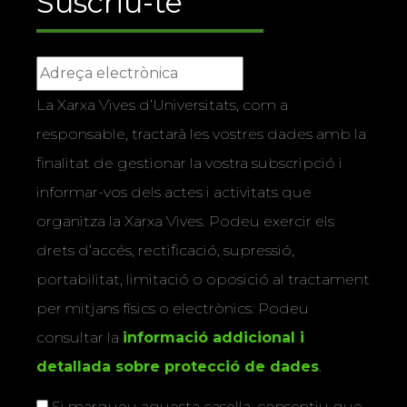
Suscriu-te
La Xarxa Vives d’Universitats, com a
responsable, tractarà les vostres dades amb la
finalitat de gestionar la vostra subscripció i
informar-vos dels actes i activitats que
organitza la Xarxa Vives. Podeu exercir els
drets d’accés, rectificació, supressió,
portabilitat, limitació o oposició al tractament
per mitjans físics o electrònics. Podeu
consultar la
informació addicional i
detallada sobre protecció de dades
.
Si marqueu aquesta casella, consentiu que