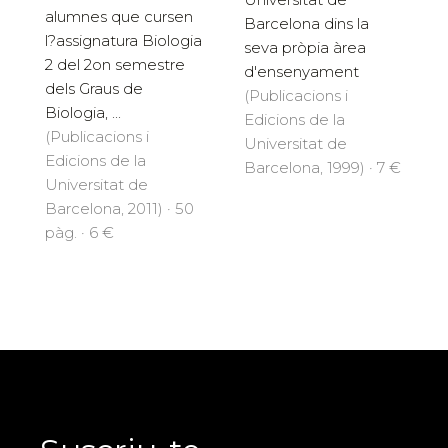
alumnes que cursen
Barcelona dins la
l?assignatura Biologia
seva pròpia àrea
2 del 2on semestre
d'ensenyament
dels Graus de
(Publicacions i
Biologia, ...
Edicions de la
(Publicacions i
Universitat de
Edicions de la
Barcelona, 1999) · 7 €
Universitat de
Barcelona, 2011) · 50
pàg. · 6 €