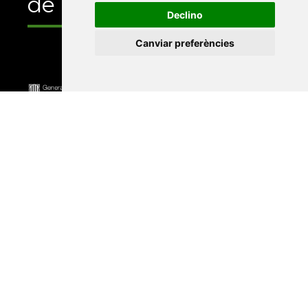
de
Declino
Canviar preferències
Universitat Abat Oliba CEU
•
Universitat d'Alacant
•
Universitat d'Andorra
•
Universitat Autònoma de
Barcelona
•
Universitat de Barcelona
•
Universitat
CEU Cardenal Herrera
•
Universitat de Girona
•
Universitat de les Illes Balears
•
Universitat
Internacional de Catalunya
•
Universitat Jaume I
•
Universitat de Lleida
•
Universitat Miguel Hernández