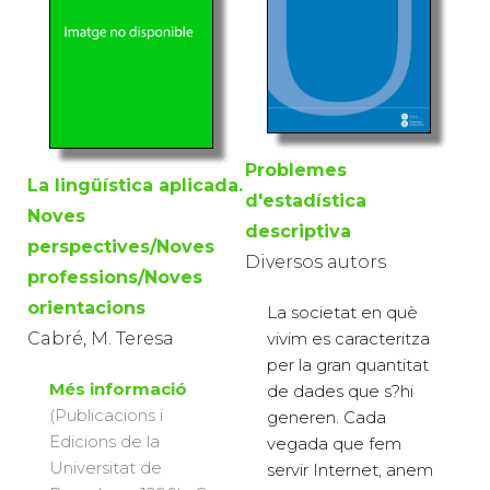
Problemes
La lingüística aplicada.
d'estadística
Noves
descriptiva
perspectives/Noves
Diversos autors
professions/Noves
orientacions
La societat en què
Cabré, M. Teresa
vivim es caracteritza
per la gran quantitat
Més informació
de dades que s?hi
(Publicacions i
generen. Cada
Edicions de la
vegada que fem
Universitat de
servir Internet, anem