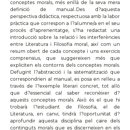
conceptes morals, més enllà de la seva mera
definició de manual..Des d?aquesta
perspectiva didàctica, respectuosa amb la labor
pràctica que correspon a l?alumne/a en el seu
procés d?aprenentatge, s?ha redactat una
introducció sobre la relació i les interferències
entre Literatura i Filosofia moral, així com un
resum obert de cada concepte i uns exercicis
comprensius, que suggereixen més que
expliciten els contorns dels conceptes morals.
Defugint l?abstracció i la sistematització que
correspondrien al manual, es posa en relleu a
través de l?exemple literari concret, tot allò
que d?essencial cal saber reconèixer d?
aquests conceptes morals. Això és el que hi
trobarà l?estudiant de Filosofia, el de
Literatura, en canvi, tindrà l?oportunitat d?
aprofundir aquesta disciplina pel caire dels
continguts morals que es discerneixen en els