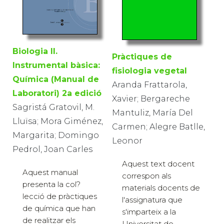
Biologia II.
Pràctiques de
Instrumental bàsica:
fisiologia vegetal
Química (Manual de
Aranda Frattarola,
Laboratori) 2a edició
Xavier; Bergareche
Sagristá Gratovil, M.
Mantuliz, María Del
Lluïsa; Mora Giménez,
Carmen; Alegre Batlle,
Margarita; Domingo
Leonor
Pedrol, Joan Carles
Aquest text docent
Aquest manual
correspon als
presenta la col?
materials docents de
lecció de pràctiques
l'assignatura que
de química que han
s'imparteix a la
de realitzar els
Universitat de