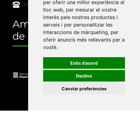
per oferir una millor experiència al
+34 964 72 89 93
lloc web
,
per mesurar el vostre
interès pels nostres productes i
Amb el suport
serveis i per personalitzar les
interaccions de màrqueting
,
per
de
oferir anuncis més rellevants per a
vostè
.
Estic d’acord
Declino
Canviar preferències
Universitat Abat Oliba CEU
•
Universitat d'Alacant
•
Universitat d'Andorra
•
Universitat Autònoma de
Barcelona
•
Universitat de Barcelona
•
Universitat