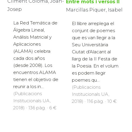
Climent Coloma, Joan-
Entre mots i versos II
Josep
Marcillas Piquer, Isabel
La Red Temática de
El llibre arreplega el
Álgebra Lineal,
conjunt de poemes
Análisis Matricial y
que es van llegir a la
Aplicaciones
Seu Universitària
(ALAMA) celebra
Ciutat d'Alacant al
cada dos años
llarg de la II Festa de
(desde 2008). Los
la Poesia. En el volum
encuentros ALAMA
es podem llegir
tienen el objetivo de
poemes qu...
reunir a los in...
(Publicacions
(Publicacions
Institucionals UA,
Institucionals UA,
2018) · 116 pàg. · 10 €
2018) · 136 pàg. · 6 €