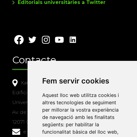
Editorials universitàries a Twitter
Contacte
Fem servir cookies
Xarxa Vives d'Universitats
Edifici Àgora
Aquest lloc web utilitza cookies i
Universitat Jaume I, local 10
altres tecnologies de seguiment
per millorar la vostra experiència
Av. de Vicent Sos Baynat, s/n
de navegació amb les finalitats
12071 Castelló de la Plana
següents:
per habilitar la
e-buc@vives.org
funcionalitat bàsica del lloc web
,