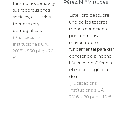
Pérez, M. ª Virtudes
turismo residencial y
sus repercusiones
Este libro descubre
sociales, culturales,
uno de los tesoros
territoriales y
menos conocidos
demográficas...
por la inmensa
(Publicacions
mayoría, pero
Institucionals UA,
fundamental para dar
2018) · 530 pàg. · 20
coherencia al hecho
€
histórico de Orihuela:
el espacio agrícola
de r...
(Publicacions
Institucionals UA,
2016) · 80 pàg. · 10 €