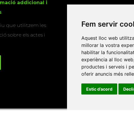
rmació addicional i
s
.
Fem servir coo
u que utilitzem les
ió sobre els actes i
Aquest lloc web utilitz
millorar la vostra expe
habilitar la funcionalit
experiència al lloc web
productes i serveis i p
oferir anuncis més rell
Estic d’acord
Decl
Universitat d'Andorra
•
Universitat Autònoma de Barcelona
es Balears
•
Universitat Internacional de Catalunya
•
Univers
Universitat de Perpinyà Via Domitia
•
Universitat Politècni