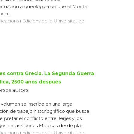
irmación arqueológica de que el Monte
cci...
licacions i Edicions de la Universitat de
jes contra Grecia. La Segunda Guerra
ica, 2500 años después
ersos autors
 volumen se inscribe en una larga
ición de trabajo historiográfico que busca
terpretar el conflicto entre Jerjes y los
gos en las Guerras Médicas desde plan...
licacions i Edicions de la Universitat de