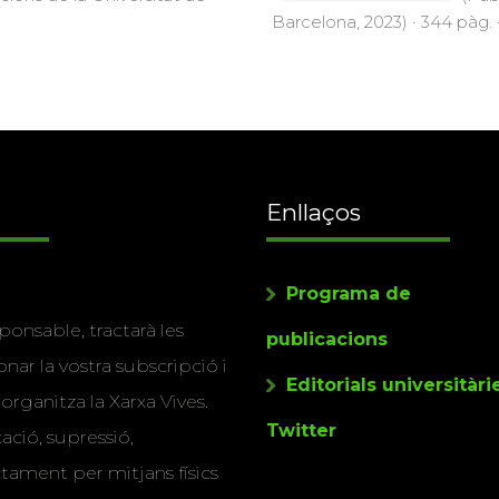
Barcelona, 2023) · 344 pàg. 
Enllaços
Programa de
ponsable, tractarà les
publicacions
nar la vostra subscripció i
Editorials universitàri
 organitza la Xarxa Vives.
Twitter
cació, supressió,
actament per mitjans físics