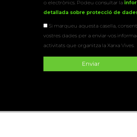
o electrònics. Podeu consultar la
info
detallada sobre protecció de dade
Si marqueu aquesta casella, consenti
vostres dades per a enviar-vos informac
activitats que organitza la Xarxa Vives.
Universitat Abat Oliba CEU
•
Universitat d'Alacant
•
Herrera
•
Universitat de Girona
•
Universitat de les Ill
Hernández d'Elx
•
Universitat Oberta de Catalunya
•