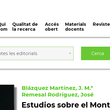
Qui
Qualitat de
Accés
Materials
Reviste
som
la recerca
obert
docents
Cerca
tes les editorials
Blázquez Martínez, J. M.ª
Remesal Rodríguez, José
Estudios sobre el Mont