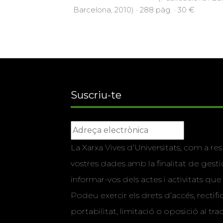
Barcelona, 2010) · 288 pàg. · 30 €
Suscriu-te
La Xarxa Vives d’Universitats, com a res
vostres dades amb la finalitat de gestio
informar-vos dels actes i activitats que
Podeu exercir els drets d’accés, rectifi
portabilitat, limitació o oposició al tr