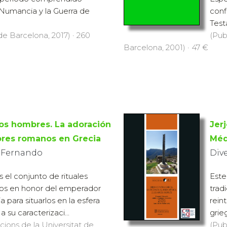
 Numancia y la Guerra de
conf
Testa
 de Barcelona, 2017) · 260
(Pub
Barcelona, 2001) · 47 €
los hombres. La adoración
Jer
ores romanos en Grecia
Méd
 Fernando
Div
es el conjunto de rituales
Este
ados en honor del emperador
trad
a para situarlos en la esfera
rein
a su caracterizaci...
grie
icions de la Universitat de
(Pub