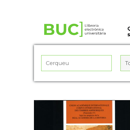
Actualitza les preferències de les cookies
To