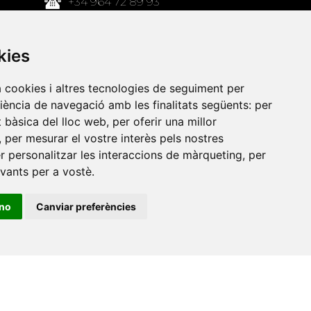
+34 964 72 89 93
Amb el suport
kies
de
a cookies i altres tecnologies de seguiment per
riència de navegació amb les finalitats següents:
per
at bàsica del lloc web
,
per oferir una millor
,
per mesurar el vostre interès pels nostres
er personalitzar les interaccions de màrqueting
,
per
evants per a vostè
.
ino
Canviar preferències
•
Universitat de Barcelona
•
Universitat CEU Cardenal
itat Jaume I
•
Universitat de Lleida
•
Universitat Miguel
ca de Catalunya
•
Universitat Politècnica de València
•