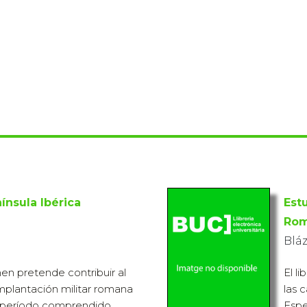
ínsula Ibérica
Est
Ro
Bláz
en pretende contribuir al
El l
mplantación militar romana
las 
l período comprendido
Espe