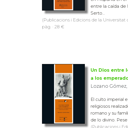
entre la caída de
Serto...
(Publicacions i Edicions de la Universitat
pàg. · 28 €
Un Dios entre 
a los emperad
Lozano Gómez,
El culto imperial 
religiosos realiz
romano y su famili
de lo divino. Pese 
(Publicacions i Ed