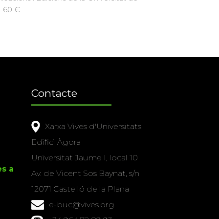
· 60 €
Contacte
Xarxa Vives d'Universitats
Edifici Àgora
Universitat Jaume I, local 10
es a
Av. de Vicent Sos Baynat, s/n
12071 Castelló de la Plana
e-buc@vives.org