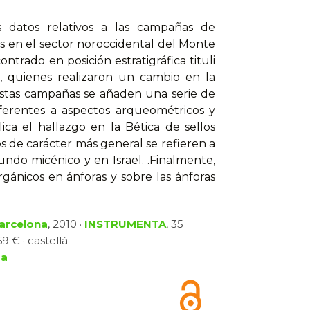
 datos relativos a las campañas de
as en el sector noroccidental del Monte
trado en posición estratigráfica tituli
os, quienes realizaron un cambio en la
 estas campañas se añaden una serie de
referentes a aspectos arqueométricos y
ica el hallazgo en la Bética de sellos
os de carácter más general se refieren a
ndo micénico y en Israel. .Finalmente,
gánicos en ánforas y sobre las ánforas
Barcelona
, 2010 ·
INSTRUMENTA
, 35
9 € · castellà
ga