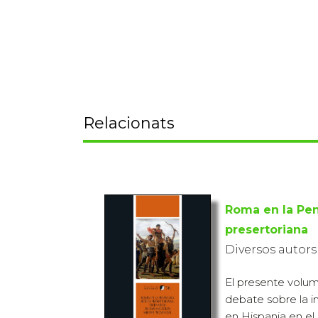
Relacionats
Roma en la Pen
presertoriana
Diversos autors
El presente volum
debate sobre la i
en Hispania en e