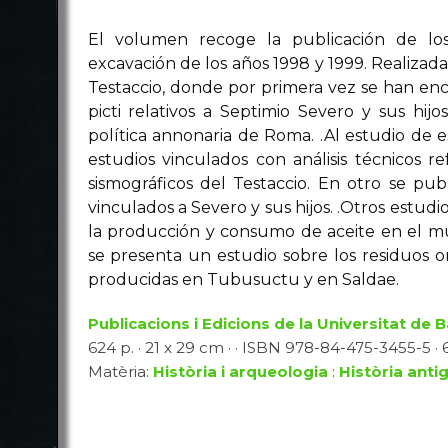
El volumen recoge la publicación de los
excavación de los años 1998 y 1999. Realizad
Testaccio, donde por primera vez se han encon
picti relativos a Septimio Severo y sus hij
política annonaria de Roma. .Al estudio de
estudios vinculados con análisis técnicos 
sismográficos del Testaccio. En otro se publ
vinculados a Severo y sus hijos. .Otros estudi
la producción y consumo de aceite en el mu
se presenta un estudio sobre los residuos or
producidas en Tubusuctu y en Saldae.
Publicacions i Edicions de la Universitat de 
624 p. · 21 x 29 cm · · ISBN 978-84-475-3455-5 · 6
Matèria:
Història i arqueologia
:
Història anti