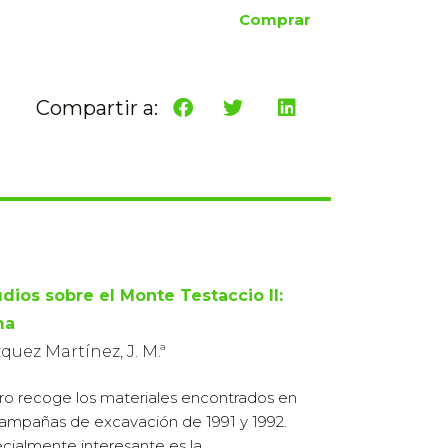
Comprar
Compartir a:
udios sobre el Monte Testaccio II:
ma
quez Martínez, J. M.ª
ibro recoge los materiales encontrados en
campañas de excavación de 1991 y 1992.
cialmente interesante es la