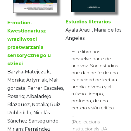
Estudios literarios
E-motion.
Ayala Aracil, Maria de los
Kwestionariusz
Angeles
wrazliwosci
przetwarzania
Este libro nos
sensorycznego u
devuelve parte de
dzieci
una voz. Son estudios
Barył a-Matejczuk,
que dan de fe de una
capacidad de lectura
Monika; Artymiak, Mał
amplia, diversa y al
gorzata; Ferrer Cascales,
mismo tiempo,
Rosario; Albaladejo
profunda; de una
Blázquez, Natalia; Ruiz
certera visión crítica;
Robledillo, Nicolás;
...
Sánchez Sansegundo,
(Publicacions
Institucionals UA,
Miriam; Fernández