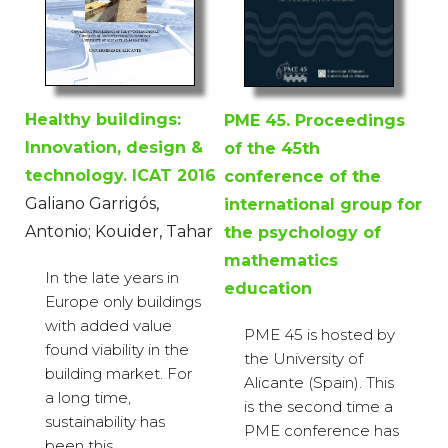
Healthy buildings:
PME 45. Proceedings
Innovation, design &
of the 45th
technology. ICAT 2016
conference of the
Galiano Garrigós,
international group for
Antonio; Kouider, Tahar
the psychology of
mathematics
In the late years in
education
Europe only buildings
with added value
PME 45 is hosted by
found viability in the
the University of
building market. For
Alicante (Spain). This
a long time,
is the second time a
sustainability has
PME conference has
been this