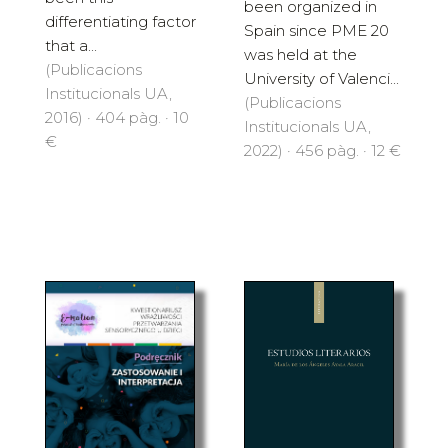
been organized in
differentiating factor
Spain since PME 20
that a...
was held at the
(Publicacions
University of Valenci...
Institucionals UA,
(Publicacions
2016) · 404 pàg. · 10
Institucionals UA,
€
2022) · 456 pàg. · 12 €