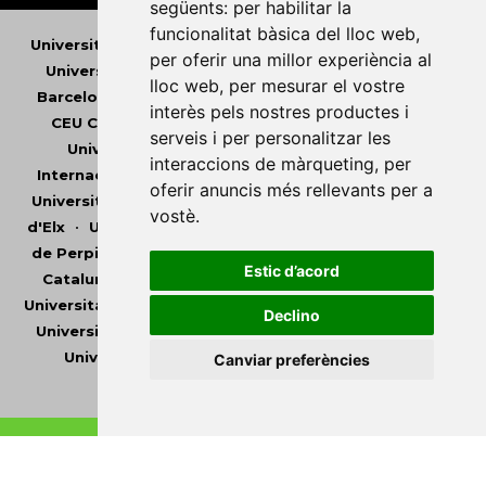
següents:
per habilitar la
funcionalitat bàsica del lloc web
,
Universitat Abat Oliba CEU
•
Universitat d'Alacant
•
per oferir una millor experiència al
Universitat d'Andorra
•
Universitat Autònoma de
lloc web
,
per mesurar el vostre
Barcelona
•
Universitat de Barcelona
•
Universitat
interès pels nostres productes i
CEU Cardenal Herrera
•
Universitat de Girona
•
serveis i per personalitzar les
Universitat de les Illes Balears
•
Universitat
interaccions de màrqueting
,
per
Internacional de Catalunya
•
Universitat Jaume I
•
oferir anuncis més rellevants per a
Universitat de Lleida
•
Universitat Miguel Hernández
vostè
.
d'Elx
•
Universitat Oberta de Catalunya
•
Universitat
de Perpinyà Via Domitia
•
Universitat Politècnica de
Estic d’acord
Catalunya
•
Universitat Politècnica de València
•
Universitat Pompeu Fabra
•
Universitat Ramon Llull
•
Declino
Universitat Rovira i Virgili
•
Universitat de Sàsser
•
Universitat de València
•
Universitat de Vic -
Canviar preferències
Universitat Central de Catalunya
Copyright © 2026
-
Xarxa Vives d'Universitats