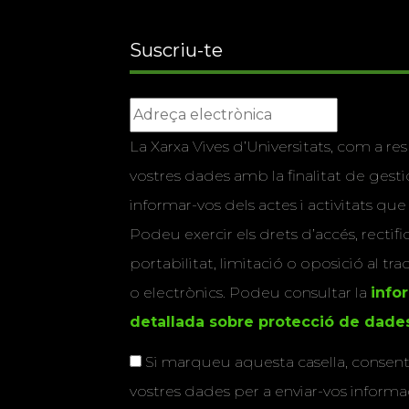
Suscriu-te
La Xarxa Vives d’Universitats, com a res
vostres dades amb la finalitat de gestio
informar-vos dels actes i activitats que
Podeu exercir els drets d’accés, rectifi
portabilitat, limitació o oposició al tr
o electrònics. Podeu consultar la
info
detallada sobre protecció de dade
Si marqueu aquesta casella, consenti
vostres dades per a enviar-vos informac