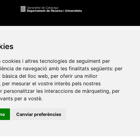
kies
a cookies i altres tecnologies de seguiment per
riència de navegació amb les finalitats següents:
per
at bàsica del lloc web
,
per oferir una millor
•
Universitat de Barcelona
•
Universitat CEU Cardenal
,
per mesurar el vostre interès pels nostres
itat Jaume I
•
Universitat de Lleida
•
Universitat Miguel
er personalitzar les interaccions de màrqueting
,
per
ca de Catalunya
•
Universitat Politècnica de València
•
evants per a vostè
.
t de València
•
Universitat de Vic - Universitat Central de
ino
Canviar preferències
ats