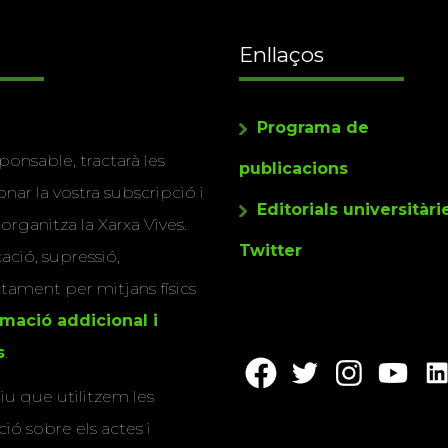
Enllaços
Programa de
ponsable, tractarà les
publicacions
nar la vostra subscripció i
Editorials universitàri
 organitza la Xarxa Vives.
Twitter
cació, supressió,
actament per mitjans físics
rmació addicional i
s
.
u que utilitzem les
ió sobre els actes i