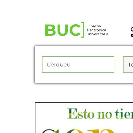
Actualitza les preferències de les cookies
To