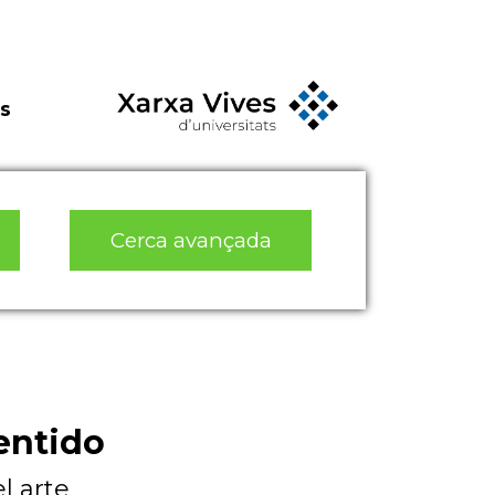
s
Cerca avançada
entido
l arte