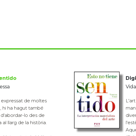
sentido
Digi
essa
Vida
és expressat de moltes
L'ar
, hi ha hagut també
mane
 d'abordar-lo des de
dive
 al llarg de la història.
l'est
Aque