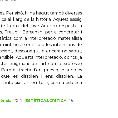
es. Per això, hi ha hagut també diverses
ca al llarg de la història. Aquest assaig
rt de la mà del jove Adorno respecte a
, Freud i Benjamin, per a concretar i
tètica com a interpretació materialista
uint-ho a sentit o a les intencions de
nscient, desconegut o encara no sabut,
nsible. Aquesta interpretació, doncs, ja
àcter enigmàtic de l'art com a expressió
. Però es tracta d'enigmes que ja no es
ó que es dissolen i ens dissolen. La
esenta així, al seu torn, com a estètica
lència
, 2021 ·
ESTÈTICA&CRÍTICA
, 45