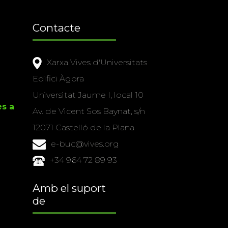
Contacte
Xarxa Vives d'Universitats
Edifici Àgora
Universitat Jaume I, local 10
es a
Av. de Vicent Sos Baynat, s/n
12071 Castelló de la Plana
e-buc@vives.org
+34 964 72 89 93
Amb el suport
de