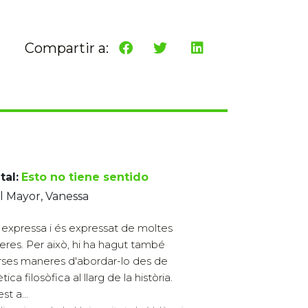
Compartir a:
tal:
Esto no tiene sentido
l Mayor, Vanessa
t expressa i és expressat de moltes
res. Per això, hi ha hagut també
rses maneres d'abordar-lo des de
ètica filosòfica al llarg de la història.
st a...