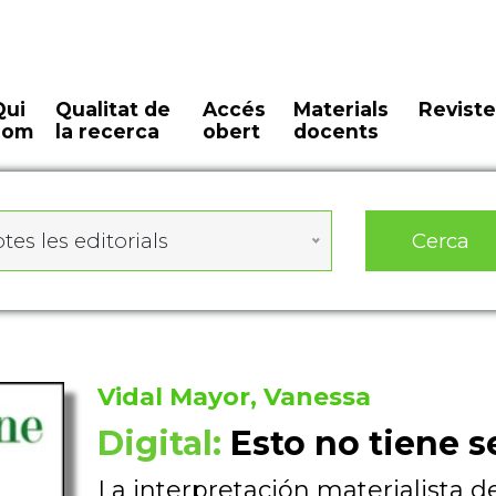
Qui
Qualitat de
Accés
Materials
Reviste
som
la recerca
obert
docents
Cerca
tes les editorials
Vidal Mayor, Vanessa
Digital:
Esto no tiene s
La interpretación materialista de