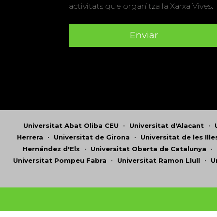
activitats que organitza la Xarxa Vives.
Universitat Abat Oliba CEU
•
Universitat d'Alacant
•
Herrera
•
Universitat de Girona
•
Universitat de les Ill
Hernández d'Elx
•
Universitat Oberta de Catalunya
•
Universitat Pompeu Fabra
•
Universitat Ramon Llull
•
U