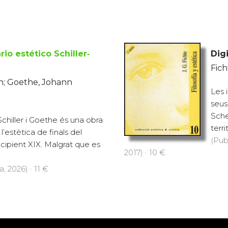
rio estético Schiller‐
Digi
Fich
ich; Goethe, Johann
Les 
seus
Schel
 Schiller i Goethe és una obra
terr
l’estètica de finals del
(Pub
incipient XIX. Malgrat que es
2017) · 10 €
, 2026) · 11 €