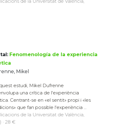
licacions de la Universitat de València,
tal:
Fenomenología de la experiencia
ética
renne, Mikel
quest estudi, Mikel Dufrenne
nvolupa una crítica de l'experiència
ica. Centrant-se en «el sentit» propi i «les
icions» que fan possible l'experiència ...
licacions de la Universitat de València,
) · 28 €