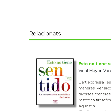
Relacionats
Esto no tiene 
Vidal Mayor, Van
L'art expressa i 
maneres. Per això
diverses maneres
l'estètica filosòfica
Aquest a...