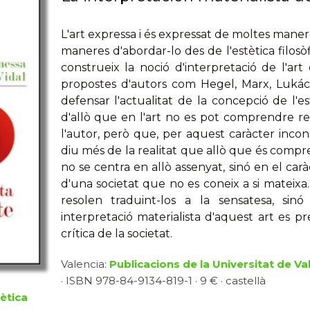
L'art expressa i és expressat de moltes maner
maneres d'abordar-lo des de l'estètica filosòfi
construeix la noció d'interpretació de l'a
propostes d'autors com Hegel, Marx, Lukács
defensar l'actualitat de la concepció de l'es
d'allò que en l'art no es pot comprendre red
l'autor, però que, per aquest caràcter inco
diu més de la realitat que allò que és compre
no se centra en allò assenyat, sinó en el car
d'una societat que no es coneix a si mateixa
resolen traduint-los a la sensatesa, sin
interpretació materialista d'aquest art es pr
crítica de la societat.
Valencia:
Publicacions de la Universitat de Va
· ISBN 978-84-9134-819-1 · 9 € · castellà
tètica