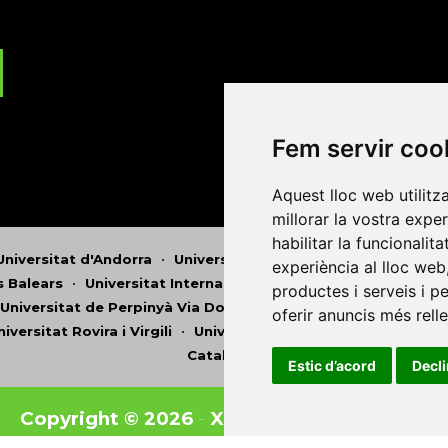
Fem servir coo
Aquest lloc web utilitz
millorar la vostra expe
habilitar la funcionalit
Universitat d'Andorra
•
Universitat Autònoma de Barcelona
experiència al lloc web
es Balears
•
Universitat Internacional de Catalunya
•
Univers
productes i serveis i p
Universitat de Perpinyà Via Domitia
•
Universitat Politècni
oferir anuncis més rell
niversitat Rovira i Virgili
•
Universitat de Sàsser
•
Universita
Catalunya
Estic d’acord
Decl
Copyright © 2026
-
Xarxa Vives d'Universit