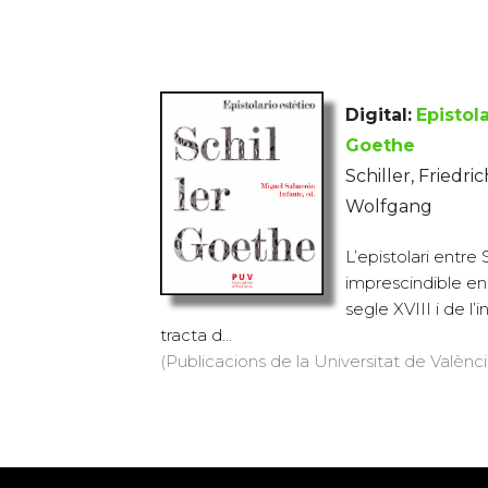
Digital:
Epistola
Goethe
Schiller, Friedr
Wolfgang
L’epistolari entre
imprescindible en 
segle XVIII i de l’
tracta d...
(Publicacions de la Universitat de València