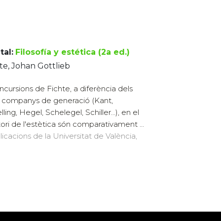
tal:
Filosofía y estética (2a ed.)
te, Johan Gottlieb
incursions de Fichte, a diferència dels
 companys de generació (Kant,
ling, Hegel, Schelegel, Schiller...), en el
itori de l'estètica són comparativament ...
licacions de la Universitat de València,