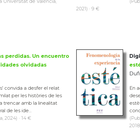
a Universitat de València,
(Pub
2021) · 9 €
as perdidas. Un encuentro
Digi
ilidades olvidadas
est
Duf
s' convida a desfer el relat
En a
ilat per les històries de les
dese
a trencar amb la linealitat
estèt
l de les ide...
cond
a, 2024) · 14 €
(Pub
2018