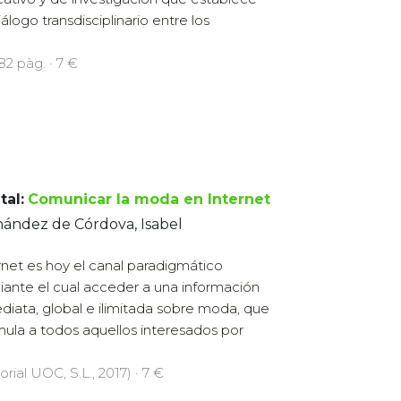
iálogo transdisciplinario entre los
182 pàg. · 7 €
tal:
Comunicar la moda en Internet
ández de Córdova, Isabel
rnet es hoy el canal paradigmático
ante el cual acceder a una información
diata, global e ilimitada sobre moda, que
mula a todos aquellos interesados por
orial UOC, S.L., 2017) · 7 €