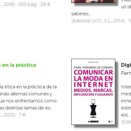
., 2016) · 300 pàg. · 28 €
un d
saberes...
(Editorial UOC, S.L., 2014) · 
 en la práctica
Digi
Fern
la ética en la práctica de la
Inte
dando dilemas comunes y
medi
que nos enfrentamos como
inme
as distintas ramas de es...
esti
., 2025) · 7 €
est...
(Edit