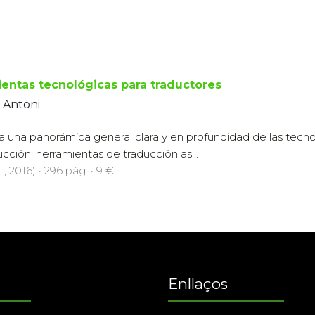
entas tecnológicas para traductores
 Antoni
ta una panorámica general clara y en profundidad de las tecno
cción: herramientas de traducción as...
., 2016) · 296 pàg. · 9 €
Enllaços