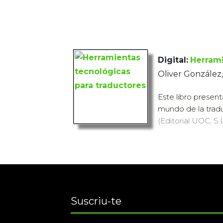
Digital:
Herrami
Oliver González,
Este libro presen
mundo de la tradu
(Editorial UOC, S.L
Suscriu-te