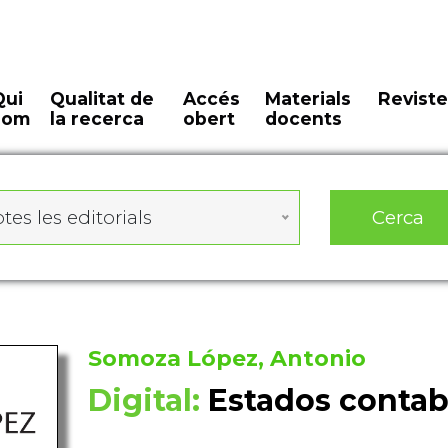
Qui
Qualitat de
Accés
Materials
Reviste
som
la recerca
obert
docents
Cerca
tes les editorials
Somoza López, Antonio
Digital:
Estados contab