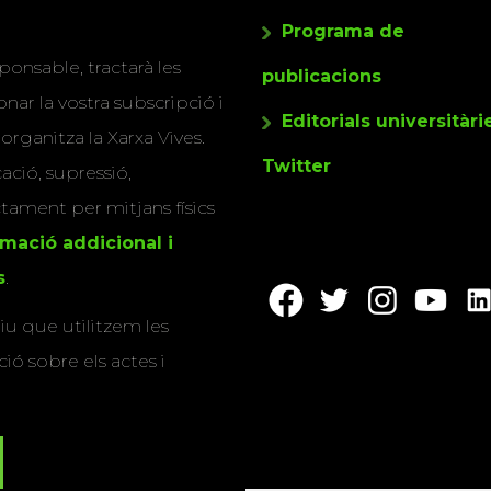
Programa de
ponsable, tractarà les
publicacions
nar la vostra subscripció i
Editorials universitàri
 organitza la Xarxa Vives.
Twitter
cació, supressió,
actament per mitjans físics
rmació addicional i
s
.
u que utilitzem les
ió sobre els actes i