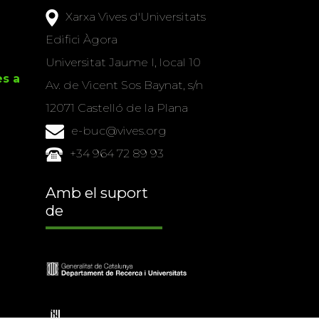
Xarxa Vives d'Universitats
Edifici Àgora
Universitat Jaume I, local 10
es a
Av. de Vicent Sos Baynat, s/n
12071 Castelló de la Plana
e-buc@vives.org
+34 964 72 89 93
Amb el suport
de