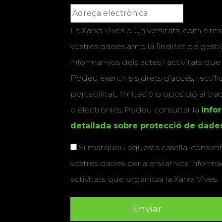
La Xarxa Vives d’Universitats, com a res
vostres dades amb la finalitat de gestio
informar-vos dels actes i activitats que
Podeu exercir els drets d’accés, rectifi
portabilitat, limitació o oposició al tr
o electrònics. Podeu consultar la
info
detallada sobre protecció de dade
Si marqueu aquesta casella, consenti
vostres dades per a enviar-vos informac
activitats que organitza la Xarxa Vives.