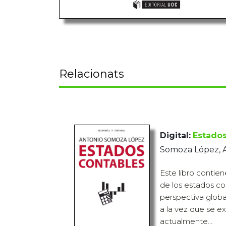
Relacionats
Digital:
Estados
Somoza López, 
Este libro contie
de los estados c
perspectiva globa
a la vez que se e
actualmente...