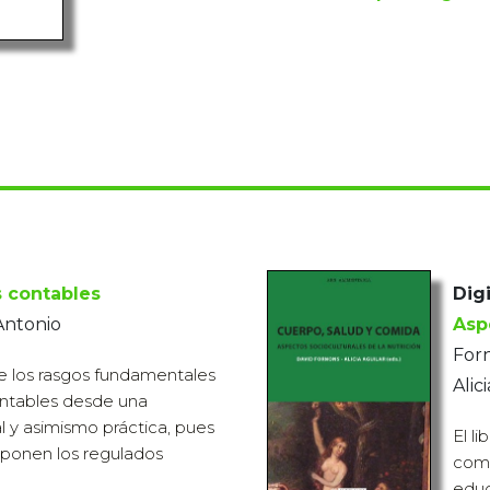
 contables
Digi
Antonio
Asp
Forn
ne los rasgos fundamentales
Alici
ontables desde una
l y asimismo práctica, pues
El l
xponen los regulados
comp
educ