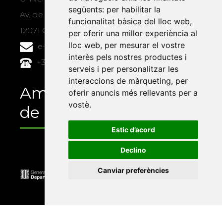
següents:
per habilitar la
Av. de Vicent Sos Baynat, s/n
funcionalitat bàsica del lloc web
,
12071 Castelló de la Plana
per oferir una millor experiència al
lloc web
,
per mesurar el vostre
e-buc@vives.org
interès pels nostres productes i
+34 964 72 89 93
serveis i per personalitzar les
interaccions de màrqueting
,
per
Amb el suport
oferir anuncis més rellevants per a
vostè
.
de
Estic d’acord
Declino
Canviar preferències