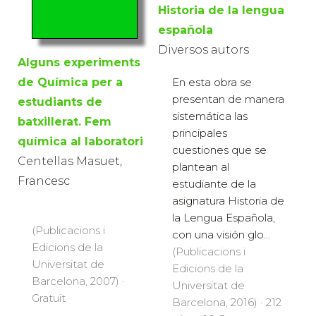
Historia de la lengua
española
Diversos autors
Alguns experiments
de Química per a
En esta obra se
presentan de manera
estudiants de
sistemática las
batxillerat. Fem
principales
química al laboratori
cuestiones que se
Centellas Masuet,
plantean al
Francesc
estudiante de la
asignatura Historia de
la Lengua Española,
(Publicacions i
con una visión glo...
Edicions de la
(Publicacions i
Universitat de
Edicions de la
Barcelona, 2007) ·
Universitat de
Gratuït
Barcelona, 2016) · 212