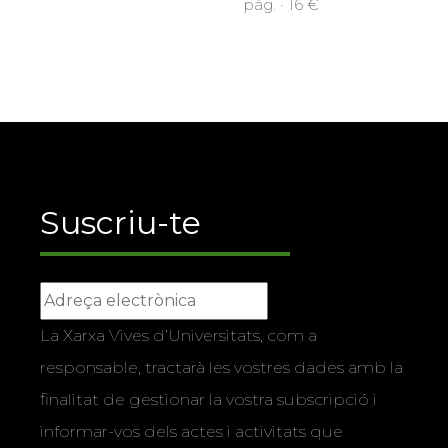
pàg. · 16 €
Suscriu-te
La Xarxa Vives d’Universitats, com a
responsable, tractarà les vostres dades amb la
finalitat de gestionar la vostra subscripció i
informar-vos dels actes i activitats que