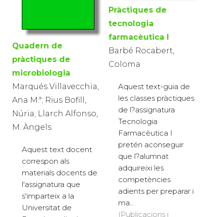
Pràctiques de
tecnologia
farmacèutica I
Quadern de
Barbé Rocabert,
pràctiques de
Coloma
microbiologia
Marqués Villavecchia,
Aquest text-guia de
les classes pràctiques
Ana M.ª; Rius Bofill,
de l?assignatura
Núria; Llarch Alfonso,
Tecnologia
M. Àngels
Farmacèutica I
pretén aconseguir
Aquest text docent
que l?alumnat
correspon als
adquireixi les
materials docents de
competències
l'assignatura que
adients per preparar i
s'imparteix a la
ma...
Universitat de
(Publicacions i