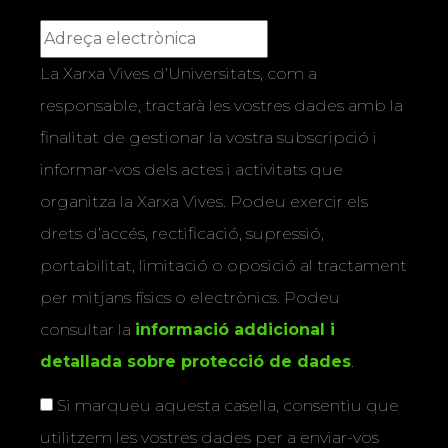
La Xarxa Vives d’Universitats, com a
responsable, tractarà les vostres dades amb la
finalitat de gestionar la vostra subscripció i
informar-vos dels actes i activitats que
organitza la Xarxa Vives. Podeu exercir els
drets d’accés, rectificació, supressió,
portabilitat, limitació o oposició al tractament
per mitjans físics o electrònics. Podeu
consultar la
informació addicional i
detallada sobre protecció de dades
.
Si marqueu aquesta casella, consentiu que
utilitzem les vostres dades per a enviar-vos