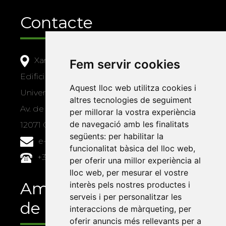
Contacte
Xarxa Vives d'Universitats
Fem servir cookies
Edifici Àgora
Aquest lloc web utilitza cookies i
Universitat Jaume I, local 10
altres tecnologies de seguiment
Av. de Vicent Sos Baynat, s/n
per millorar la vostra experiència
de navegació amb les finalitats
12071 Castelló de la Plana
següents:
per habilitar la
e-buc@vives.org
funcionalitat bàsica del lloc web
,
+34 964 72 89 93
per oferir una millor experiència al
lloc web
,
per mesurar el vostre
Amb el suport
interès pels nostres productes i
serveis i per personalitzar les
de
interaccions de màrqueting
,
per
oferir anuncis més rellevants per a