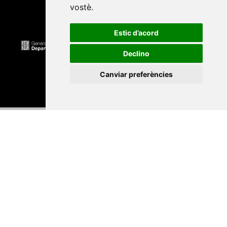
vostè
.
Estic d’acord
Declino
Canviar preferències
Universitat Abat Oliba CEU
•
Universitat d'Alacant
•
Universitat d'Andorra
•
Universitat Autònoma de
Barcelona
•
Universitat de Barcelona
•
Universitat
CEU Cardenal Herrera
•
Universitat de Girona
•
Universitat de les Illes Balears
•
Universitat
Internacional de Catalunya
•
Universitat Jaume I
•
Universitat de Lleida
•
Universitat Miguel Hernández
d'Elx
•
Universitat Oberta de Catalunya
•
Universitat
de Perpinyà Via Domitia
•
Universitat Politècnica de