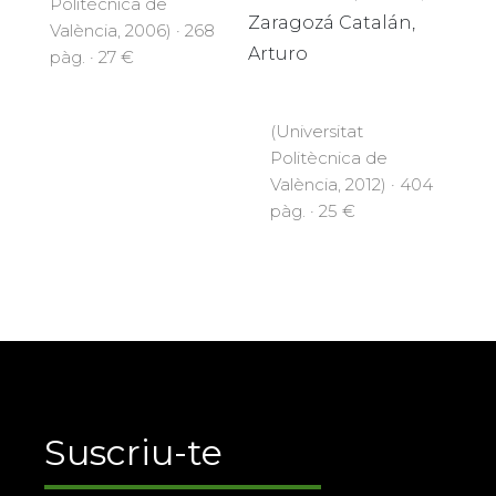
Politècnica de
Zaragozá Catalán,
València, 2006) · 268
Arturo
pàg. · 27 €
(Universitat
Politècnica de
València, 2012) · 404
pàg. · 25 €
Suscriu-te