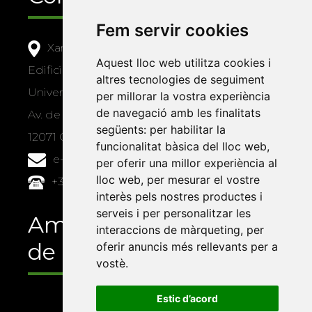
Fem servir cookies
Xarxa Vives d'Universitats
Aquest lloc web utilitza cookies i
Edifici Àgora
altres tecnologies de seguiment
Universitat Jaume I, local 10
per millorar la vostra experiència
de navegació amb les finalitats
Av. de Vicent Sos Baynat, s/n
següents:
per habilitar la
12071 Castelló de la Plana
funcionalitat bàsica del lloc web
,
e-buc@vives.org
per oferir una millor experiència al
lloc web
,
per mesurar el vostre
+34 964 72 89 93
interès pels nostres productes i
serveis i per personalitzar les
Amb el suport
interaccions de màrqueting
,
per
de
oferir anuncis més rellevants per a
vostè
.
Estic d’acord