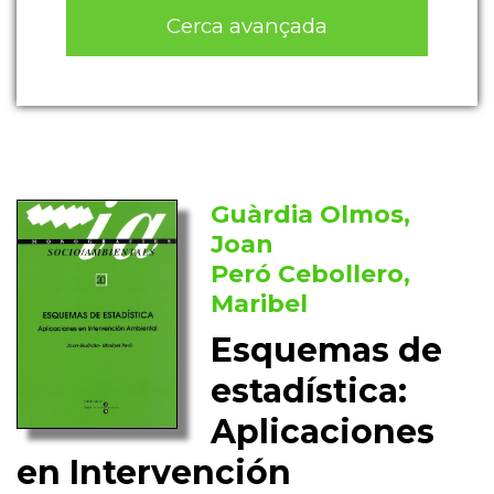
Cerca avançada
Guàrdia Olmos,
Joan
Peró Cebollero,
Maribel
Esquemas de
estadística:
Aplicaciones
en Intervención