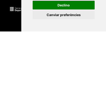
Declino
Canviar preferències
Universitat Abat Oliba CEU
•
Universitat d'Alacant
•
Universitat d'Andorra
•
Universitat Autònoma de
Barcelona
•
Universitat de Barcelona
•
Universitat
CEU Cardenal Herrera
•
Universitat de Girona
•
Universitat de les Illes Balears
•
Universitat
Internacional de Catalunya
•
Universitat Jaume I
•
Universitat de Lleida
•
Universitat Miguel Hernández
d'Elx
•
Universitat Oberta de Catalunya
•
Universitat
de Perpinyà Via Domitia
•
Universitat Politècnica de
Catalunya
•
Universitat Politècnica de València
•
Universitat Pompeu Fabra
•
Universitat Ramon Llull
•