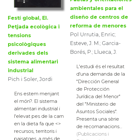
ambientales para el
diseño de centros de
Festí global, El.
reforma de menores
Petjada ecològica i
Pol Urrutia, Enric;
tensions
Esteve, J. M.; Garcia-
psicològiques
Borés, P.; Llueca, J.
derivades dels
sistema alimentari
L'estudi és el resultat
industrial
d'una demanda de la
Pich i Soler, Jordi
"Dirección General
de Protección
Ens estem menjant
Jurídica del Menor"
el món?. El sistema
del "Ministerio de
alimentari industrial i
Asuntos Sociales".
l'elevat pes de la carn
Presenta una sèrie
en la dieta fa que <
>
de recomanacions...
recursos, territoris i
(Publicacions i
paisatges, a més de