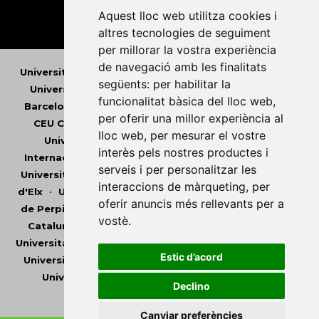
Aquest lloc web utilitza cookies i
altres tecnologies de seguiment
per millorar la vostra experiència
de navegació amb les finalitats
Universitat Abat Oliba CEU
•
Universitat d'Alacant
•
següents:
per habilitar la
Universitat d'Andorra
•
Universitat Autònoma de
funcionalitat bàsica del lloc web
,
Barcelona
•
Universitat de Barcelona
•
Universitat
per oferir una millor experiència al
CEU Cardenal Herrera
•
Universitat de Girona
•
lloc web
,
per mesurar el vostre
Universitat de les Illes Balears
•
Universitat
interès pels nostres productes i
Internacional de Catalunya
•
Universitat Jaume I
•
serveis i per personalitzar les
Universitat de Lleida
•
Universitat Miguel Hernández
interaccions de màrqueting
,
per
d'Elx
•
Universitat Oberta de Catalunya
•
Universitat
oferir anuncis més rellevants per a
de Perpinyà Via Domitia
•
Universitat Politècnica de
vostè
.
Catalunya
•
Universitat Politècnica de València
•
Universitat Pompeu Fabra
•
Universitat Ramon Llull
•
Estic d’acord
Universitat Rovira i Virgili
•
Universitat de Sàsser
•
Universitat de València
•
Universitat de Vic -
Declino
Universitat Central de Catalunya
Canviar preferències