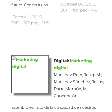
(Editorial UOC, S.L.,
futuro. Construir una
2011) · 180 pàg. · 7 €
...
(Editorial UOC, S.L.,
2015) · 376 pàg. · 11 €
Digital:
Marketing
digital
Martínez Polo, Josep M.;
Martínez Sánchez, Jesús;
Parra Meroño, M.
Concepción
Este libro es fruto de la curiosidad de nuestros