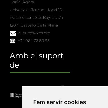
Edifici Àgora
Universitat Jaume I, local 10
Av. de Vicent Sos Baynat, s/n
12071 Castelló de la Plana
e-buc@vives.org
+34 964 72 89 93
Amb el suport
de
Fem servir cookies