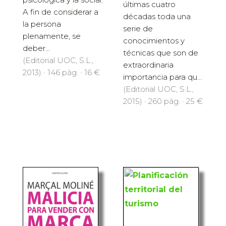
últimas cuatro
A fin de considerar a
décadas toda una
la persona
serie de
plenamente, se
conocimientos y
deber...
técnicas que son de
(Editorial UOC, S.L.,
extraordinaria
2013) · 146 pàg. · 16 €
importancia para qu...
(Editorial UOC, S.L.,
2015) · 260 pàg. · 25 €