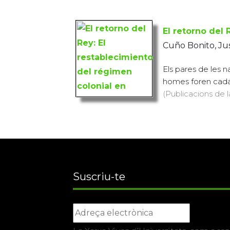
El retorno del 
Cuño Bonito, Ju
Els pares de les n
homes foren cadasc
(Publicacions de l
Suscriu-te