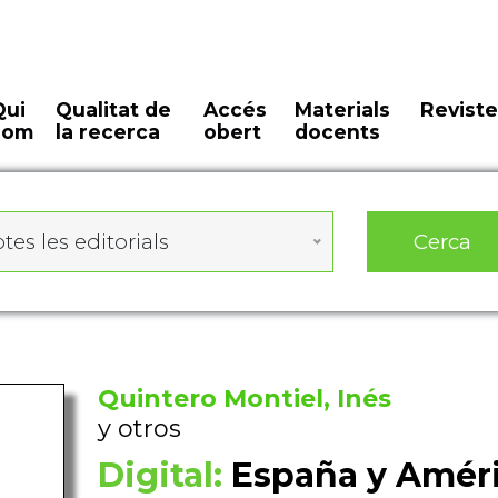
Qui
Qualitat de
Accés
Materials
Reviste
som
la recerca
obert
docents
Cerca
tes les editorials
Quintero Montiel, Inés
y otros
Digital:
España y Améri