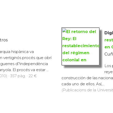
Digi
tros
res
en 
arquia hispànica va
Cuño
 vertiginós procés que obrí
s guerres d?independència
Los 
yola. El procés va estar ...
reye
10) · 357 pàg. · 22 €
construcción de las nacion
cada uno de ellos. Así,...
(Publicacions de la Universit