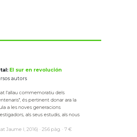
tal:
El sur en revolución
rsos autors
at l'allau commemoratiu dels
entenaris", és pertinent donar ara la
ula a les noves generacions
vestigadors, als seus estudis, als nous
at Jaume I, 2016) · 256 pàg. · 7 €