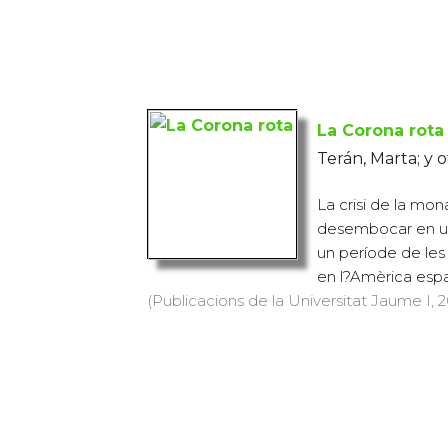
La Corona rota
Terán, Marta; y o
La crisi de la mon
desembocar en un
un període de le
en l?Amèrica espan
(Publicacions de la Universitat Jaume I, 20