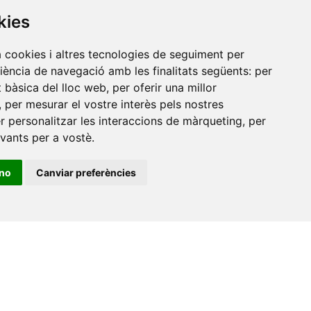
kies
Universitat Jaume I, local 10
es a
Av. de Vicent Sos Baynat, s/n
a cookies i altres tecnologies de seguiment per
12071 Castelló de la Plana
riència de navegació amb les finalitats següents:
per
e-buc@vives.org
at bàsica del lloc web
,
per oferir una millor
,
per mesurar el vostre interès pels nostres
+34 964 72 89 93
er personalitzar les interaccions de màrqueting
,
per
evants per a vostè
.
Amb el suport
de
ino
Canviar preferències