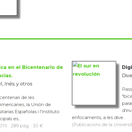
ca en el Bicentenario de
Digi
cias.
Dive
, Inés; y otros
Pass
"bic
centenari de les
para
mericanes, la Unión de
d'in
itarias Españolas i l'Instituto
enfocaments, a les dive...
pals es...
(Publicacions de la Universit
11) · 289 pàg. · 30 €