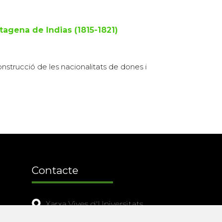
tagena de Indias (1815-1821)
construcció de les nacionalitats de dones i
Contacte
Xarxa Vives d'Universitats
Edifici Àgora