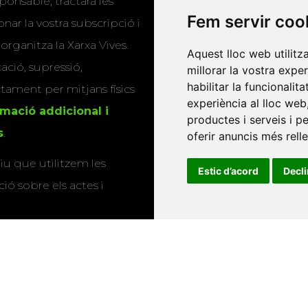
ponsable, tractarà les
publicacions
Fem servir coo
nar la vostra subscripció i
Editorials universitàri
 organitza la Xarxa Vives.
Aquest lloc web utilitz
Twitter
cació, supressió,
millorar la vostra expe
habilitar la funcionalit
actament per mitjans físics
experiència al lloc web
rmació addicional i
productes i serveis i p
s
.
oferir anuncis més rell
u que utilitzem les
Estic d’acord
Decl
ió sobre els actes i