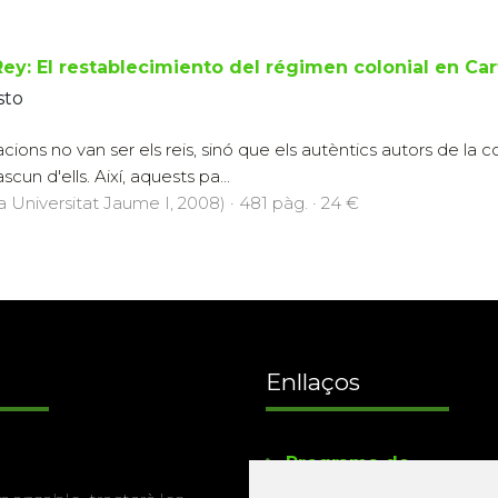
Rey: El restablecimiento del régimen colonial en Car
sto
acions no van ser els reis, sinó que els autèntics autors de la 
un d'ells. Així, aquests pa...
a Universitat Jaume I, 2008) · 481 pàg. · 24 €
Enllaços
Programa de