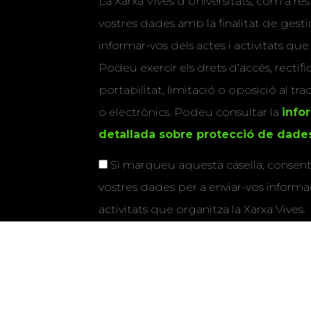
La Xarxa Vives d’Universitats, com a res
vostres dades amb la finalitat de gestio
informar-vos dels actes i activitats que
Podeu exercir els drets d’accés, rectifi
portabilitat, limitació o oposició al tr
o electrònics. Podeu consultar la
info
detallada sobre protecció de dade
Si marqueu aquesta casella, consenti
vostres dades per a enviar-vos informac
activitats que organitza la Xarxa Vives.