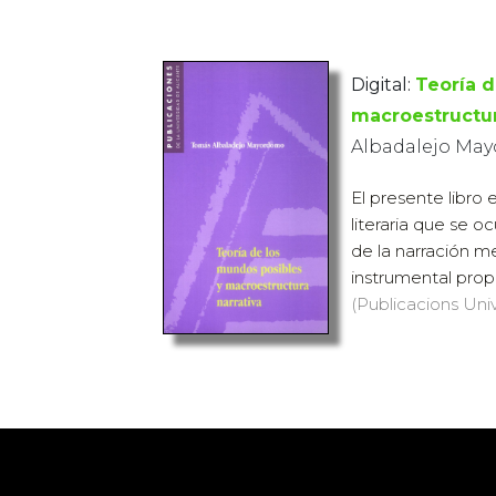
Digital:
Teoría d
macroestructur
Albadalejo Ma
El presente libro 
literaria que se o
de la narración m
instrumental prop
(Publicacions Univ