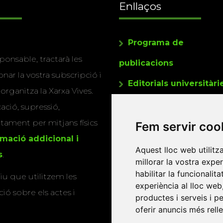
Enllaços
Programa de
ponsable, tractarà les
publicacions
nar la vostra subscripció i
Editorials universitàri
 organitza la Xarxa Vives.
Twitter
cació, supressió,
actament per mitjans físics
Fem servir coo
rmació addicional i
Aquest lloc web utilitz
s
.
millorar la vostra expe
habilitar la funcionalit
u que utilitzem les
experiència al lloc web
ió sobre els actes i
productes i serveis i p
oferir anuncis més rell