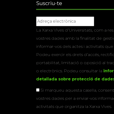
Suscriu-te
La Xarxa Vives d’Universitats, com a res
vostres dades amb la finalitat de gestio
informar-vos dels actes i activitats que
Podeu exercir els drets d’accés, rectifi
portabilitat, limitació o oposició al tr
o electrònics. Podeu consultar la
info
detallada sobre protecció de dade
Si marqueu aquesta casella, consenti
vostres dades per a enviar-vos informac
activitats que organitza la Xarxa Vives.