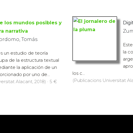
e los mundos posibles y
Digit
a narrativa
Zum
yordomo, Tomás
Este
la c
es un estudio de teoría
arge
cupa de la estructura textual
apro
ediante la aplicación de un
los c...
orcionado por uno de...
(Publicacions Universitat Ala
ersitat Alacant, 2018) · 5 €