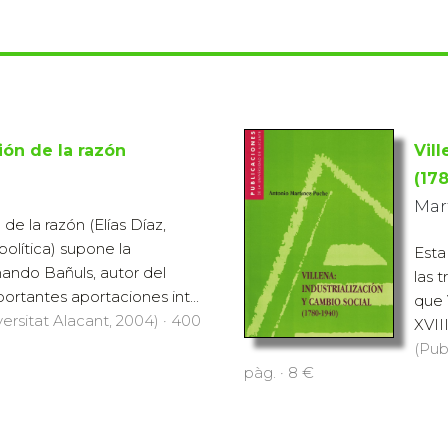
ión de la razón
Vill
(17
Mar
de la razón (Elías Díaz,
 política) supone la
Esta
ando Bañuls, autor del
las 
portantes aportaciones int...
que 
ersitat Alacant, 2004) · 400
XVIII
(Pub
pàg. · 8 €