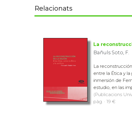
Relacionats
La reconstrucc
Bañuls Soto, F.
La reconstrucción 
entre la Ética y la
inmersión de Fern
estudio, en las im
(Publicacions Univ
pàg. · 19 €