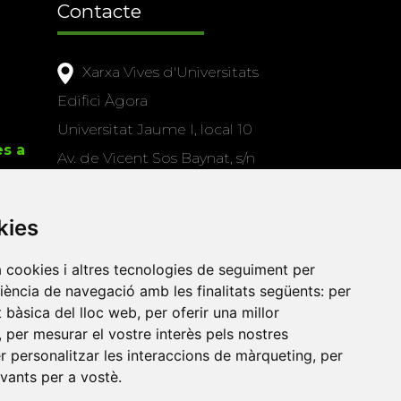
Contacte
Xarxa Vives d'Universitats
Edifici Àgora
Universitat Jaume I, local 10
es a
Av. de Vicent Sos Baynat, s/n
12071 Castelló de la Plana
e-buc@vives.org
kies
+34 964 72 89 93
a cookies i altres tecnologies de seguiment per
riència de navegació amb les finalitats següents:
per
Amb el suport
at bàsica del lloc web
,
per oferir una millor
de
,
per mesurar el vostre interès pels nostres
er personalitzar les interaccions de màrqueting
,
per
evants per a vostè
.