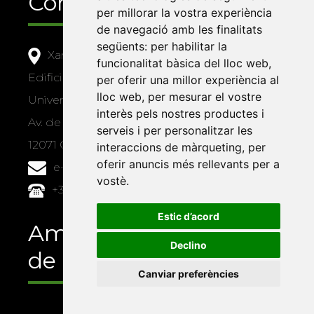
Contacte
per millorar la vostra experiència
de navegació amb les finalitats
següents:
per habilitar la
Xarxa Vives d'Universitats
funcionalitat bàsica del lloc web
,
Edifici Àgora
per oferir una millor experiència al
lloc web
,
per mesurar el vostre
Universitat Jaume I, local 10
interès pels nostres productes i
Av. de Vicent Sos Baynat, s/n
serveis i per personalitzar les
12071 Castelló de la Plana
interaccions de màrqueting
,
per
oferir anuncis més rellevants per a
e-buc@vives.org
vostè
.
+34 964 72 89 93
Estic d’acord
Amb el suport
Declino
de
Canviar preferències