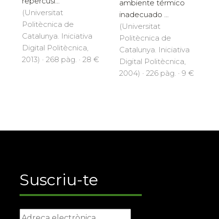
repercusi...
ambiente térmico
(Universitat
inadecuado ...
Politècnica de
(Universitat
Catalunya. Iniciativa
Politècnica de
Digital Politècnica,
Catalunya. Iniciativa
2013) · 268 pàg. · 28 €
Digital Politècnica,
2004) · 226 pàg. · 9 €
Suscriu-te