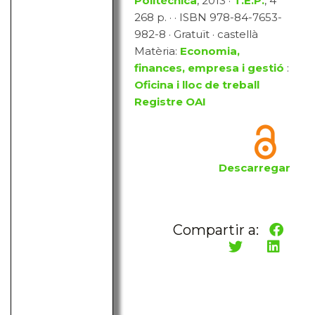
Politècnica
, 2013 ·
T.E.P.
, 4
268 p. · · ISBN 978-84-7653-
982-8 · Gratuït · castellà
Matèria:
Economia,
finances, empresa i gestió
:
Oficina i lloc de treball
Registre OAI
Descarregar
Compartir a: