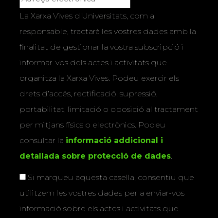
La Xarxa Vives d’Universitats, com a
responsable, tractarà les vostres dades amb la
finalitat de gestionar la vostra subscripció i
informar-vos dels actes i activitats que
organitza la Xarxa Vives. Podeu exercir els
drets d’accés, rectificació, supressió,
portabilitat, limitació o oposició al tractament
per mitjans físics o electrònics. Podeu
consultar la
informació addicional i
detallada sobre protecció de dades
.
Si marqueu aquesta casella, consentiu que
utilitzem les vostres dades per a enviar-vos
informació sobre els actes i activitats que