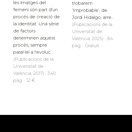
les imatges del
trobarem
femení són part d'un
‘Improbable’, de
procés de creació de
Jordi Hidalgo, arre...
la identitat. Una sèrie
(Publicacions de la
de factors
Universitat de
determinen aquest
València, 2025) · 64
procés, sempre
pàg. · Gratuït
paral·lel a l'evoluc...
(Publicacions de la
Universitat de
València, 2017) · 340
pàg. · 12 €