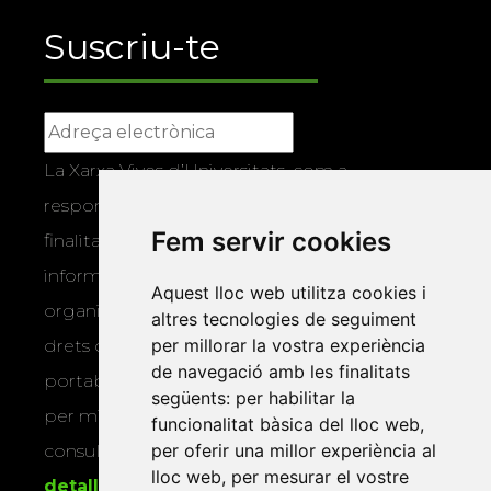
Suscriu-te
La Xarxa Vives d’Universitats, com a
responsable, tractarà les vostres dades amb la
Fem servir cookies
finalitat de gestionar la vostra subscripció i
informar-vos dels actes i activitats que
Aquest lloc web utilitza cookies i
organitza la Xarxa Vives. Podeu exercir els
altres tecnologies de seguiment
per millorar la vostra experiència
drets d’accés, rectificació, supressió,
de navegació amb les finalitats
portabilitat, limitació o oposició al tractament
següents:
per habilitar la
per mitjans físics o electrònics. Podeu
funcionalitat bàsica del lloc web
,
per oferir una millor experiència al
consultar la
informació addicional i
lloc web
,
per mesurar el vostre
detallada sobre protecció de dades
.