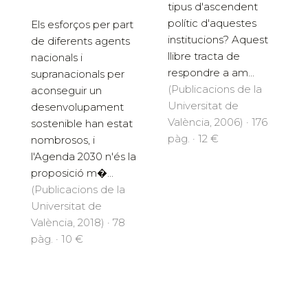
tipus d'ascendent
polític d'aquestes
Els esforços per part
institucions? Aquest
de diferents agents
llibre tracta de
nacionals i
respondre a am...
supranacionals per
(Publicacions de la
aconseguir un
Universitat de
desenvolupament
València, 2006) · 176
sostenible han estat
pàg. · 12 €
nombrosos, i
l'Agenda 2030 n'és la
proposició m�...
(Publicacions de la
Universitat de
València, 2018) · 78
pàg. · 10 €