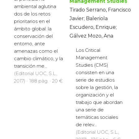
Management Studies
ambiental aglutina
Tirado Serrano, Francisco
dos de los retos
Javier; Baleriola
prioritarios en el
Escudero, Enrique;
ámbito global: la
Gálvez Mozo, Ana
conservación del
entorno, ante
Los Critical
amenazas como el
Management
cambio climático, y la
Studies (CMS)
transición me...
consisten en una
(Editorial UOC, S.L.,
serie de estudios
2017) · 188 pàg. · 20 €
sobre la gestión, la
organización y el
trabajo que abordan
una serie de
temáticas sociales
de relev...
(Editorial UOC, S.L.,