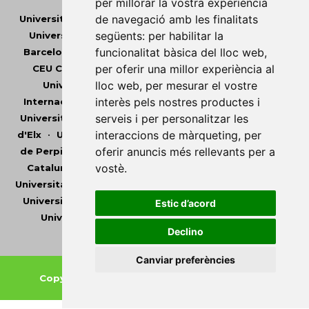
per millorar la vostra experiència
de navegació amb les finalitats
Universitat Abat Oliba CEU
•
Universitat d'Alacant
•
següents:
per habilitar la
Universitat d'Andorra
•
Universitat Autònoma de
funcionalitat bàsica del lloc web
,
Barcelona
•
Universitat de Barcelona
•
Universitat
per oferir una millor experiència al
CEU Cardenal Herrera
•
Universitat de Girona
•
lloc web
,
per mesurar el vostre
Universitat de les Illes Balears
•
Universitat
interès pels nostres productes i
Internacional de Catalunya
•
Universitat Jaume I
•
serveis i per personalitzar les
Universitat de Lleida
•
Universitat Miguel Hernández
interaccions de màrqueting
,
per
d'Elx
•
Universitat Oberta de Catalunya
•
Universitat
oferir anuncis més rellevants per a
de Perpinyà Via Domitia
•
Universitat Politècnica de
vostè
.
Catalunya
•
Universitat Politècnica de València
•
Universitat Pompeu Fabra
•
Universitat Ramon Llull
•
Universitat Rovira i Virgili
•
Universitat de Sàsser
•
Estic d’acord
Universitat de València
•
Universitat de Vic -
Declino
Universitat Central de Catalunya
Canviar preferències
Copyright © 2026
-
Xarxa Vives d'Universitats