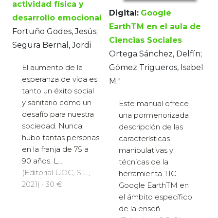
actividad física y
Digital:
Google
desarrollo emocional
EarthTM en el aula de
Fortuño Godes, Jesús;
Ciencias Sociales
Segura Bernal, Jordi
Ortega Sánchez, Delfín;
El aumento de la
Gómez Trigueros, Isabel
esperanza de vida es
M.ª
tanto un éxito social
y sanitario como un
Este manual ofrece
desafío para nuestra
una pormenorizada
sociedad. Nunca
descripción de las
hubo tantas personas
características
en la franja de 75 a
manipulativas y
90 años. L...
técnicas de la
(Editorial UOC, S.L.,
herramienta TIC
2021) · 30 €
Google EarthTM en
el ámbito específico
de la enseñ...