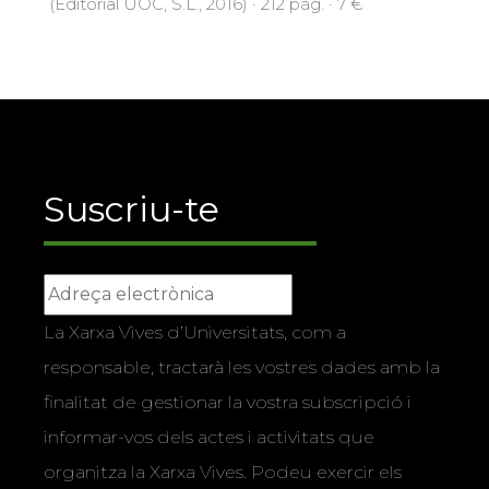
(Editorial UOC, S.L., 2016) · 212 pàg. · 7 €
Suscriu-te
La Xarxa Vives d’Universitats, com a
responsable, tractarà les vostres dades amb la
finalitat de gestionar la vostra subscripció i
informar-vos dels actes i activitats que
organitza la Xarxa Vives. Podeu exercir els