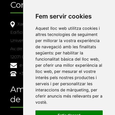
Contacte
Fem servir cookies
Xarxa Vives d'Universitats
Aquest lloc web utilitza cookies i
Edifici Àgora
altres tecnologies de seguiment
per millorar la vostra experiència
Universitat Jaume I, local 10
de navegació amb les finalitats
Av. de Vicent Sos Baynat, s/n
següents:
per habilitar la
12071 Castelló de la Plana
funcionalitat bàsica del lloc web
,
per oferir una millor experiència al
e-buc@vives.org
lloc web
,
per mesurar el vostre
+34 964 72 89 93
interès pels nostres productes i
serveis i per personalitzar les
Amb el suport
interaccions de màrqueting
,
per
oferir anuncis més rellevants per a
de
vostè
.