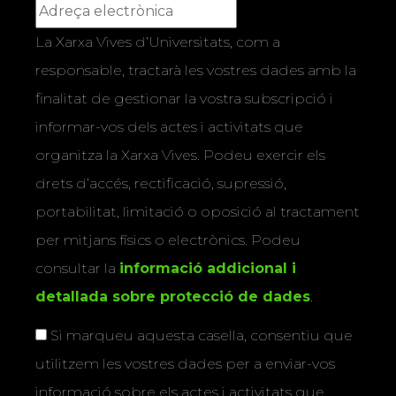
La Xarxa Vives d’Universitats, com a
responsable, tractarà les vostres dades amb la
finalitat de gestionar la vostra subscripció i
informar-vos dels actes i activitats que
organitza la Xarxa Vives. Podeu exercir els
drets d’accés, rectificació, supressió,
portabilitat, limitació o oposició al tractament
per mitjans físics o electrònics. Podeu
consultar la
informació addicional i
detallada sobre protecció de dades
.
Si marqueu aquesta casella, consentiu que
utilitzem les vostres dades per a enviar-vos
informació sobre els actes i activitats que