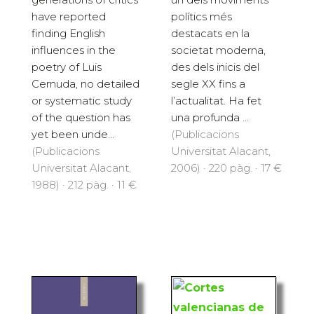
have reported
polítics més
finding English
destacats en la
influences in the
societat moderna,
poetry of Luis
des dels inicis del
Cernuda, no detailed
segle XX fins a
or systematic study
l’actualitat. Ha fet
of the question has
una profunda ...
yet been unde...
(Publicacions
(Publicacions
Universitat Alacant,
Universitat Alacant,
2006) · 220 pàg. · 17 €
1988) · 212 pàg. · 11 €