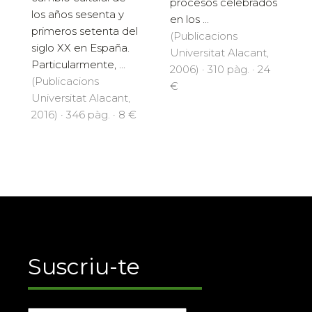
procesos celebrados
los años sesenta y
en los ...
primeros setenta del
(Publicacions
siglo XX en España.
Universitat Alacant,
Particularmente, ...
2006) · 310 pàg. · 24
(Publicacions
€
Universitat Alacant,
2016) · 346 pàg. · 8 €
Suscriu-te