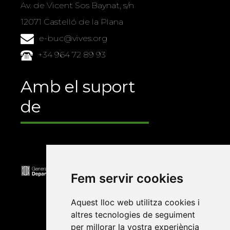
Av. de Vicent Sos Baynat, s/n
12071 Castelló de la Plana
e-buc@vives.org
+34 964 72 89 93
Amb el suport
de
Fem servir cookies
Aquest lloc web utilitza cookies i
altres tecnologies de seguiment
per millorar la vostra experiència