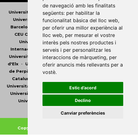
de navegació amb les finalitats
Universitat Abat Oliba CEU
•
Universitat d'Alacant
•
següents:
per habilitar la
Universitat d'Andorra
•
Universitat Autònoma de
funcionalitat bàsica del lloc web
,
Barcelona
•
Universitat de Barcelona
•
Universitat
per oferir una millor experiència al
CEU Cardenal Herrera
•
Universitat de Girona
•
lloc web
,
per mesurar el vostre
Universitat de les Illes Balears
•
Universitat
interès pels nostres productes i
Internacional de Catalunya
•
Universitat Jaume I
•
serveis i per personalitzar les
Universitat de Lleida
•
Universitat Miguel Hernández
interaccions de màrqueting
,
per
d'Elx
•
Universitat Oberta de Catalunya
•
Universitat
oferir anuncis més rellevants per a
de Perpinyà Via Domitia
•
Universitat Politècnica de
vostè
.
Catalunya
•
Universitat Politècnica de València
•
Universitat Pompeu Fabra
•
Universitat Ramon Llull
•
Estic d’acord
Universitat Rovira i Virgili
•
Universitat de Sàsser
•
Declino
Universitat de València
•
Universitat de Vic -
Universitat Central de Catalunya
Canviar preferències
Copyright © 2026
-
Xarxa Vives d'Universitats