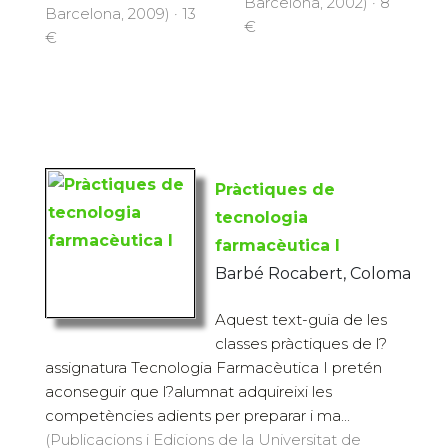
Barcelona, 2002) · 8
Barcelona, 2009) · 13
€
€
Pràctiques de
tecnologia
farmacèutica I
Barbé Rocabert, Coloma
Aquest text-guia de les
classes pràctiques de l?
assignatura Tecnologia Farmacèutica I pretén
aconseguir que l?alumnat adquireixi les
competències adients per preparar i ma...
(Publicacions i Edicions de la Universitat de