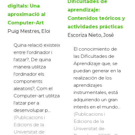
Dificultades de
digitals: Una
aprendizaje:
aproximació al
Contenidos teóricos y
Computer-Art
actividades prácticas
Puig Mestres, Eloi
Escoriza Nieto, José
Quina relació existeix
El conocimiento de
entre l'ordinador i
las Dificultades de
l'atzar?, De quina
Aprendizaje que, se
manera utilitza
puedan generar en la
l'ordinador els
realización de los
components
aprendizajes
aleatoris?, Com el
instrumentales, está
Computer-art utilitza
adquiriendo un gran
l'atzar per a
interés en el mundo...
desenvolupar p...
(Publicacions i
(Publicacions i
Edicions de la
Edicions de la
Universitat de
Universitat de