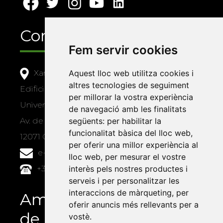
Contacte
Fem servir cookies
Aquest lloc web utilitza cookies i
Xarxa Vives d'Universitats
altres tecnologies de seguiment
Edifici Àgora
per millorar la vostra experiència
Universitat Jaume I, local 10
de navegació amb les finalitats
següents:
per habilitar la
Av. de Vicent Sos Baynat, s/n
funcionalitat bàsica del lloc web
,
12071 Castelló de la Plana
per oferir una millor experiència al
e-buc@vives.org
lloc web
,
per mesurar el vostre
interès pels nostres productes i
+34 964 72 89 93
serveis i per personalitzar les
interaccions de màrqueting
,
per
Amb el suport
oferir anuncis més rellevants per a
de
vostè
.