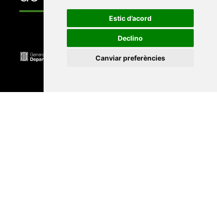
Estic d’acord
Declino
Canviar preferències
Universitat Abat Oliba CEU
•
Universitat d'Alacant
•
Universitat d'Andorra
•
Universitat Autònoma de
Barcelona
•
Universitat de Barcelona
•
Universitat
CEU Cardenal Herrera
•
Universitat de Girona
•
Universitat de les Illes Balears
•
Universitat
Internacional de Catalunya
•
Universitat Jaume I
•
Universitat de Lleida
•
Universitat Miguel Hernández
d'Elx
•
Universitat Oberta de Catalunya
•
Universitat