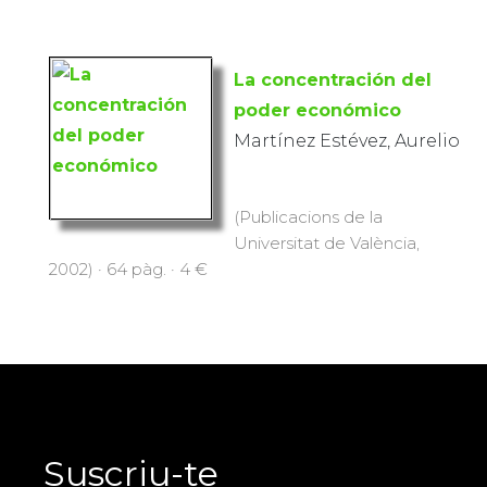
La concentración del
poder económico
Martínez Estévez, Aurelio
(Publicacions de la
Universitat de València,
2002) · 64 pàg. · 4 €
Suscriu-te