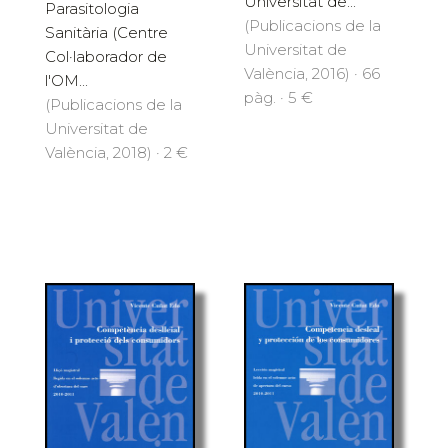
Universitat de...
Parasitologia
(Publicacions de la
Sanitària (Centre
Universitat de
Col·laborador de
València, 2016) · 66
l'OM...
pàg. · 5 €
(Publicacions de la
Universitat de
València, 2018) · 2 €