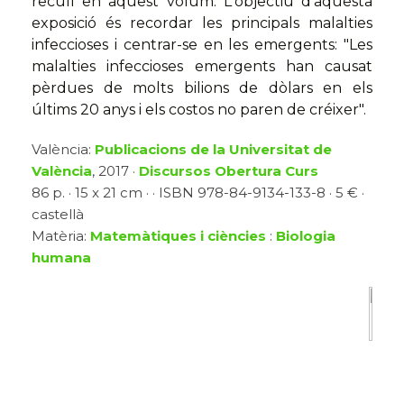
recull en aquest volum. L'objectiu d'aquesta
exposició és recordar les principals malalties
infeccioses i centrar-se en les emergents: "Les
malalties infeccioses emergents han causat
pèrdues de molts bilions de dòlars en els
últims 20 anys i els costos no paren de créixer".
València:
Publicacions de la Universitat de
València
, 2017 ·
Discursos Obertura Curs
86 p. · 15 x 21 cm · · ISBN 978-84-9134-133-8 · 5 € ·
castellà
Matèria:
Matemàtiques i ciències
:
Biologia
humana