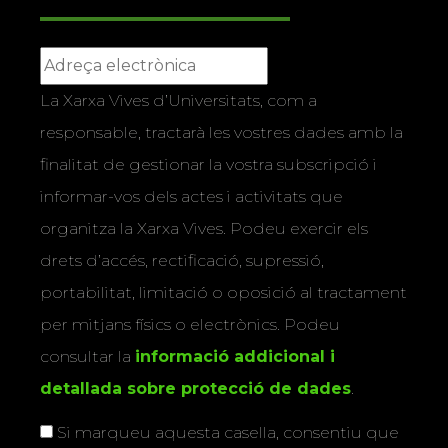
La Xarxa Vives d’Universitats, com a
responsable, tractarà les vostres dades amb la
finalitat de gestionar la vostra subscripció i
informar-vos dels actes i activitats que
organitza la Xarxa Vives. Podeu exercir els
drets d’accés, rectificació, supressió,
portabilitat, limitació o oposició al tractament
per mitjans físics o electrònics. Podeu
consultar la
informació addicional i
detallada sobre protecció de dades
.
Si marqueu aquesta casella, consentiu que