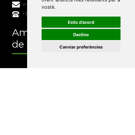
e-buc@vives.org
vostè
.
+34 964 72 89 93
Estic d’acord
Amb el suport
Declino
de
Canviar preferències
Universitat Abat Oliba CEU
•
Universitat d'Alacant
•