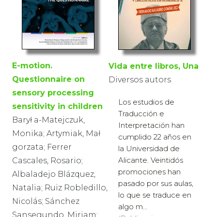
E-motion.
Vida entre libros, Una
Questionnaire on
Diversos autors
sensory processing
Los estudios de
sensitivity in children
Traducción e
Barył a-Matejczuk,
Interpretación han
Monika; Artymiak, Mał
cumplido 22 años en
gorzata; Ferrer
la Universidad de
Alicante. Veintidós
Cascales, Rosario;
promociones han
Albaladejo Blázquez,
pasado por sus aulas,
Natalia; Ruiz Robledillo,
lo que se traduce en
Nicolás; Sánchez
algo m...
Sansegundo, Miriam;