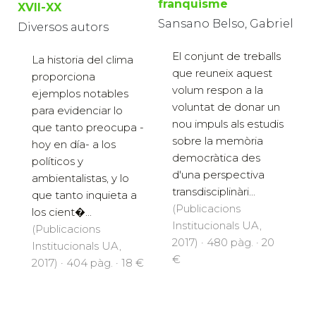
franquisme
XVII-XX
Sansano Belso, Gabriel
Diversos autors
El conjunt de treballs
La historia del clima
que reuneix aquest
proporciona
volum respon a la
ejemplos notables
voluntat de donar un
para evidenciar lo
nou impuls als estudis
que tanto preocupa -
sobre la memòria
hoy en día- a los
democràtica des
políticos y
d'una perspectiva
ambientalistas, y lo
transdisciplinàri...
que tanto inquieta a
(Publicacions
los cient�...
Institucionals UA,
(Publicacions
2017) · 480 pàg. · 20
Institucionals UA,
€
2017) · 404 pàg. · 18 €