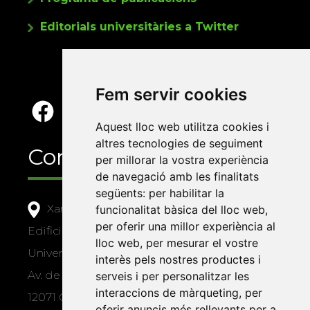
Editorials universitàries a Twitter
Fem servir cookies
Aquest lloc web utilitza cookies i
altres tecnologies de seguiment
Contacte
per millorar la vostra experiència
de navegació amb les finalitats
següents:
per habilitar la
Xarxa Vives d'Universitats
funcionalitat bàsica del lloc web
,
per oferir una millor experiència al
Edifici Àgora
lloc web
,
per mesurar el vostre
Universitat Jaume I, local 10
interès pels nostres productes i
Av. de Vicent Sos Baynat, s/n
serveis i per personalitzar les
interaccions de màrqueting
,
per
12071 Castelló de la Plana
oferir anuncis més rellevants per a