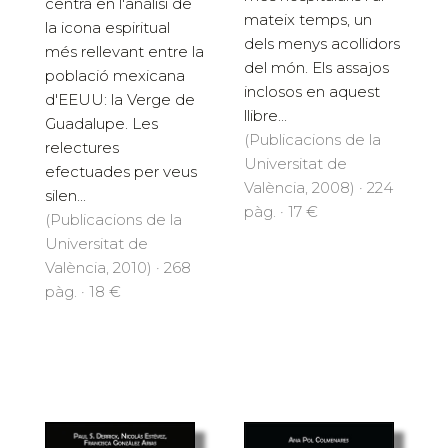
centra en l'anàlisi de
mateix temps, un
la icona espiritual
dels menys acollidors
més rellevant entre la
del món. Els assajos
població mexicana
inclosos en aquest
d'EEUU: la Verge de
llibre...
Guadalupe. Les
(Publicacions de la
relectures
Universitat de
efectuades per veus
València, 2008) · 224
silen...
pàg. · 17 €
(Publicacions de la
Universitat de
València, 2010) · 268
pàg. · 18 €