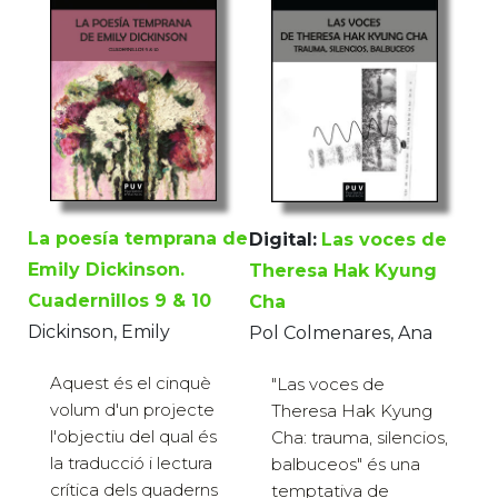
La poesía temprana de
Digital:
Las voces de
Emily Dickinson.
Theresa Hak Kyung
Cuadernillos 9 & 10
Cha
Dickinson, Emily
Pol Colmenares, Ana
Aquest és el cinquè
"Las voces de
volum d'un projecte
Theresa Hak Kyung
l'objectiu del qual és
Cha: trauma, silencios,
la traducció i lectura
balbuceos" és una
crítica dels quaderns
temptativa de