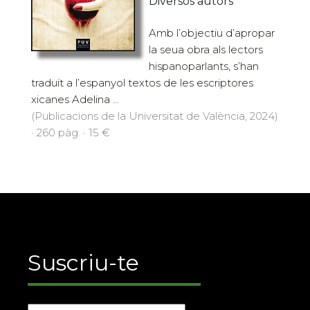
Diversos autors
Amb l’objectiu d’apropar
la seua obra als lectors
hispanoparlants, s’han
traduït a l’espanyol textos de les escriptores
xicanes Adelina ...
(Publicacions de la Universitat de València, 2024)
· 260 pàg. · 15 €
Suscriu-te