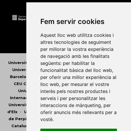
Fem servir cookies
Aquest lloc web utilitza cookies i
altres tecnologies de seguiment
per millorar la vostra experiència
de navegació amb les finalitats
següents:
per habilitar la
Universitat Abat Oliba CEU
•
Universitat d'Alacant
•
funcionalitat bàsica del lloc web
,
Universitat d'Andorra
•
Universitat Autònoma de
per oferir una millor experiència al
Barcelona
•
Universitat de Barcelona
•
Universitat
lloc web
,
per mesurar el vostre
CEU Cardenal Herrera
•
Universitat de Girona
•
interès pels nostres productes i
Universitat de les Illes Balears
•
Universitat
serveis i per personalitzar les
Internacional de Catalunya
•
Universitat Jaume I
•
interaccions de màrqueting
,
per
Universitat de Lleida
•
Universitat Miguel Hernández
oferir anuncis més rellevants per a
d'Elx
•
Universitat Oberta de Catalunya
•
Universitat
vostè
.
de Perpinyà Via Domitia
•
Universitat Politècnica de
Catalunya
•
Universitat Politècnica de València
•