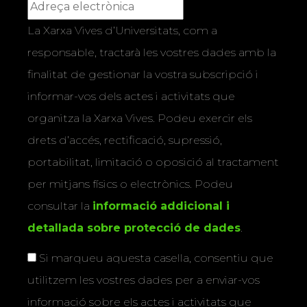
La Xarxa Vives d’Universitats, com a
responsable, tractarà les vostres dades amb la
finalitat de gestionar la vostra subscripció i
informar-vos dels actes i activitats que
organitza la Xarxa Vives. Podeu exercir els
drets d’accés, rectificació, supressió,
portabilitat, limitació o oposició al tractament
per mitjans físics o electrònics. Podeu
consultar la
informació addicional i
detallada sobre protecció de dades
.
Si marqueu aquesta casella, consentiu que
utilitzem les vostres dades per a enviar-vos
informació sobre els actes i activitats que