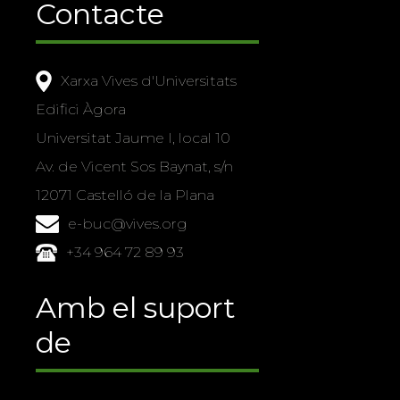
Contacte
Xarxa Vives d'Universitats
Edifici Àgora
Universitat Jaume I, local 10
Av. de Vicent Sos Baynat, s/n
12071 Castelló de la Plana
e-buc@vives.org
+34 964 72 89 93
Amb el suport
de