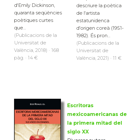
d'Emily Dickinson,
descriure la poètica
quaranta seqüències
de l'artista
poètiques curtes
estatunidenca
que...
d'origen coreà (1951-
(Publicacions de la
1982). És pron...
Universitat de
(Publicacions de la
València, 2018) · 168
Universitat de
pàg. · 14 €
València, 2021) · 11 €
Escritoras
mexicoamericanas de
la primera mitad del
siglo XX