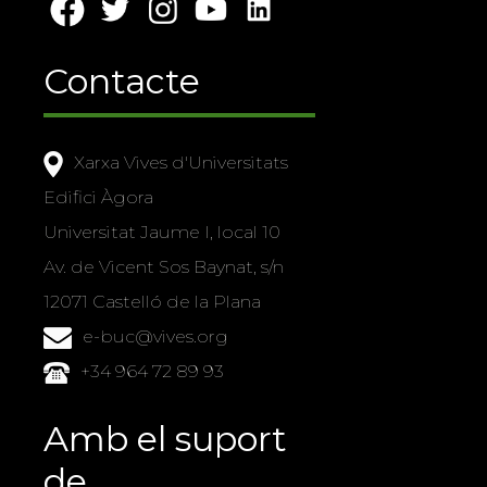
Contacte
Xarxa Vives d'Universitats
Edifici Àgora
Universitat Jaume I, local 10
Av. de Vicent Sos Baynat, s/n
12071 Castelló de la Plana
e-buc@vives.org
+34 964 72 89 93
Amb el suport
de