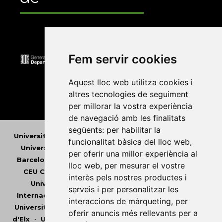
Fem servir cookies
Aquest lloc web utilitza cookies i
altres tecnologies de seguiment
per millorar la vostra experiència
de navegació amb les finalitats
següents:
per habilitar la
Universitat Abat Oliba CEU
•
Universitat d'Alacant
•
funcionalitat bàsica del lloc web
,
Universitat d'Andorra
•
Universitat Autònoma de
per oferir una millor experiència al
Barcelona
•
Universitat de Barcelona
•
Universitat
lloc web
,
per mesurar el vostre
CEU Cardenal Herrera
•
Universitat de Girona
•
interès pels nostres productes i
Universitat de les Illes Balears
•
Universitat
serveis i per personalitzar les
Internacional de Catalunya
•
Universitat Jaume I
•
interaccions de màrqueting
,
per
Universitat de Lleida
•
Universitat Miguel Hernández
oferir anuncis més rellevants per a
d'Elx
•
Universitat Oberta de Catalunya
•
Universitat