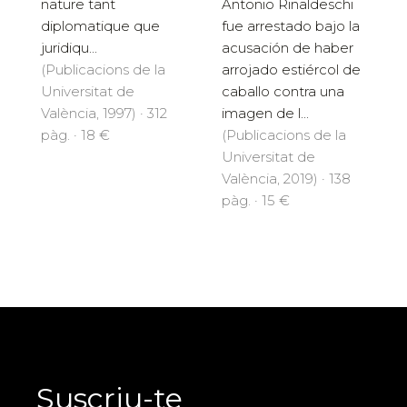
nature tant
Antonio Rinaldeschi
diplomatique que
fue arrestado bajo la
juridiqu...
acusación de haber
(Publicacions de la
arrojado estiércol de
Universitat de
caballo contra una
València, 1997) · 312
imagen de l...
pàg. · 18 €
(Publicacions de la
Universitat de
València, 2019) · 138
pàg. · 15 €
Suscriu-te