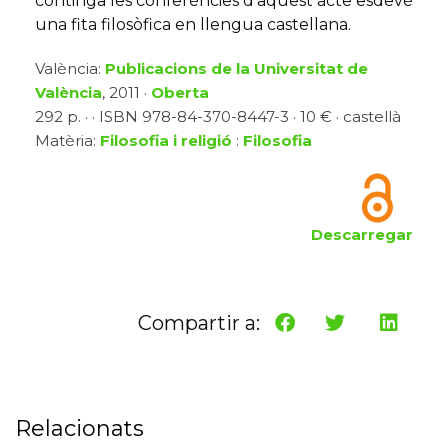
continga les conferències d'aquest acte esdevé
una fita filosòfica en llengua castellana.
València:
Publicacions de la Universitat de
València
, 2011 ·
Oberta
292 p. · · ISBN 978-84-370-8447-3 · 10 € · castellà
Matèria:
Filosofia i religió
:
Filosofia
Descarregar
Compartir a:
Relacionats