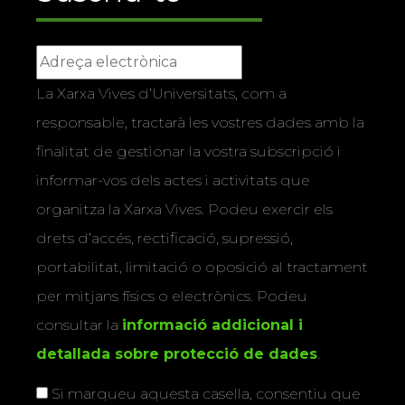
La Xarxa Vives d’Universitats, com a
responsable, tractarà les vostres dades amb la
finalitat de gestionar la vostra subscripció i
informar-vos dels actes i activitats que
organitza la Xarxa Vives. Podeu exercir els
drets d’accés, rectificació, supressió,
portabilitat, limitació o oposició al tractament
per mitjans físics o electrònics. Podeu
consultar la
informació addicional i
detallada sobre protecció de dades
.
Si marqueu aquesta casella, consentiu que