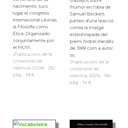
d'assajos sobre
nacimiento, tuvo
l'humor en l'obra de
lugar el congreso
Samuel Beckett
internacional Lévinas,
parteix d'una reacció
la Filosofía como
contra la imatge
Ética. Organizado
estereotipada del
conjuntamente por
premi Nobel irlandès
el MUVI...
de 1969 com a autor
(Publicacions de la
so...
Universitat de
(Publicacions de la
València, 2008) · 292
Universitat de
pàg. · 18 €
València, 2025) · 180
pàg. · 14 €