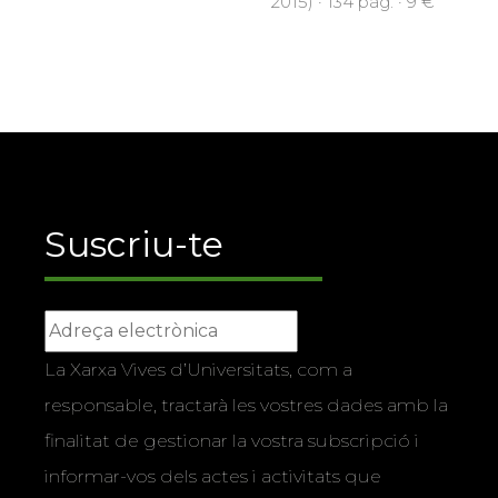
2015) · 134 pàg. · 9 €
Suscriu-te
La Xarxa Vives d’Universitats, com a
responsable, tractarà les vostres dades amb la
finalitat de gestionar la vostra subscripció i
informar-vos dels actes i activitats que