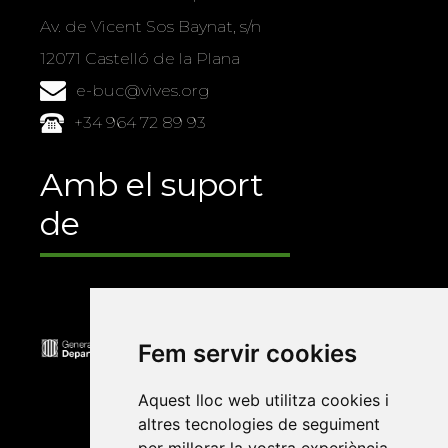
Av. de Vicent Sos Baynat, s/n
12071 Castelló de la Plana
e-buc@vives.org
+34 964 72 89 93
Amb el suport
de
Fem servir cookies
Aquest lloc web utilitza cookies i
altres tecnologies de seguiment