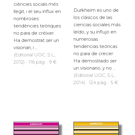
ciències socials més
Durkheim es uno de
llegit, i el seu influx en
los clásicos de las
nombroses
ciencias sociales más
tendències teòriques
leído, y su influjo en
no para de créixer.
numerosas
Ha demostrat ser un
tendencias teóricas
visionari, i ...
no para de crecer.
(Editorial UOC, S.L.,
Ha demostrado ser
2012) · 116 pàg. · 9 €
un visionario, y no ...
(Editorial UOC, S.L.,
2014) · 124 pàg. · 5 €