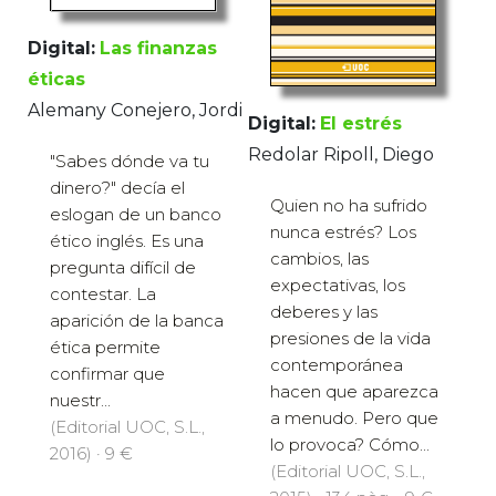
Digital:
Las finanzas
éticas
Alemany Conejero, Jordi
Digital:
El estrés
Redolar Ripoll, Diego
"Sabes dónde va tu
dinero?" decía el
Quien no ha sufrido
eslogan de un banco
nunca estrés? Los
ético inglés. Es una
cambios, las
pregunta difícil de
expectativas, los
contestar. La
deberes y las
aparición de la banca
presiones de la vida
ética permite
contemporánea
confirmar que
hacen que aparezca
nuestr...
a menudo. Pero que
(Editorial UOC, S.L.,
lo provoca? Cómo...
2016) · 9 €
(Editorial UOC, S.L.,