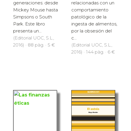
generaciones: desde
relacionadas con un
Mickey Mouse hasta
comportamiento
Simpsons o South
patológico de la
Park. Este libro
ingesta de alimentos,
presenta un...
por la obsesión del
(Editorial UOC, S.L.,
c...
2016) · 88 pàg. · 5 €
(Editorial UOC, S.L.,
2016) · 144 pàg. · 6 €