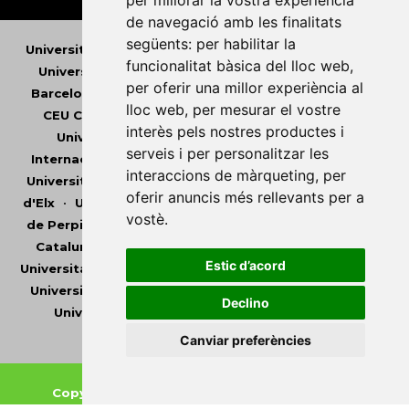
per millorar la vostra experiència
de navegació amb les finalitats
següents:
per habilitar la
Universitat Abat Oliba CEU
•
Universitat d'Alacant
•
funcionalitat bàsica del lloc web
,
Universitat d'Andorra
•
Universitat Autònoma de
per oferir una millor experiència al
Barcelona
•
Universitat de Barcelona
•
Universitat
lloc web
,
per mesurar el vostre
CEU Cardenal Herrera
•
Universitat de Girona
•
interès pels nostres productes i
Universitat de les Illes Balears
•
Universitat
serveis i per personalitzar les
Internacional de Catalunya
•
Universitat Jaume I
•
interaccions de màrqueting
,
per
Universitat de Lleida
•
Universitat Miguel Hernández
oferir anuncis més rellevants per a
d'Elx
•
Universitat Oberta de Catalunya
•
Universitat
vostè
.
de Perpinyà Via Domitia
•
Universitat Politècnica de
Catalunya
•
Universitat Politècnica de València
•
Estic d’acord
Universitat Pompeu Fabra
•
Universitat Ramon Llull
•
Universitat Rovira i Virgili
•
Universitat de Sàsser
•
Declino
Universitat de València
•
Universitat de Vic -
Universitat Central de Catalunya
Canviar preferències
Copyright © 2026
-
Xarxa Vives d'Universitats