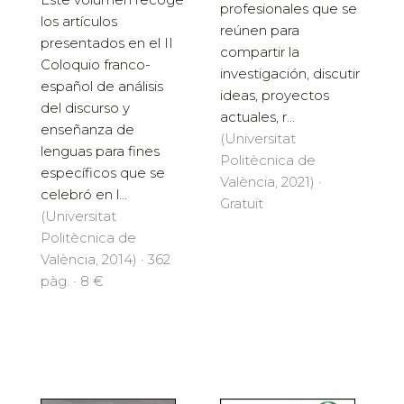
profesionales que se
los artículos
reúnen para
presentados en el II
compartir la
Coloquio franco-
investigación, discutir
español de análisis
ideas, proyectos
del discurso y
actuales, r...
enseñanza de
(Universitat
lenguas para fines
Politècnica de
específicos que se
València, 2021) ·
celebró en l...
Gratuït
(Universitat
Politècnica de
València, 2014) · 362
pàg. · 8 €