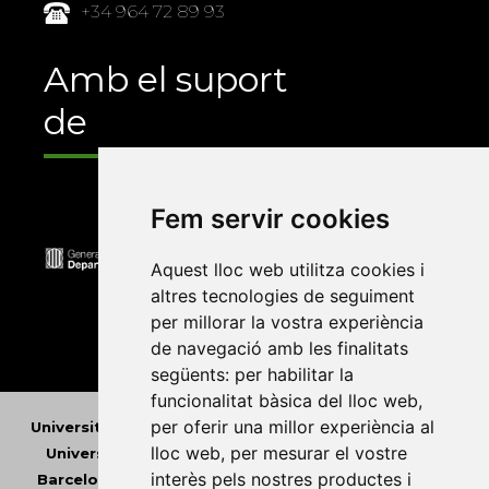
+34 964 72 89 93
Amb el suport
de
Fem servir cookies
Aquest lloc web utilitza cookies i
altres tecnologies de seguiment
per millorar la vostra experiència
de navegació amb les finalitats
següents:
per habilitar la
funcionalitat bàsica del lloc web
,
per oferir una millor experiència al
Universitat Abat Oliba CEU
•
Universitat d'Alacant
•
lloc web
,
per mesurar el vostre
Universitat d'Andorra
•
Universitat Autònoma de
interès pels nostres productes i
Barcelona
•
Universitat de Barcelona
•
Universitat