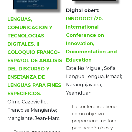
Digital obert:
INNODOCT/20.
LENGUAS,
International
COMUNICACION Y
Conference on
TECNOLOGIAS
Innovation,
DIGITALES. II
Documentation and
COLOQUIO FRANCO-
Education
ESPA?OL DE ANALISIS
Estellés Miguel, Sofia;
DEL DISCURSO Y
Lengua Lengua, Ismael;
ENSE?ANZA DE
Narangajavana,
LENGUAS PARA FINES
Yeamduan
ESPECIFICOS.
Olmo Cazevieille,
La conferencia tiene
Francoise Mangiante;
como objetivo
Mangiante, Jean-Marc
proporcionar un foro
para académicos y
Este volumen recoge