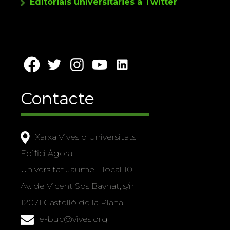
Editorials universitàries a Twitter
Contacte
Xarxa Vives d'Universitats
Edifici Àgora
Universitat Jaume I, local 10
Av. de Vicent Sos Baynat, s/n
12071 Castelló de la Plana
e-buc@vives.org