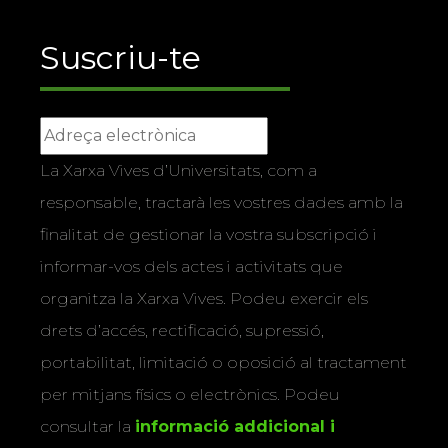
Suscriu-te
La Xarxa Vives d’Universitats, com a
responsable, tractarà les vostres dades amb la
finalitat de gestionar la vostra subscripció i
informar-vos dels actes i activitats que
organitza la Xarxa Vives. Podeu exercir els
drets d’accés, rectificació, supressió,
portabilitat, limitació o oposició al tractament
per mitjans físics o electrònics. Podeu
consultar la
informació addicional i