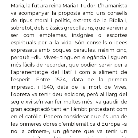
Maria, la futura reina Maria I Tudor. L’humanista
va acompanyar la proposta amb uns consells
de tipus moral i polític, extrets de la Bíblia i,
sobretot, dels clàssics grecollatins, que venien a
ser com emblemes, insígnies o escortes
espirituals per a la vida. Són consells o idees
expressats amb poques paraules, màxim cinc,
perquè –diu Vives– tinguen elegància i siguen
més fàcils de recordar, que podien servir per a
l’aprenentatge del llatí i com a aliment de
l’esperit. Entre 1524, data de la primera
impressió, i 1540, data de la mort de Vives,
l’obreta va tenir deu edicions, però al llarg del
segle xvi se’n van fer moltes més i va gaudir de
gran acceptació tant en l’àmbit protestant com
en el catòlic. Podem considerar que és una de
les primeres obres d’emblemàtica d’Europa –si
no la primera–, un gènere que va tenir un