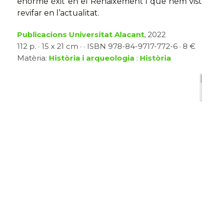
enorme èxit en el Renaixement i que hem vist
revifar en l’actualitat.
Publicacions Universitat Alacant
, 2022
112 p. · 15 x 21 cm · · ISBN 978-84-9717-772-6 · 8 €
Matèria:
Història i arqueologia
:
Història