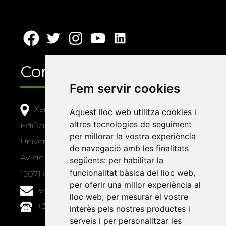
Contacte
Fem servir cookies
Xarxa Vives d'Universitats
Aquest lloc web utilitza cookies i
altres tecnologies de seguiment
Edifici Àgora
per millorar la vostra experiència
Universitat Jaume I, local 10
de navegació amb les finalitats
Av. de Vicent Sos Baynat, s/n
següents:
per habilitar la
funcionalitat bàsica del lloc web
,
12071 Castelló de la Plana
per oferir una millor experiència al
e-buc@vives.org
lloc web
,
per mesurar el vostre
+34 964 72 89 93
interès pels nostres productes i
serveis i per personalitzar les