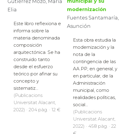
municipal y su
Gutiérrez Mozo, María
modernización
Elia
Fuentes Santamaría,
Este libro reflexiona e
Asunción
informa sobre la
materia denominada
Esta obra estudia la
composición
modernización y la
arquitectónica. Se ha
nota de la
construido tanto
contingencia de las
desde el esfuerzo
AA.PP, en general, y
teórico por afinar su
en particular, de la
concepto y
Administración
sistematiz...
municipal, como
(Publicacions
realidades políticas,
Universitat Alacant,
social...
2022) · 204 pàg. · 12 €
(Publicacions
Universitat Alacant,
2022) · 458 pàg. · 22
€