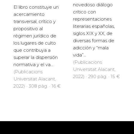
novedoso diálogo
El libro constituye un
crítico con
acercamiento
representaciones
transversal, crítico y
literarias españolas,
propositivo al
siglos XIX y XX, de
régimen jurídico de
diversas formas de
los lugares de culto
adicción y “mala
que contribuya a
vida”...
superar la dispersión
(Publicacions
normativa y el va...
Universitat Alacant,
(Publicacions
2022) · 290 pàg. · 15 €
Universitat Alacant,
2022) · 308 pàg. · 16 €