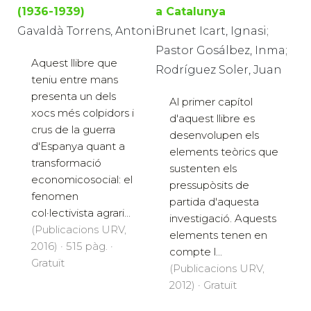
(1936-1939)
a Catalunya
Gavaldà Torrens, Antoni
Brunet Icart, Ignasi;
Pastor Gosálbez, Inma;
Aquest llibre que
Rodríguez Soler, Juan
teniu entre mans
presenta un dels
Al primer capítol
xocs més colpidors i
d'aquest llibre es
crus de la guerra
desenvolupen els
d'Espanya quant a
elements teòrics que
transformació
sustenten els
economicosocial: el
pressupòsits de
fenomen
partida d'aquesta
col·lectivista agrari...
investigació. Aquests
(Publicacions URV,
elements tenen en
2016) · 515 pàg. ·
compte l...
Gratuït
(Publicacions URV,
2012) · Gratuït