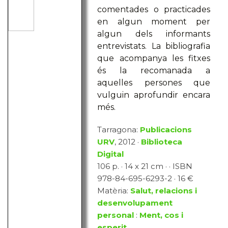
comentades o practicades
en algun moment per
algun dels informants
entrevistats. La bibliografia
que acompanya les fitxes
és la recomanada a
aquelles persones que
vulguin aprofundir encara
més.
Tarragona:
Publicacions
URV
, 2012 ·
Biblioteca
Digital
106 p. · 14 x 21 cm · · ISBN
978-84-695-6293-2 · 16 €
Matèria:
Salut, relacions i
desenvolupament
personal
:
Ment, cos i
esperit