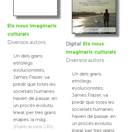
Els nous imaginaris
culturals
Diversos autors
Digital:
Els nous
imaginaris culturals
Un dels grans
Diversos autors
etnòlegs
evolucionistes,
Un dels grans
James Frazer, va
etnòlegs
predir que totes les
evolucionistes,
societats humanes
James Frazer, va
havien de passar, en
predir que totes les
un procés evolutiu
societats humanes
lineal, per tres grans
havien de passar, en
etapes: la màg...
un procés evolutiu
(Publicacions URV,
lineal, per tres grans