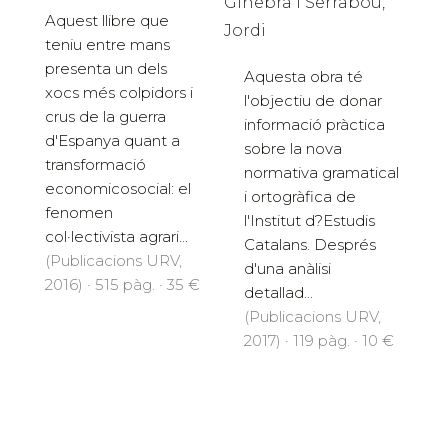
Ginebra i Serrabou,
Aquest llibre que
Jordi
teniu entre mans
presenta un dels
Aquesta obra té
xocs més colpidors i
l'objectiu de donar
crus de la guerra
informació pràctica
d'Espanya quant a
sobre la nova
transformació
normativa gramatical
economicosocial: el
i ortogràfica de
fenomen
l'Institut d?Estudis
col·lectivista agrari...
Catalans. Després
(Publicacions URV,
d'una anàlisi
2016) · 515 pàg. · 35 €
detallad...
(Publicacions URV,
2017) · 119 pàg. · 10 €