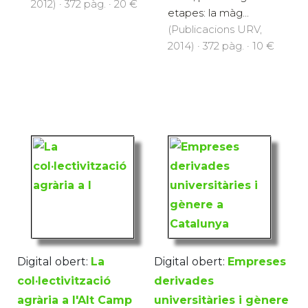
2012) · 372 pàg. · 20 €
etapes: la màg...
(Publicacions URV,
2014) · 372 pàg. · 10 €
Digital obert:
La
Digital obert:
Empreses
col·lectivització
derivades
agrària a l'Alt Camp
universitàries i gènere