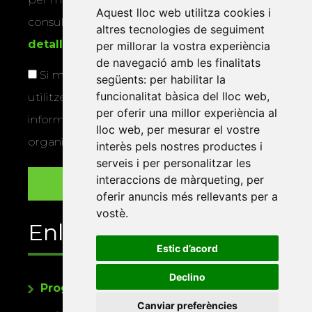
Aquest lloc web utilitza cookies i
consultar la
informació addicional i
altres tecnologies de seguiment
detallada sobre protecció de dades
.
per millorar la vostra experiència
de navegació amb les finalitats
Si marqueu aquesta casella, consentiu que
següents:
per habilitar la
funcionalitat bàsica del lloc web
,
utilitzem les vostres dades per a enviar-vos
per oferir una millor experiència al
informació sobre els actes i activitats que
lloc web
,
per mesurar el vostre
organitza la Xarxa Vives.
interès pels nostres productes i
serveis i per personalitzar les
interaccions de màrqueting
,
per
oferir anuncis més rellevants per a
vostè
.
Enllaços
Estic d’acord
Declino
Programa de publicacions
Canviar preferències