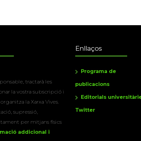
Enllaços
Programa de
ponsable, tractarà les
publicacions
nar la vostra subscripció i
Editorials universitàri
 organitza la Xarxa Vives.
Twitter
cació, supressió,
actament per mitjans físics
rmació addicional i