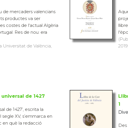
au de mercaders valencians
Aque
ts productes va ser
proj
es costes de l'actual Algèria
llib
rtugal. Res de nou: era
l'èp
(Pub
a Universitat de València,
2019)
 universal de 1427
Llib
1
al de 1427’, escrita la
Dive
l segle XV, s’emmarca en
ic en què la redacció
Des 