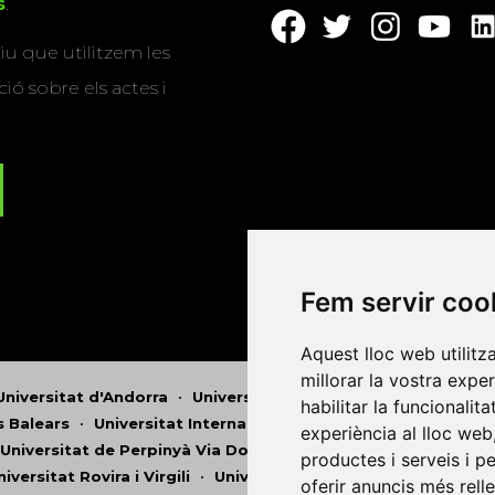
s
.
u que utilitzem les
ió sobre els actes i
Fem servir coo
Aquest lloc web utilitz
millorar la vostra expe
Universitat d'Andorra
•
Universitat Autònoma de Barcelona
habilitar la funcionalit
es Balears
•
Universitat Internacional de Catalunya
•
Univers
experiència al lloc web
Universitat de Perpinyà Via Domitia
•
Universitat Politècni
productes i serveis i p
niversitat Rovira i Virgili
•
Universitat de Sàsser
•
Universita
oferir anuncis més rell