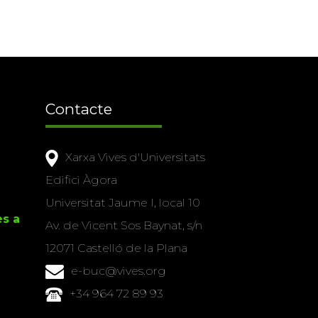
Contacte
Xarxa Vives d'Universitats
Edifici Àgora
Universitat Jaume I, local 10
es a
Av. de Vicent Sos Baynat, s/n
12071 Castelló de la Plana
e-buc@vives.org
+34 964 72 89 93