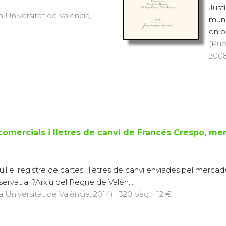
Just
a Universitat de València,
munic
en p
(Pub
2008
comercials i lletres de canvi de Francés Crespo, mer
l el registre de cartes i lletres de canvi enviades pel mercad
ervat a l?Arxiu del Regne de Valèn...
a Universitat de València, 2014) · 320 pàg. · 12 €