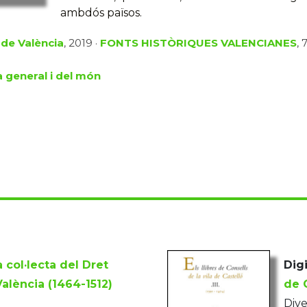
ambdós països.
 de València
, 2019 ·
FONTS HISTÒRIQUES VALENCIANES
, 
a general i del món
a col·lecta del Dret
Digi
alència (1464-1512)
de C
Dive