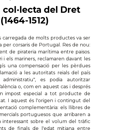
a col·lecta del Dret
(1464-1512)
s carregada de molts productes va ser
ia per corsaris de Portugal. Res de nou:
nt de pirateria marítima entre països.
ri i els mariners, reclamaren davant les
igís una compensació per les pèrdues
amació a les autoritats reials del país
 administratiu", es podia autoritzar
lència o, com en aquest cas i després
'un impost especial a tot producte de
t. I aquest és l'origen i contingut del
entació complementària: els llibres de
omercials portuguesos que arribaren a
 interessant sobre el volum del tràfic
ts de finals de l'edat mitjana entre