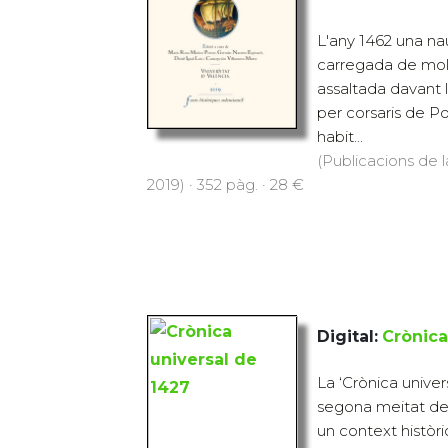
L'any 1462 una n
carregada de mol
assaltada davant l
per corsaris de Po
habit...
(Publicacions de l
2019) · 352 pàg. · 28 €
Digital:
Crònica
La ‘Crònica univers
segona meitat de
un context històr