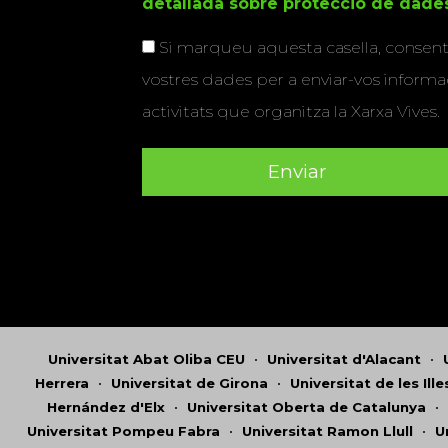
detallada sobre protecció de dade
Si marqueu aquesta casella, consenti
vostres dades per a enviar-vos informac
activitats que organitza la Xarxa Vives.
Universitat Abat Oliba CEU
•
Universitat d'Alacant
•
Herrera
•
Universitat de Girona
•
Universitat de les Ill
Hernández d'Elx
•
Universitat Oberta de Catalunya
•
Universitat Pompeu Fabra
•
Universitat Ramon Llull
•
U