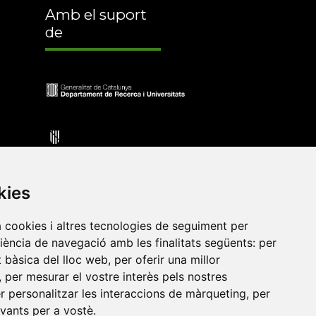
Amb el suport
de
kies
a cookies i altres tecnologies de seguiment per
riència de navegació amb les finalitats següents:
per
•
Universitat de Barcelona
•
Universitat CEU Cardenal
at bàsica del lloc web
,
per oferir una millor
itat Jaume I
•
Universitat de Lleida
•
Universitat Miguel
,
per mesurar el vostre interès pels nostres
ca de Catalunya
•
Universitat Politècnica de València
•
er personalitzar les interaccions de màrqueting
,
per
t de València
•
Universitat de Vic - Universitat Central de
evants per a vostè
.