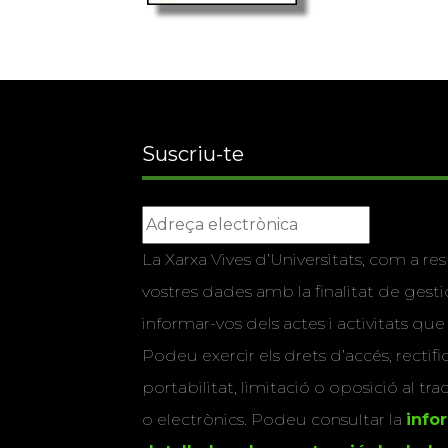
Suscriu-te
La Xarxa Vives d’Universitats, com a res
vostres dades amb la finalitat de gestio
informar-vos dels actes i activitats que
Podeu exercir els drets d’accés, rectifi
portabilitat, limitació o oposició al tr
o electrònics. Podeu consultar la
info