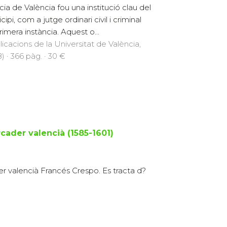
ícia de València fou una institució clau del
ipi, com a jutge ordinari civil i criminal
rimera instància. Aquest o...
licacions de la Universitat de València,
) · 366 pàg. · 30 €
cader valencià (1585-1601)
er valencià Francés Crespo. Es tracta d?