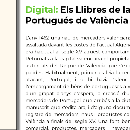
Digital:
Els Llibres de l
Portugués de València 
L'any 1462 una nau de mercaders valencian
assaltada davant les costes de l'actual Algèr
era habitual al segle XV aquest comportame
Retornats a la capital valenciana el propieta
autoritats del Regne de València que s'ex
patides. Habitualment, primer es feia la recl
atacant, Portugal, i si hi havia "silenci
l'embargament de béns de portuguesos a Va
d'un grapat d'anys d'espera, la creació d
mercaders de Portugal que arribés a la ciuta
manuscrit que s'edita ara, i d'alguna docum
registre de mercaders, naus i productes c
València a finals del segle XV. Una font ben
comercial, productes, mercaders i navegan