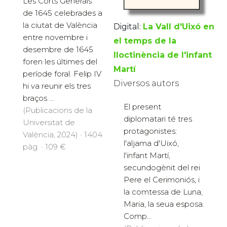
Les Corts Generals
de 1645 celebrades a
la ciutat de València
Digital:
La Vall d'Uixó en
entre novembre i
el temps de la
desembre de 1645
lloctinència de l'infant
foren les últimes del
Martí
període foral. Felip IV
Diversos autors
hi va reunir els tres
braços ...
El present
(Publicacions de la
diplomatari té tres
Universitat de
protagonistes:
València, 2024) · 1404
l'aljama d'Uixó,
pàg. · 109 €
l'infant Martí,
secundogènit del rei
Pere el Cerimoniós, i
la comtessa de Luna,
Maria, la seua esposa.
Comp...