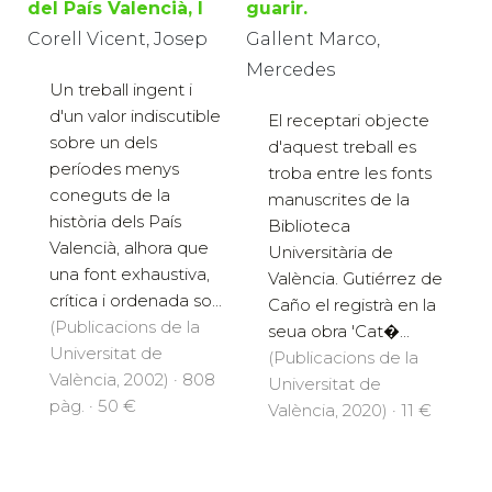
guarir.
del País Valencià, I
Gallent Marco,
Corell Vicent, Josep
Mercedes
Un treball ingent i
d'un valor indiscutible
El receptari objecte
sobre un dels
d'aquest treball es
períodes menys
troba entre les fonts
coneguts de la
manuscrites de la
història dels País
Biblioteca
Valencià, alhora que
Universitària de
una font exhaustiva,
València. Gutiérrez de
crítica i ordenada so...
Caño el registrà en la
(Publicacions de la
seua obra 'Cat�...
Universitat de
(Publicacions de la
València, 2002) · 808
Universitat de
pàg. · 50 €
València, 2020) · 11 €