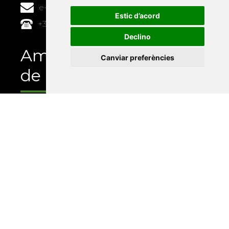
e-buc@vives.org
Estic d’acord
+34 964 72 89 93
Declino
Amb el suport
Canviar preferències
de
Universitat Abat Oliba CEU
•
Universitat d'Alacant
•