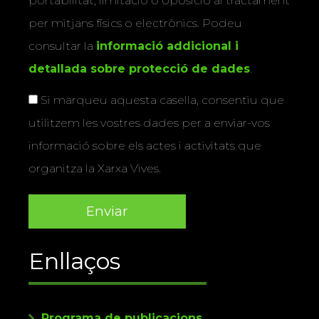
portabilitat, limitació o oposició al tractament
per mitjans físics o electrònics. Podeu
consultar la
informació addicional i
detallada sobre protecció de dades
.
Si marqueu aquesta casella, consentiu que
utilitzem les vostres dades per a enviar-vos
informació sobre els actes i activitats que
organitza la Xarxa Vives.
Enllaços
Programa de publicacions