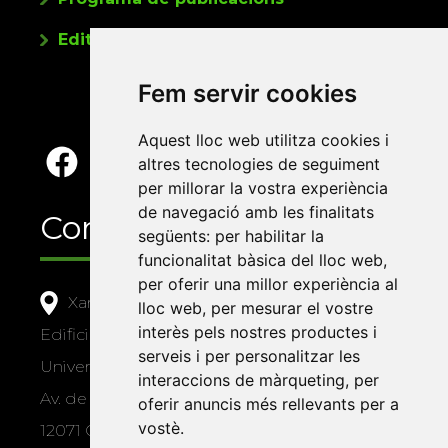
Editorials universitàries a Twitter
Fem servir cookies
Aquest lloc web utilitza cookies i
altres tecnologies de seguiment
per millorar la vostra experiència
de navegació amb les finalitats
Contacte
següents:
per habilitar la
funcionalitat bàsica del lloc web
,
per oferir una millor experiència al
Xarxa Vives d'Universitats
lloc web
,
per mesurar el vostre
interès pels nostres productes i
Edifici Àgora
serveis i per personalitzar les
Universitat Jaume I, local 10
interaccions de màrqueting
,
per
Av. de Vicent Sos Baynat, s/n
oferir anuncis més rellevants per a
vostè
.
12071 Castelló de la Plana