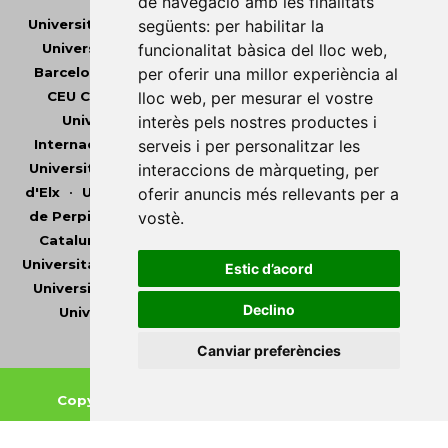
de navegació amb les finalitats
Universitat Abat Oliba CEU
•
Universitat d'Alacant
•
següents:
per habilitar la
Universitat d'Andorra
•
Universitat Autònoma de
funcionalitat bàsica del lloc web
,
Barcelona
•
Universitat de Barcelona
•
Universitat
per oferir una millor experiència al
CEU Cardenal Herrera
•
Universitat de Girona
•
lloc web
,
per mesurar el vostre
Universitat de les Illes Balears
•
Universitat
interès pels nostres productes i
Internacional de Catalunya
•
Universitat Jaume I
•
serveis i per personalitzar les
Universitat de Lleida
•
Universitat Miguel Hernández
interaccions de màrqueting
,
per
d'Elx
•
Universitat Oberta de Catalunya
•
Universitat
oferir anuncis més rellevants per a
de Perpinyà Via Domitia
•
Universitat Politècnica de
vostè
.
Catalunya
•
Universitat Politècnica de València
•
Universitat Pompeu Fabra
•
Universitat Ramon Llull
•
Estic d’acord
Universitat Rovira i Virgili
•
Universitat de Sàsser
•
Declino
Universitat de València
•
Universitat de Vic -
Universitat Central de Catalunya
Canviar preferències
Copyright © 2026
-
Xarxa Vives d'Universitats