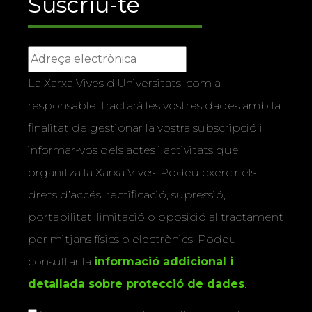
Suscriu-te
La Xarxa Vives d’Universitats, com a
responsable, tractarà les vostres dades amb la
finalitat de gestionar la vostra subscripció i
informar-vos dels actes i activitats que
organitza la Xarxa Vives. Podeu exercir els
drets d’accés, rectificació, supressió,
portabilitat, limitació o oposició al tractament
per mitjans físics o electrònics. Podeu
consultar la
informació addicional i
detallada sobre protecció de dades
.