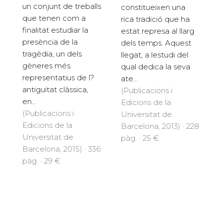
un conjunt de treballs
constitueixen una
que tenen com a
rica tradició que ha
finalitat estudiar la
estat represa al llarg
presència de la
dels temps. Aquest
tragèdia, un dels
llegat, a lestudi del
gèneres més
qual dedica la seva
representatius de l?
ate...
antiguitat clàssica,
(Publicacions i
en...
Edicions de la
(Publicacions i
Universitat de
Edicions de la
Barcelona, 2013) · 228
Universitat de
pàg. · 25 €
Barcelona, 2015) · 336
pàg. · 29 €