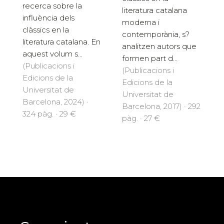
recerca sobre la
literatura catalana
influència dels
moderna i
clàssics en la
contemporània, s?
literatura catalana. En
analitzen au­tors que
aquest volum s...
formen part d...
(Publicacions i
(Publicacions i
Edicions de la
Edicions de la
Universitat de
Universitat de
Barcelona, 2024) ·
Barcelona, 2017) · 292
324 pàg. · 29 €
pàg. · 27 €