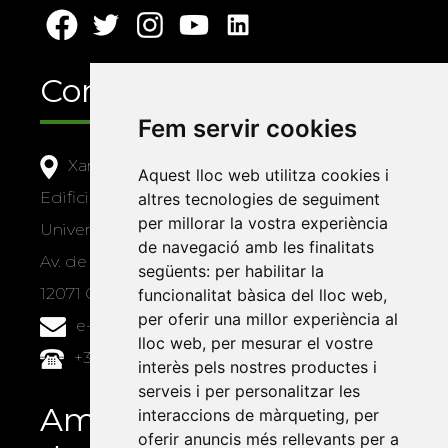
Contacte
Fem servir cookies
Xarxa Vives d'Universitats
Aquest lloc web utilitza cookies i
Edifici Àgora
altres tecnologies de seguiment
per millorar la vostra experiència
Universitat Jaume I, local 10
de navegació amb les finalitats
Av. de Vicent Sos Baynat, s/n
següents:
per habilitar la
12071 Castelló de la Plana
funcionalitat bàsica del lloc web
,
per oferir una millor experiència al
e-buc@vives.org
lloc web
,
per mesurar el vostre
+34 964 72 89 93
interès pels nostres productes i
serveis i per personalitzar les
Amb el suport
interaccions de màrqueting
,
per
oferir anuncis més rellevants per a