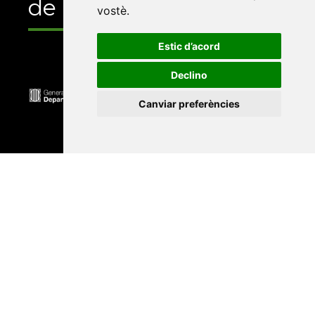
de
vostè
.
Estic d’acord
Declino
Canviar preferències
Universitat Abat Oliba CEU
•
Universitat d'Alacant
•
Universitat d'Andorra
•
Universitat Autònoma de
Barcelona
•
Universitat de Barcelona
•
Universitat
CEU Cardenal Herrera
•
Universitat de Girona
•
Universitat de les Illes Balears
•
Universitat
Internacional de Catalunya
•
Universitat Jaume I
•
Universitat de Lleida
•
Universitat Miguel Hernández