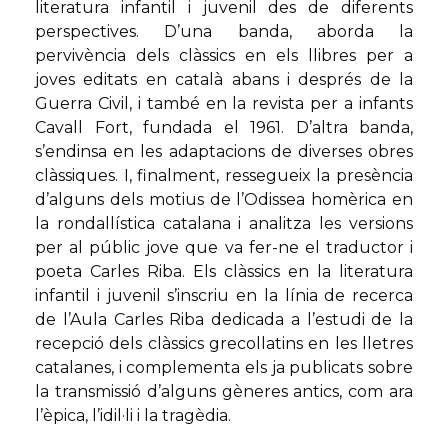
literatura infantil i juvenil des de diferents
perspectives. D’una banda, aborda la
pervivència dels clàssics en els llibres per a
joves editats en català abans i després de la
Guerra Civil, i també en la revista per a infants
Cavall Fort, fundada el 1961. D’altra banda,
s’endinsa en les adaptacions de diverses obres
clàssiques. I, finalment, ressegueix la presència
d’alguns dels motius de l’Odissea homèrica en
la rondallística catalana i analitza les versions
per al públic jove que va fer-ne el traductor i
poeta Carles Riba. Els clàssics en la literatura
infantil i juvenil s’inscriu en la línia de recerca
de l’Aula Carles Riba dedicada a l’estudi de la
recepció dels clàssics grecollatins en les lletres
catalanes, i complementa els ja publicats sobre
la transmissió d’alguns gèneres antics, com ara
l’èpica, l’idil·li i la tragèdia.