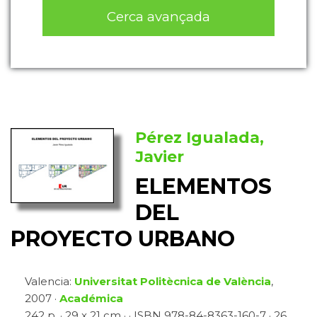
Cerca avançada
Pérez Igualada,
Javier
ELEMENTOS
DEL
PROYECTO URBANO
Valencia:
Universitat Politècnica de València
,
2007 ·
Académica
242 p. · 29 x 21 cm · · ISBN 978-84-8363-160-7 · 26