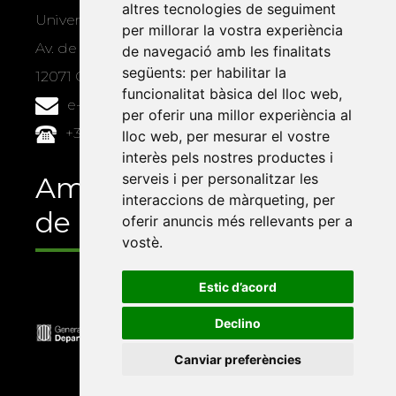
altres tecnologies de seguiment
Universitat Jaume I, local 10
per millorar la vostra experiència
Av. de Vicent Sos Baynat, s/n
de navegació amb les finalitats
següents:
per habilitar la
12071 Castelló de la Plana
funcionalitat bàsica del lloc web
,
e-buc@vives.org
per oferir una millor experiència al
+34 964 72 89 93
lloc web
,
per mesurar el vostre
interès pels nostres productes i
serveis i per personalitzar les
Amb el suport
interaccions de màrqueting
,
per
de
oferir anuncis més rellevants per a
vostè
.
Estic d’acord
Declino
Canviar preferències