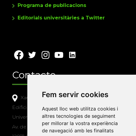
Programa de publicacions
Editorials universitàries a Twitter
Contacte
Fem servir cookies
Xarxa Vives d'Universitats
Edifici Àgora
Aquest lloc web utilitza cookies i
altres tecnologies de seguiment
Universitat Jaume I, local 10
per millorar la vostra experiència
Av. de Vicent Sos Baynat, s/n
de navegació amb les finalitats