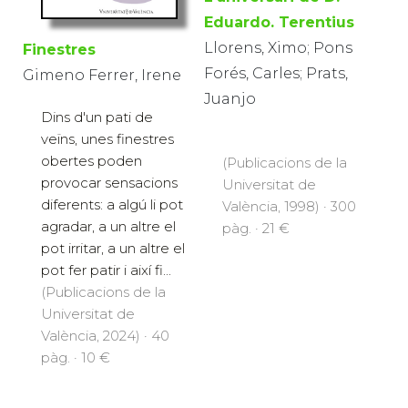
Eduardo. Terentius
Llorens, Ximo; Pons
Finestres
Forés, Carles; Prats,
Gimeno Ferrer, Irene
Juanjo
Dins d'un pati de
veïns, unes finestres
obertes poden
(Publicacions de la
provocar sensacions
Universitat de
diferents: a algú li pot
València, 1998) · 300
agradar, a un altre el
pàg. · 21 €
pot irritar, a un altre el
pot fer patir i així fi...
(Publicacions de la
Universitat de
València, 2024) · 40
pàg. · 10 €