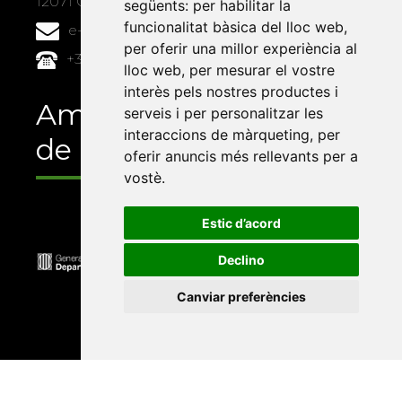
12071 Castelló de la Plana
següents:
per habilitar la
funcionalitat bàsica del lloc web
,
e-buc@vives.org
per oferir una millor experiència al
+34 964 72 89 93
lloc web
,
per mesurar el vostre
interès pels nostres productes i
Amb el suport
serveis i per personalitzar les
interaccions de màrqueting
,
per
de
oferir anuncis més rellevants per a
vostè
.
Estic d’acord
Declino
Canviar preferències
Universitat Abat Oliba CEU
•
Universitat d'Alacant
•