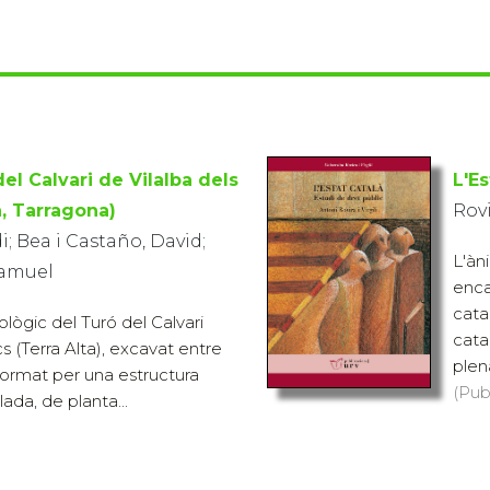
del Calvari de Vilalba dels
L'Es
a, Tarragona)
Rovi
di; Bea i Castaño, David;
L'àn
Samuel
enca
cata
lògic del Turó del Calvari
cata
cs (Terra Alta), excavat entre
plen
 format per una estructura
(Pub
ada, de planta...