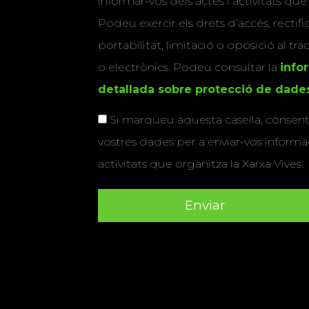
informar-vos dels actes i activitats que
Podeu exercir els drets d’accés, rectifi
portabilitat, limitació o oposició al tr
o electrònics. Podeu consultar la
info
detallada sobre protecció de dade
Si marqueu aquesta casella, consenti
vostres dades per a enviar-vos informac
activitats que organitza la Xarxa Vives.