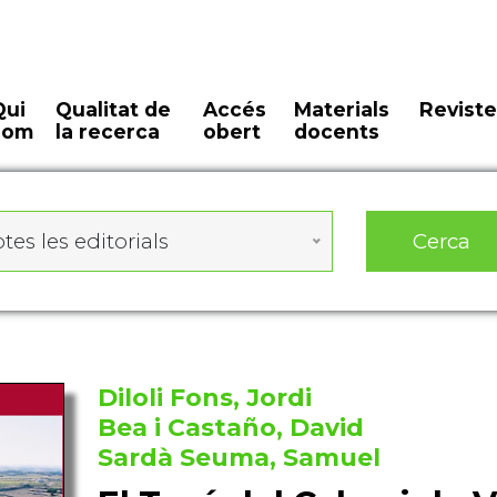
Qui
Qualitat de
Accés
Materials
Reviste
som
la recerca
obert
docents
Cerca
tes les editorials
Diloli Fons, Jordi
Bea i Castaño, David
Sardà Seuma, Samuel