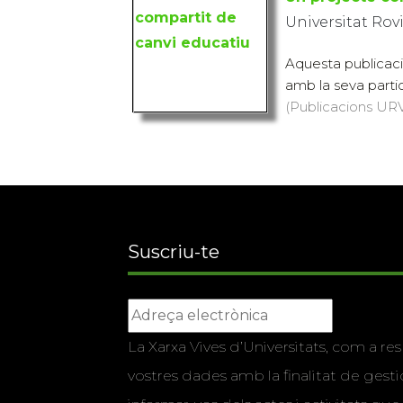
Universitat Rovir
Aquesta publicació 
amb la seva partic
(Publicacions URV,
Suscriu-te
La Xarxa Vives d’Universitats, com a res
vostres dades amb la finalitat de gestio