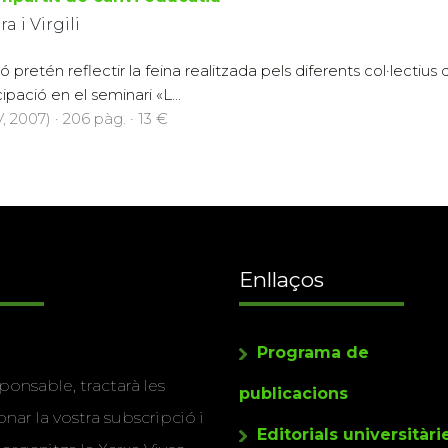
a i Virgili
pretén reflectir la feina realitzada pels diferents col·lectius qu
ipació en el seminari «L...
 2007) · 206 pàg. · 13 €
Enllaços
Programa de
ponsable, tractarà les
publicacions
nar la vostra subscripció i
Editorials universitàri