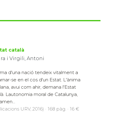
tat català
ra i Virgili, Antoni
ima d'una nació tendeix vitalment a
rnar-se en el cos d'un Estat. L'ànima
lana, avui com ahir, demana l'Estat
là. Lautonomia moral de Catalunya,
amen...
licacions URV, 2016) · 168 pàg. · 16 €