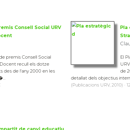
remis Consell Social URV
Pla 
ocent
Stra
Clau
s de premis Consell Social
El P
 Docent recull els dotze
URV 
s des de l'any 2000 en les
de 2
...
detallat dels objectius intern
€
(Publicacions URV, 2010) · 12
mpartit de canvi educatiu