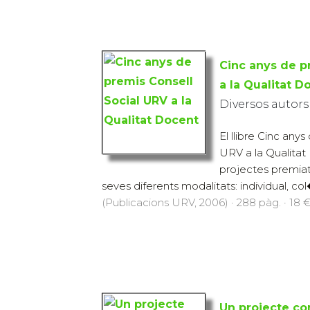
Cinc anys de p
a la Qualitat D
Diversos autors
El llibre Cinc any
URV a la Qualitat
projectes premiat
seves diferents modalitats: individual, col�
(Publicacions URV, 2006) · 288 pàg. · 18 
Un projecte co