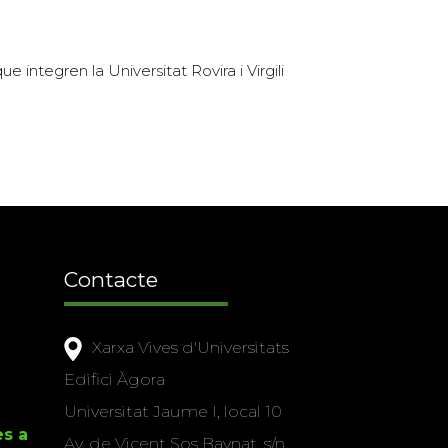
e integren la Universitat Rovira i Virgili
Contacte
Xarxa Vives d'Universitats
Edifici Àgora
Universitat Jaume I, local 10
es a
Av. de Vicent Sos Baynat, s/n