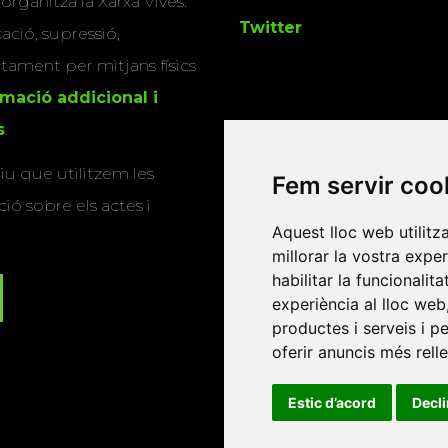
 organitza la Xarxa Vives.
Twitter
cació, supressió,
actament per mitjans físics
rmació addicional i
s
.
u que utilitzem les
Fem servir coo
ió sobre els actes i
Aquest lloc web utilitz
millorar la vostra expe
habilitar la funcionalit
experiència al lloc web
productes i serveis i p
oferir anuncis més rell
Estic d’acord
Decl