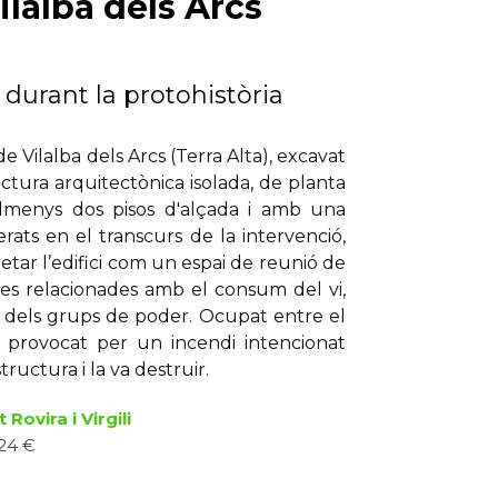
ilalba dels Arcs
 durant la protohistòria
e Vilalba dels Arcs (Terra Alta), excavat
ctura arquitectònica isolada, de planta
almenys dos pisos d'alçada i amb una
rats en el transcurs de la intervenció,
tar l’edifici com un espai de reunió de
ònies relacionades amb el consum del vi,
t dels grups de poder. Ocupat entre el
ou provocat per un incendi intencionat
ructura i la va destruir.
 Rovira i Virgili
 24 €