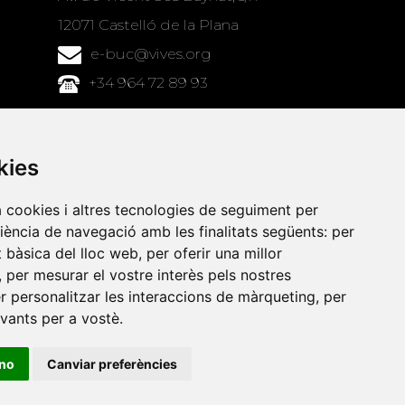
12071 Castelló de la Plana
e-buc@vives.org
+34 964 72 89 93
Amb el suport
de
kies
a cookies i altres tecnologies de seguiment per
riència de navegació amb les finalitats següents:
per
at bàsica del lloc web
,
per oferir una millor
,
per mesurar el vostre interès pels nostres
er personalitzar les interaccions de màrqueting
,
per
evants per a vostè
.
ino
Canviar preferències