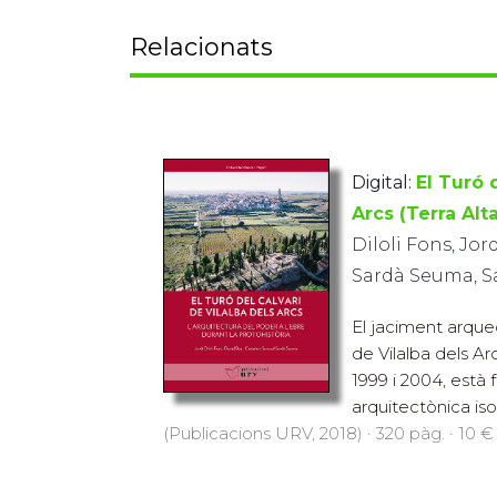
Relacionats
Digital:
El Turó 
Arcs (Terra Alt
Diloli Fons, Jor
Sardà Seuma, 
El jaciment arqueo
de Vilalba dels Ar
1999 i 2004, està
arquitectònica isol
(Publicacions URV, 2018) · 320 pàg. · 10 €