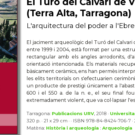
El Turó del Calvari de V
(Terra Alta, Tarragona)
L'arquitectura del poder a l'Ebre
El jaciment arqueològic del Turó del Calvari d
entre 1999 i 2004, està format per una estru
rectangular amb els angles arrodonits, d'
orientació intencionada. Els materials recupe
bàsicament ceràmics, ens han permès interpre
les elits territorials on s'efectuarien cerim
un producte de prestigi únicament a l'abas
600 i el 550 a. de la n. e., el seu final f
extremadament violent, que va col·lapsar l'est
Tarragona:
Publicacions URV
, 2018 ·
Universitat
320 p. · 21 x 29 cm · · ISBN 978-84-8424-706-7 ·
Matèria:
Història i arqueologia
:
Arqueologia