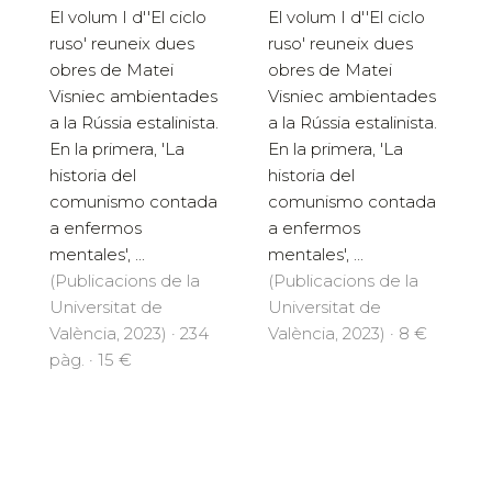
El volum I d''El ciclo
El volum I d''El ciclo
ruso' reuneix dues
ruso' reuneix dues
obres de Matei
obres de Matei
Visniec ambientades
Visniec ambientades
a la Rússia estalinista.
a la Rússia estalinista.
En la primera, 'La
En la primera, 'La
historia del
historia del
comunismo contada
comunismo contada
a enfermos
a enfermos
mentales', ...
mentales', ...
(Publicacions de la
(Publicacions de la
Universitat de
Universitat de
València, 2023) · 234
València, 2023) · 8 €
pàg. · 15 €