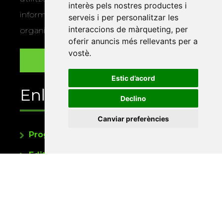
interès pels nostres productes i
informació sobre els actes i activitats que
serveis i per personalitzar les
interaccions de màrqueting
,
per
organitza la Xarxa Vives.
oferir anuncis més rellevants per a
vostè
.
Estic d’acord
Enllaços
Declino
Canviar preferències
Programa de publicacions
Editorials universitàries a Twitter