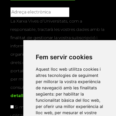
La Xarxa Vives d’Universitats, com a
responsable, tractarà les vostres dades amb la
finalitat de gestionar la vostra subscripció i
informar-vos dels actes i activitats que
organitza la Xarxa Vives. Podeu exercir els
Fem servir cookies
drets d’accés, rectificació, supressió,
Aquest lloc web utilitza cookies i
portabilitat, limitació o oposició al tractament
altres tecnologies de seguiment
per mitjans físics o electrònics. Podeu
per millorar la vostra experiència
consultar la
informació addicional i
de navegació amb les finalitats
següents:
per habilitar la
detallada sobre protecció de dades
.
funcionalitat bàsica del lloc web
,
per oferir una millor experiència al
Si marqueu aquesta casella, consentiu que
lloc web
,
per mesurar el vostre
utilitzem les vostres dades per a enviar-vos