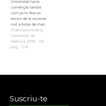
Universitat havia
començat també,
com ja ho feia un
sector de la societat
civil, a lluitar de man...
(Publicacions de la
Universitat de
València, 2019) · 120
pàg. · 10 €
Suscriu-te