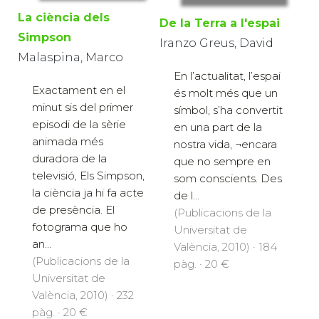
La ciència dels
De la Terra a l'espai
Simpson
Iranzo Greus, David
Malaspina, Marco
En l’actualitat, l’espai
Exactament en el
és molt més que un
minut sis del primer
símbol, s’ha convertit
episodi de la sèrie
en una part de la
animada més
nostra vida, ¬encara
duradora de la
que no sempre en
televisió, Els Simpson,
som conscients. Des
la ciència ja hi fa acte
de l...
de presència. El
(Publicacions de la
fotograma que ho
Universitat de
an...
València, 2010) · 184
(Publicacions de la
pàg. · 20 €
Universitat de
València, 2010) · 232
pàg. · 20 €