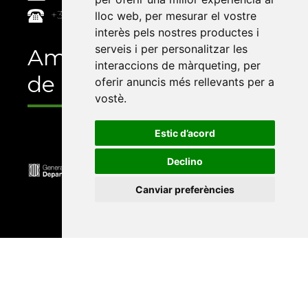
+34 964 72 89 93
lloc web
,
per mesurar el vostre
interès pels nostres productes i
serveis i per personalitzar les
Amb el suport
interaccions de màrqueting
,
per
de
oferir anuncis més rellevants per a
vostè
.
Estic d’acord
Declino
Canviar preferències
Universitat Abat Oliba CEU
•
Universitat d'Alacant
•
Universitat d'Andorra
•
Universitat Autònoma de