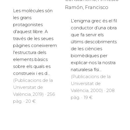
Ramón, Francisco
Les molècules són
les grans
L’enigma grec és el fil
protagonistes
conductor d’una obra
d'aquest llibre. A
que fa servir els
través de les seues
últims descobriments
pàgines coneixerem
de les ciències
l'estructura dels
biomèdiques per
elements bàsics
explicar-nos la nostra
sobre els quals es
naturalesa físi...
construeix i es d...
(Publicacions de la
(Publicacions de la
Universitat de
Universitat de
València, 2000) · 208
València, 2019) · 256
pàg. · 19 €
pàg. · 20 €