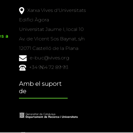
Xarxa Vives d'Universitats
Edifici Àgora
Universitat Jaume I, local 10
es a
Av. de Vicent Sos Baynat, s/n
12071 Castelló de la Plana
e-buc@vives.org
+34 964 72 89 93
Amb el suport
de