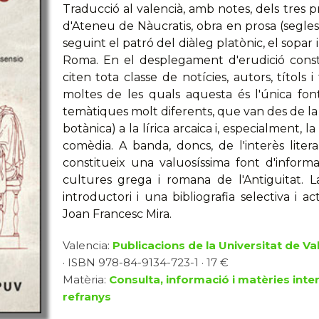
Traducció al valencià, amb notes, dels tres pr
d'Ateneu de Nàucratis, obra en prosa (segles I
seguint el patró del diàleg platònic, el sopar 
Roma. En el desplegament d'erudició cons
citen tota classe de notícies, autors, títols
moltes de les quals aquesta és l'única fon
temàtiques molt diferents, que van des de la l
botànica) a la lírica arcaica i, especialment, 
comèdia. A banda, doncs, de l'interès liter
constitueix una valuosíssima font d'infor
cultures grega i romana de l'Antiguitat. 
introductori i una bibliografia selectiva i a
Joan Francesc Mira.
Valencia:
Publicacions de la Universitat de Va
· ISBN 978-84-9134-723-1 · 17 €
Matèria:
Consulta, informació i matèries inter
refranys