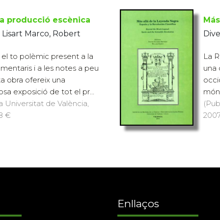
 la producció escènica
Más
 Lisart Marco, Robert
Dive
l to polèmic present a la
La R
omentaris i a les notes a peu
una 
a obra ofereix una
occi
sa exposició de tot el pr...
món d
a Universitat de València,
(Pub
18 €
2007
Enllaços