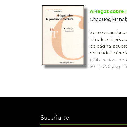
Al·legat sobre
Chaqués, Manel;
Sense abandonar e
introducció, als c
de pàgina, aquest
detallada i minucio
(Publicacions de l
2011) · 270 pàg. · 
Suscriu-te