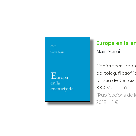
Europa en la e
Naïr, Sami
Conferència impar
politòleg, filòsof i
d'Estiu de Gandia 
XXXIVa edició de la
(Publicacions de l
2018) · 1 €