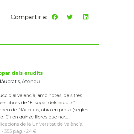
Compartir a:
opar dels erudits
àucratis, Ateneu
ucció al valencià, amb notes, dels tres
rs llibres de "El sopar dels erudits",
eneu de Nàucratis, obra en prosa (segles
I d. C.) en quinze llibres que nar...
licacions de la Universitat de València,
 · 353 pàg. · 24 €