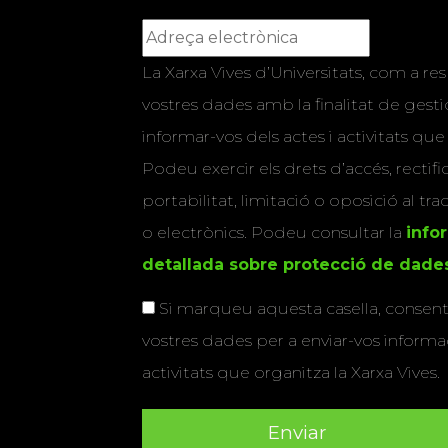
La Xarxa Vives d’Universitats, com a res
vostres dades amb la finalitat de gestio
informar-vos dels actes i activitats que
Podeu exercir els drets d’accés, rectifi
portabilitat, limitació o oposició al tr
o electrònics. Podeu consultar la
info
detallada sobre protecció de dade
Si marqueu aquesta casella, consenti
vostres dades per a enviar-vos informac
activitats que organitza la Xarxa Vives.