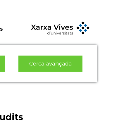
s
Cerca avançada
rudits