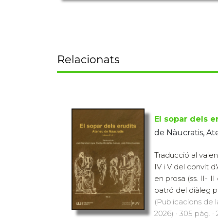
Relacionats
El sopar dels e
de Nàucratis, A
Traducció al valen
IV i V del convit 
en prosa (ss. II-II
patró del diàleg pla
(Publicacions de l
2026) · 305 pàg. ·