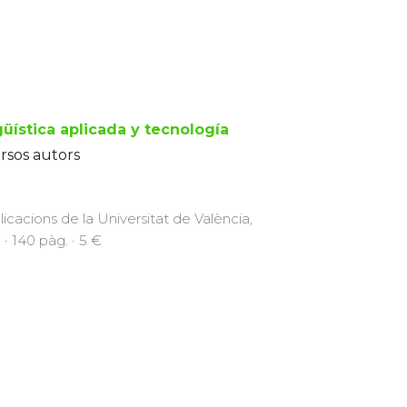
güística aplicada y tecnología
rsos autors
licacions de la Universitat de València,
 · 140 pàg. · 5 €