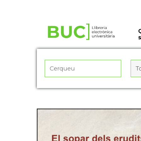
Actualitza les preferències de les cookies
To