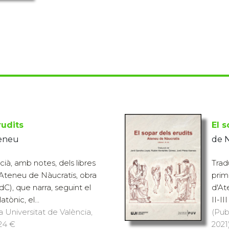
rudits
El s
teneu
de N
cià, amb notes, dels libres
Trad
d'Ateneu de Nàucratis, obra
prime
I dC), que narra, seguint el
d'At
tònic, el...
II-II
a Universitat de València,
(Pub
 24 €
2021)