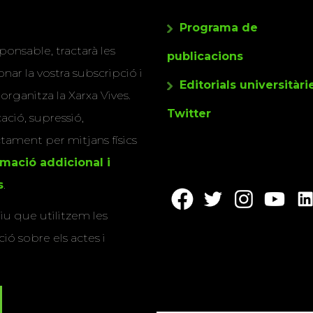
Programa de
ponsable, tractarà les
publicacions
nar la vostra subscripció i
Editorials universitàri
 organitza la Xarxa Vives.
Twitter
cació, supressió,
actament per mitjans físics
rmació addicional i
s
.
u que utilitzem les
ió sobre els actes i