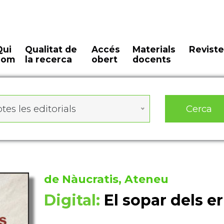
Qui
Qualitat de
Accés
Materials
Reviste
som
la recerca
obert
docents
Cerca
tes les editorials
de Nàucratis, Ateneu
Digital:
El sopar dels e