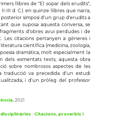
imers llibres de "El sopar dels erudits",
I-III d. C.) en quinze llibres que narra,
i posterior simposi d'un grup d'erudits a
tant que suposa aquesta conversa, se
 i fragments d'obres avui perdudes i de
t. Les citacions pertanyen a gèneres i
iteratura científica (medicina, zoologia,
la poesia dramàtica, molt especialment la
ari dels esmentats texts, aquesta obra
mació sobre nombrosos aspectes de les
La traducció va precedida d'un estudi
ctualitzada, i d'un pròleg del professor
lència
, 2021
disciplinàries
:
Citacions, proverbis i