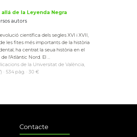
 allá de la Leyenda Negra
rsos autors
evolució científica dels segles XVI i XVII,
de les fites més importants de la història
dental, ha centrat la seua història en el
e l'Atlàntic Nord. El ...
licacions de la Universitat de València,
) · 534 pàg. · 30 €
Contacte