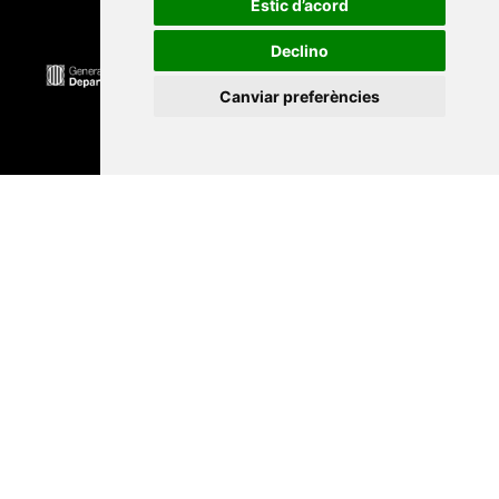
Estic d’acord
Declino
Canviar preferències
Universitat Abat Oliba CEU
•
Universitat d'Alacant
•
Universitat d'Andorra
•
Universitat Autònoma de
Barcelona
•
Universitat de Barcelona
•
Universitat
CEU Cardenal Herrera
•
Universitat de Girona
•
Universitat de les Illes Balears
•
Universitat
Internacional de Catalunya
•
Universitat Jaume I
•
Universitat de Lleida
•
Universitat Miguel Hernández
d'Elx
•
Universitat Oberta de Catalunya
•
Universitat
de Perpinyà Via Domitia
•
Universitat Politècnica de
Catalunya
•
Universitat Politècnica de València
•