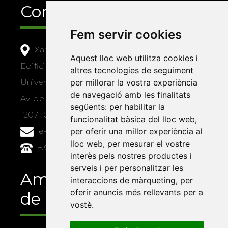
Contacte
Fem servir cookies
Xarxa Vives d'Universitats
Aquest lloc web utilitza cookies i
Edifici Àgora
altres tecnologies de seguiment
per millorar la vostra experiència
Universitat Jaume I, local 10
de navegació amb les finalitats
Av. de Vicent Sos Baynat, s/n
següents:
per habilitar la
12071 Castelló de la Plana
funcionalitat bàsica del lloc web
,
per oferir una millor experiència al
e-buc@vives.org
lloc web
,
per mesurar el vostre
+34 964 72 89 93
interès pels nostres productes i
serveis i per personalitzar les
Amb el suport
interaccions de màrqueting
,
per
oferir anuncis més rellevants per a
de
vostè
.