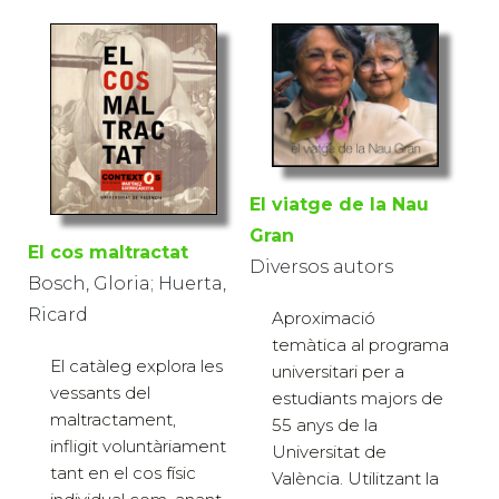
El viatge de la Nau
Gran
El cos maltractat
Diversos autors
Bosch, Gloria; Huerta,
Ricard
Aproximació
temàtica al programa
El catàleg explora les
universitari per a
vessants del
estudiants majors de
maltractament,
55 anys de la
infligit voluntàriament
Universitat de
tant en el cos físic
València. Utilitzant la