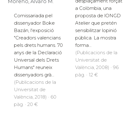
desplaçament forçat
Moreno, Álvaro M.
a Colòmbia, una
Comissariada pel
proposta de lONGD
dissenyador Boke
Atelier que pretén
Bazán, l'exposició
sensibilitzar lopinió
"Creadors valencians
pública. La mostra
pels drets humans. 70
forma...
anys de la Declaració
(Publicacions de la
Universal dels Drets
Universitat de
Humans" reuneix
València, 2008) · 96
dissenyadors grà...
pàg. · 12 €
(Publicacions de la
Universitat de
València, 2018) · 60
pàg. · 20 €