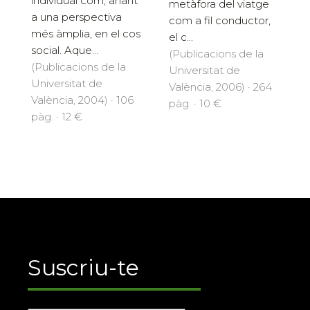
individual com, anant
metàfora del viatge
a una perspectiva
com a fil conductor,
més àmplia, en el cos
el c...
social. Aque...
(Publicacions de la
(Publicacions de la
Universitat de
Universitat de
València, 2006) · 264
València, 2004) · 106
pàg. · 10 €
pàg. · 12 €
Suscriu-te