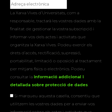
La Xarxa Vives d’Universitats, com a
responsable, tractarà les vostres dades amb la
finalitat de gestionar la vostra subscripció i
informar-vos dels actes i activitats que
organitza la Xarxa Vives. Podeu exercir els
drets d’accés, rectificació, supressió,
portabilitat, limitació o oposició al tractament
per mitjans físics o electrònics. Podeu
consultar la
informació addicional i
detallada sobre protecció de dades
.
Si marqueu aquesta casella, consentiu que
utilitzem les vostres dades per a enviar-vos
informació sobre els actes i activitats que